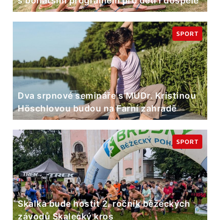
s bohatším programem pro děti i dospělé
SPORT
Dva srpnové semináře s MUDr. Kristinou
Höschlovou budou na Farní zahradě
SPORT
Skalka bude hostit 2. ročník běžeckých
závodů Skalecký kros