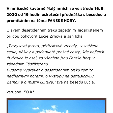
V mníšecké kavárně Malý mnich se ve středu 16. 9.
2020 od 19 hodin uskuteční přednáška s besedou a
promítáním na téma FANSKÉ HORY.
O svém desetidenním treku západním Tádžikistánem
přijdou pohovořit Lucie Zrnová a Jan Icha.
„Tyrkysová jezera, pětitisícové vrcholy, zasněžená
sedla, pěšiny a podemleté prašné cesty, kde nejlepší
čtyřkolka je osel, to všechno jsou Fanské hory v
západním Tádžikistánu.
Budeme vyprávět o desetidenním treku těmito
nádhernými horami, o výstupu na pětitisícovku
Zamok a o místní kultuře,“
zve na besedu Lucie.
Vstupné: 50 Kč