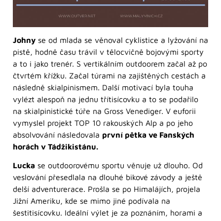
Johny
se od mlada se věnoval cyklistice a lyžování na
pistě, hodně času trávil v tělocvičně bojovými sporty
a to i jako trenér. S vertikálním outdoorem začal až po
čtvrtém křížku. Začal túrami na zajištěných cestách a
následně skialpinismem. Další motivací byla touha
vylézt alespoň na jednu třítisícovku a to se podařilo
na skialpinistické túře na Gross Venediger. V euforii
vymyslel projekt TOP 10 rakouských Alp a po jeho
absolvování následovala
první pětka ve Fanských
horách v Tádžikistánu.
Lucka
se outdoorovému sportu věnuje už dlouho. Od
veslování přesedlala na dlouhé bikové závody a ještě
delší adventurerace. Prošla se po Himalájích, projela
Jižní Ameriku, kde se mimo jiné podívala na
šestitisícovku. Ideální výlet je za poznáním, horami a