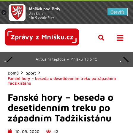
Mníšek pod Brdy
Otevřít
×
AppSisto
- In Google Play
Aktuální teplota v Mníšku 18.5 °C
Domů
Sport
Fanské hory – beseda o desetidenním treku po západním
Tadžikistánu
Fanské hory – beseda o
desetidenním treku po
západním Tadžikistánu
10. 09. 2020
42