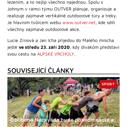
lezením, a to nejlíp všechno najednou. Spolu s
Johnym v rámci týmu OUTVER plánuje, organizuje a
realizuje zajímavé vertikálně outdoorové túry a treky.
Je hlavním tvůrcem webu
www.outver.net
, kde sdílí
všechny zajímavé outdoorové akce.
Lucie Zrnová a Jan Icha přijedou do Malého mnicha
ještě
ve středu 23. září 2020
, kdy divákům představí
svou cestu na
ALPSKÉ VRCHOLY
.
SOUVISEJÍCÍ ČLÁNKY
SPORT
Oblíbená Neckyáda bude posedmnácté a