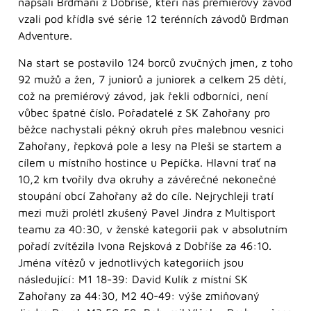
napsali Brdmani z Dobříše, kteří náš premiérový závod
vzali pod křídla své série 12 terénních závodů Brdman
Adventure.
Na start se postavilo 124 borců zvučných jmen, z toho
92 mužů a žen, 7 juniorů a juniorek a celkem 25 dětí,
což na premiérový závod, jak řekli odborníci, není
vůbec špatné číslo. Pořadatelé z SK Zahořany pro
běžce nachystali pěkný okruh přes malebnou vesnici
Zahořany, řepková pole a lesy na Pleši se startem a
cílem u místního hostince u Pepíčka. Hlavní trať na
10,2 km tvořily dva okruhy a závěrečné nekonečné
stoupání obcí Zahořany až do cíle. Nejrychleji tratí
mezi muži prolétl zkušený Pavel Jindra z Multisport
teamu za 40:30, v ženské kategorii pak v absolutním
pořadí zvítězila Ivona Rejsková z Dobříše za 46:10.
Jména vítězů v jednotlivých kategoriích jsou
následující: M1 18-39: David Kulík z místní SK
Zahořany za 44:30, M2 40-49: výše zmiňovaný