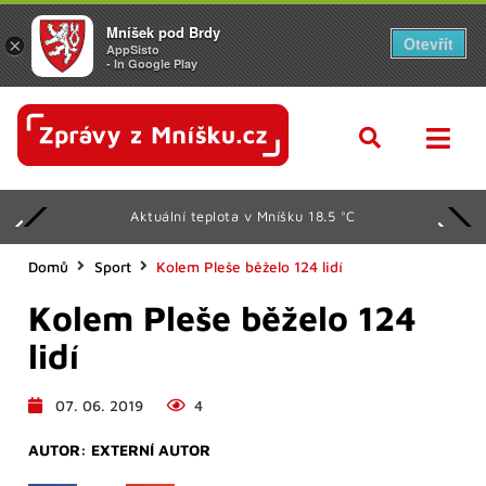
Mníšek pod Brdy
Otevřít
×
AppSisto
- In Google Play
Aktuální teplota v Mníšku 18.5 °C
Domů
Sport
Kolem Pleše běželo 124 lidí
Kolem Pleše běželo 124
lidí
07. 06. 2019
4
AUTOR:
EXTERNÍ AUTOR