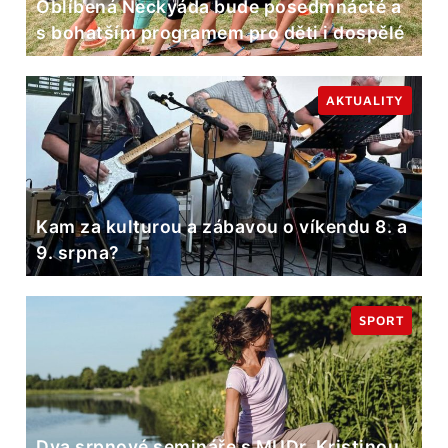
Oblíbená Neckyáda bude posedmnácté a
s bohatším programem pro děti i dospělé
AKTUALITY
Kam za kulturou a zábavou o víkendu 8. a
9. srpna?
SPORT
Dva srpnové semináře s MUDr. Kristinou