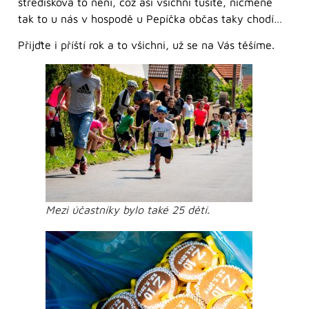
středisková to není, což asi všichni tušíte, nicméně
tak to u nás v hospodě u Pepíčka občas taky chodí…
Přijďte i příští rok a to všichni, už se na Vás těšíme.
Mezi účastníky bylo také 25 dětí.