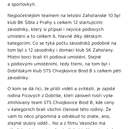
a sportovkyň.
Nejpočetnějším teamem na letošní Zahořanské 10 byl
klub BK Šibla z Prahy s celkem 12 startujícími
závodníky, který si připsal i nejvíce pódiových
umístění a to celkem 6, hlavně díky dětským
kategoriím. Co se týká počtu závodníků podobně na
tom byl s 12 závodníky i domácí klub SK Zahořany.
Místní borci brali tři pódiová umístění. Stejně
s pódiovými umístěními, tedy třemi, na tom byl i
Dobříšským klub STS Chvojkovice Brod B s celkem pěti
závodníky.
O kom se dá říci, že přišli viděli a zvítězili, je zajisté
rodina Ficových z Dobříše, kteří zároveň tvoří výše
zmiňovaný team STS Chvojkovice Brod B, kde ceny
v kategoriích brali všichni členové této rodiny. Že
vám to něco připomíná a odněkud to znáte, ano,
zřejmě slušný oddíl… No a z filmu Vesničko má