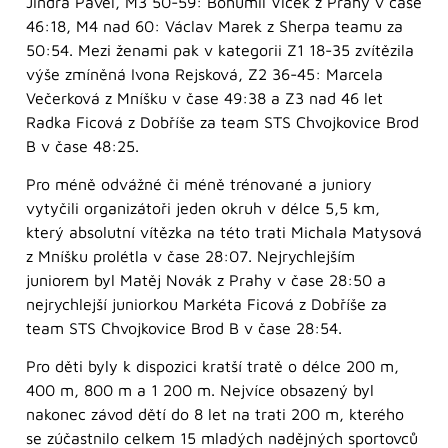
Jindra Pavel, M3 50-59: Bohumil Vlček z Prahy v čase
46:18, M4 nad 60: Václav Marek z Sherpa teamu za
50:54. Mezi ženami pak v kategorii Z1 18-35 zvítězila
výše zmíněná Ivona Rejsková, Z2 36-45: Marcela
Večerková z Mníšku v čase 49:38 a Z3 nad 46 let
Radka Ficová z Dobříše za team STS Chvojkovice Brod
B v čase 48:25.
Pro méně odvážné či méně trénované a juniory
vytyčili organizátoři jeden okruh v délce 5,5 km,
který absolutní vítězka na této trati Michala Matysová
z Mníšku prolétla v čase 28:07. Nejrychlejším
juniorem byl Matěj Novák z Prahy v čase 28:50 a
nejrychlejší juniorkou Markéta Ficová z Dobříše za
team STS Chvojkovice Brod B v čase 28:54.
Pro děti byly k dispozici kratší tratě o délce 200 m,
400 m, 800 m a 1 200 m. Nejvíce obsazený byl
nakonec závod dětí do 8 let na trati 200 m, kterého
se zúčastnilo celkem 15 mladých nadějných sportovců