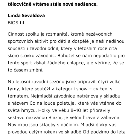
tělocvičně vítáme stále nové nadšence.
Linda Sevaldová
BIOS fit
Činnost spolku je rozmanitá, kromě nezávodních
sportovních aktivit pro děti a dospělé je naší nedílnou
součástí i závodní oddíl, který v letošním roce čítá
skoro stovku závodnic. Bohužel se nám nepodařilo pro
tento sport získat žádného chlapce, ale věříme, že se
to časem změní.
Na letošní závodní sezónu jsme připravili čtyři velké
týmy, které soutěží v kategorii show – cvičení s
tématem. Nejmladší závodnice natrénovaly skladbu
s názvem Co na louce poletuje, která vás vtáhne do
světa hmyzu. Holky ve věku 8–10 let připravily
sestavu nazvanou Blázni, je velmi hravá a zábavná.
Novinkou jsou skladby s náčiním. Mladší dívky vás
provedou celým rokem ve skladbě Od podzimu do léta