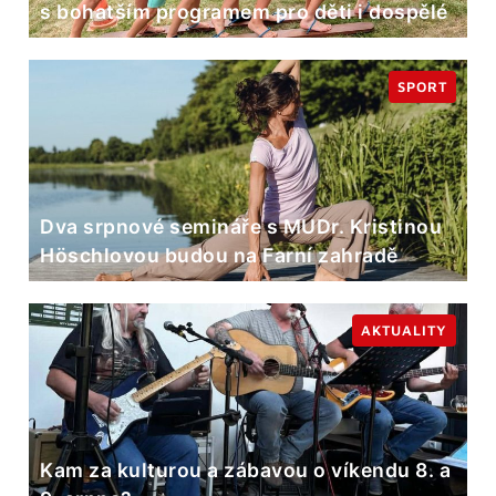
s bohatším programem pro děti i dospělé
SPORT
Dva srpnové semináře s MUDr. Kristinou
Höschlovou budou na Farní zahradě
AKTUALITY
Kam za kulturou a zábavou o víkendu 8. a