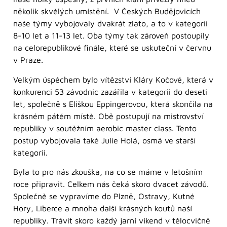
několik skvělých umístění. V Českých Budějovicích
naše týmy vybojovaly dvakrát zlato, a to v kategorii
8-10 let a 11-13 let. Oba týmy tak zároveň postoupily
na celorepublikové finále, které se uskuteční v červnu
v Praze.
Velkým úspěchem bylo vítězství Kláry Kočové, která v
konkurenci 53 závodnic zazářila v kategorii do deseti
let, společně s Eliškou Eppingerovou, která skončila na
krásném pátém místě. Obě postupují na mistrovství
republiky v soutěžním aerobic master class. Tento
postup vybojovala také Julie Holá, osmá ve starší
kategorii.
Byla to pro nás zkouška, na co se máme v letošním
roce připravit. Celkem nás čeká skoro dvacet závodů.
Společně se vypravíme do Plzně, Ostravy, Kutné
Hory, Liberce a mnoha další krásných koutů naší
republiky. Trávit skoro každý jarní víkend v tělocvičně