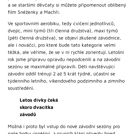
a se staršími děvčaty si můžete připomenout oblíbený
film Sněženky a Machři.
Ve sportovním aerobiku, tedy cvičení jednotlivců,
dvojic, mini týmů (tří členná družstva), maxi týmů
(pěti členná družstva), se objeví zkušené závodnice,
ale i nováčci, pro které bude tato kategorie velmi
těžká, ale věříme, že se v ní rychle zorientují. Letošní
rok jsme přípravu opravdu nepodcenili a na závodní
sezónu se maximálně připravili. Děti navštěvující
závodní oddíl trénují 2 až 5 krát týdně, účastní se
týdenního letního, víkendového podzimního a zimního
soustředění.
Letos dívky čeká
skoro dvacítka
závodů
Možná i proto byl vstup do nové závodní sezóny pro
naše holky úspěšný, z prvních klání přivezly hned