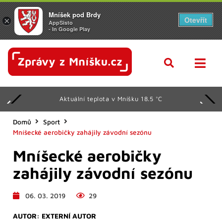
Mníšek pod Brdy
Otevřít
×
AppSisto
- In Google Play
Aktuální teplota v Mníšku 18.5 °C
Domů
Sport
Mníšecké aerobičky zahájily závodní sezónu
Mníšecké aerobičky
zahájily závodní sezónu
06. 03. 2019
29
AUTOR:
EXTERNÍ AUTOR