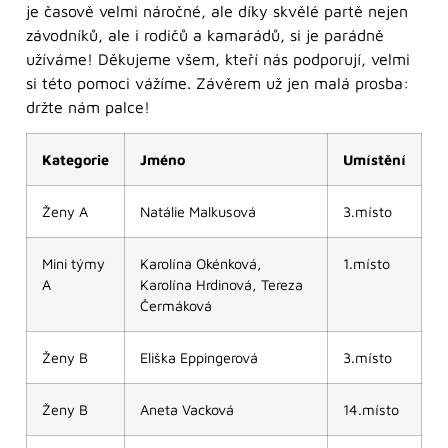
je časově velmi náročné, ale díky skvělé partě nejen
závodníků, ale i rodičů a kamarádů, si je parádně
užíváme! Děkujeme všem, kteří nás podporují, velmi
si této pomoci vážíme. Závěrem už jen malá prosba:
držte nám palce!
Kategorie
Jméno
Umístění
Ženy A
Natálie Malkusová
3.místo
Mini týmy
Karolína Okénková,
1.místo
A
Karolína Hrdinová, Tereza
Čermáková
Ženy B
Eliška Eppingerová
3.místo
Ženy B
Aneta Vacková
14.místo