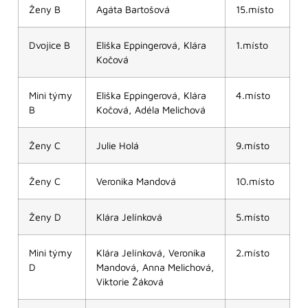
Ženy B
Agáta Bartošová
15.místo
Dvojice B
Eliška Eppingerová, Klára
1.místo
Kočová
Mini týmy
Eliška Eppingerová, Klára
4.místo
B
Kočová, Adéla Melichová
Ženy C
Julie Holá
9.místo
Ženy C
Veronika Mandová
10.místo
Ženy D
Klára Jelínková
5.místo
Mini týmy
Klára Jelínková, Veronika
2.místo
D
Mandová, Anna Melichová,
Viktorie Žáková