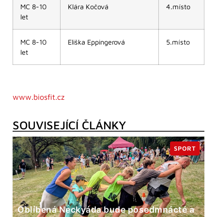
MC 8-10
Klára Kočová
4.místo
let
MC 8-10
Eliška Eppingerová
5.místo
let
www.biosfit.cz
SOUVISEJÍCÍ ČLÁNKY
SPORT
Oblíbená Neckyáda bude posedmnácté a