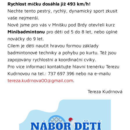
Rychlost míčku dosáhla již 493 km/h!
Nechte tento pestrý, rychlý, dynamický sport zkusit
vaše nejmenší.
Nově jsme pro vás v Mníšku pod Brdy otevřeli kurz
Minibadmintonu
pro děti od 5 do 8 let, nebo úplné
nováčky do 9 let.
Cílem je děti naučit hravou formou základy
badmintonové techniky a pohybu po kurtu. Též jsou
zapojovány rychlostní a koordinační cviky.
Pro více informací kontaktujte hlavní trenérku Terezu
Kudrnovou na tel.: 737 697 396 nebo na e-mailu
tereza.kudrnova00@gmail.com
.
Tereza Kudrnová