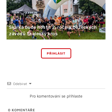
Skalka bude hostit 2. ročník běžeckých
závodů Skalecký kros
PŘIHLÁSIT
Odebírat
Pro komentování se přihlaste
0
KOMENTÁŘE