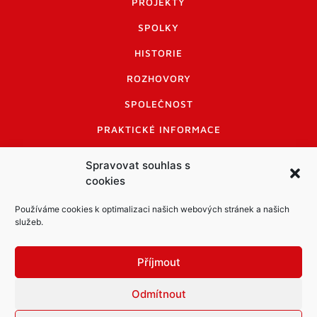
PROJEKTY
SPOLKY
HISTORIE
ROZHOVORY
SPOLEČNOST
PRAKTICKÉ INFORMACE
CENÍK INZERCE
Spravovat souhlas s
cookies
INFORMACE A KODEX DISKUTUJÍCÍCH
LOGO A LOGO MANUÁL
Používáme cookies k optimalizaci našich webových stránek a našich
služeb.
Příjmout
Odmítnout
Informace o zpracování osobních údajů