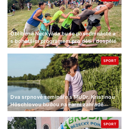
Oblíbená Neckyáda bude posedmnácté a
s bohatším programem pro děti i dospělé
SPORT
Dva srpnové semináře s MUDr. Kristinou
Höschlovou budou na Farní zahradě
SPORT