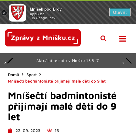
Mníšek pod Brdy
Otevřít
×
AppSisto
- In Google Play
Aktuální teplota v Mníšku 18.5 °C
Domů
Sport
Mníšečtí badmintonisté přijímají malé děti do 9 let
Mníšečtí badmintonisté
přijímají malé děti do 9
let
22. 09. 2023
16