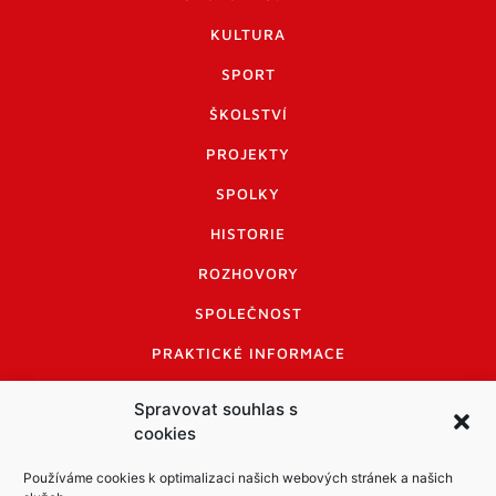
KULTURA
SPORT
ŠKOLSTVÍ
PROJEKTY
SPOLKY
HISTORIE
ROZHOVORY
SPOLEČNOST
PRAKTICKÉ INFORMACE
CENÍK INZERCE
Spravovat souhlas s
cookies
INFORMACE A KODEX DISKUTUJÍCÍCH
LOGO A LOGO MANUÁL
Používáme cookies k optimalizaci našich webových stránek a našich