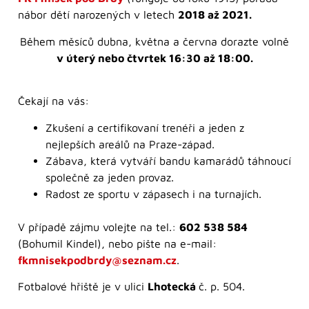
nábor dětí narozených v letech
2018 až 2021.
Během měsíců dubna, května a června dorazte volně
v úterý nebo čtvrtek 16:30 až 18:00.
Čekají na vás:
Zkušení a certifikovaní trenéři a jeden z
nejlepších areálů na Praze-západ.
Zábava, která vytváří bandu kamarádů táhnoucí
společně za jeden provaz.
Radost ze sportu v zápasech i na turnajích.
V případě zájmu volejte na tel.:
602 538 584
(Bohumil Kindel), nebo pište na e-mail:
fkmnisekpodbrdy@seznam.cz
.
Fotbalové hřiště je v ulici
Lhotecká
č. p. 504.