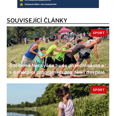
SOUVISEJÍCÍ ČLÁNKY
SPORT
Oblíbená Neckyáda bude posedmnácté a
s bohatším programem pro děti i dospělé
SPORT