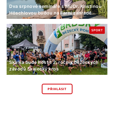
Dva srpnové semináře s MUDr. Kristinou
Höschlovou budou na Farní zahradě
SPORT
Skalka bude hostit 2. ročník běžeckých
závodů Skalecký kros
PŘIHLÁSIT