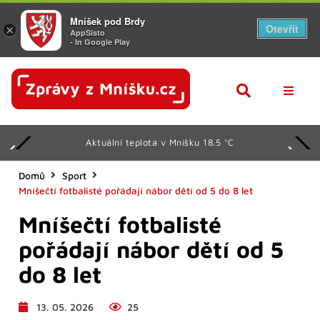
Mníšek pod Brdy
Otevřít
×
AppSisto
- In Google Play
AKTUAL
Aktuální teplota v Mníšku 18.5 °C
Z RADN
KULTU
Domů
Sport
Mníšečtí fotbalisté pořádají nábor dětí od 5 do 8 let
SPORT
Mníšečtí fotbalisté
KALEN
pořádají nábor dětí od 5
SENIOŘ
do 8 let
DALŠÍ
13. 05. 2026
25