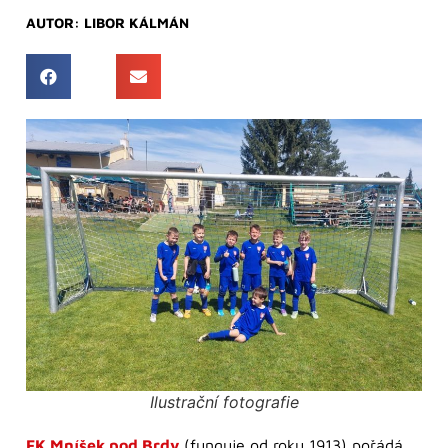
AUTOR:
LIBOR KÁLMÁN
Ilustrační fotografie
FK Mníšek pod Brdy
(funguje od roku 1913) pořádá