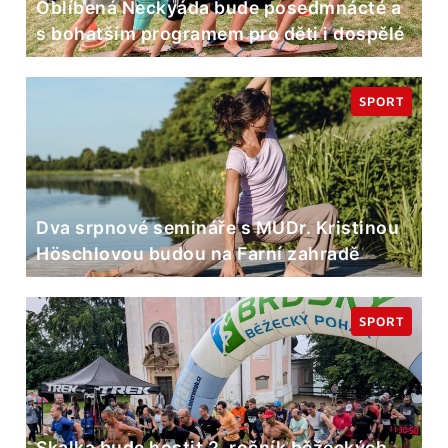
Oblíbená Neckyáda bude posedmnácté a
s bohatším programem pro děti i dospělé
SPORT
Dva srpnové semináře s MUDr. Kristinou
Höschlovou budou na Farní zahradě
SPORT
Skalka bude hostit 2. ročník běžeckých