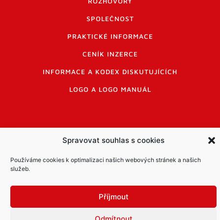
ROZHOVORY
SPOLEČNOST
PRAKTICKÉ INFORMACE
CENÍK INZERCE
INFORMACE A KODEX DISKUTUJÍCÍCH
LOGO A LOGO MANUÁL
Spravovat souhlas s cookies
Informace o zpracování osobních údajů
Používáme cookies k optimalizaci našich webových stránek a našich
PDF archiv Zpravodajů
Cookies
služeb.
© Město Mníšek pod Brdy
Příjmout
Odmítnout