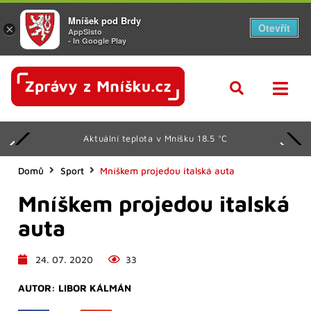
Mníšek pod Brdy
Otevřít
×
AppSisto
- In Google Play
Aktuální teplota v Mníšku 18.5 °C
Domů
Sport
Mníškem projedou italská auta
Mníškem projedou italská
auta
24. 07. 2020
33
AUTOR:
LIBOR KÁLMÁN