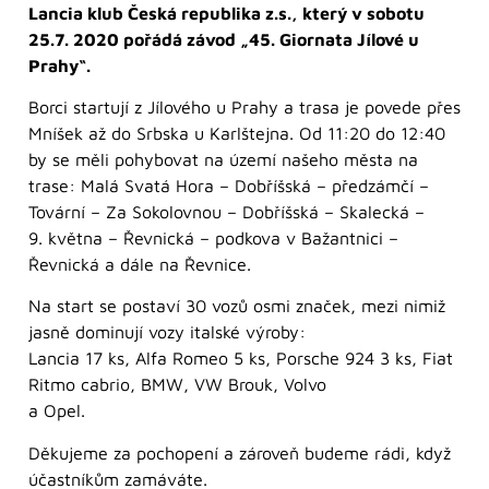
Lancia klub Česká republika z.s., který v sobotu
25.7. 2020 pořádá závod „45. Giornata Jílové u
Prahy“.
Borci startují z Jílového u Prahy a trasa je povede přes
Mníšek až do Srbska u Karlštejna. Od 11:20 do 12:40
by se měli pohybovat na území našeho města na
trase: Malá Svatá Hora – Dobříšská – předzámčí –
Tovární – Za Sokolovnou – Dobříšská – Skalecká –
9. května – Řevnická – podkova v Bažantnici –
Řevnická a dále na Řevnice.
Na start se postaví 30 vozů osmi značek, mezi nimiž
jasně dominují vozy italské výroby:
Lancia 17 ks, Alfa Romeo 5 ks, Porsche 924 3 ks, Fiat
Ritmo cabrio, BMW, VW Brouk, Volvo
a Opel.
Děkujeme za pochopení a zároveň budeme rádi, když
účastníkům zamáváte.