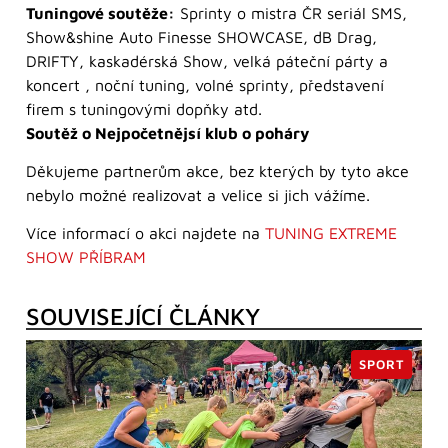
Tuningové soutěže:
Sprinty o mistra ČR seriál SMS,
Show&shine Auto Finesse SHOWCASE, dB Drag,
DRIFTY, kaskadérská Show, velká páteční párty a
koncert , noční tuning, volné sprinty, představení
firem s tuningovými dopňky atd.
Soutěž o Nejpočetnějsí klub o poháry
Děkujeme partnerům akce, bez kterých by tyto akce
nebylo možné realizovat a velice si jich vážíme.
Více informací o akci najdete na
TUNING EXTREME
SHOW PŘÍBRAM
SOUVISEJÍCÍ ČLÁNKY
SPORT