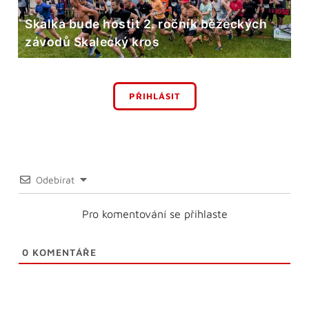
Skalka bude hostit 2. ročník běžeckých
závodů Skalecký kros
PŘIHLÁSIT
Odebírat
Pro komentování se přihlaste
0
KOMENTÁŘE