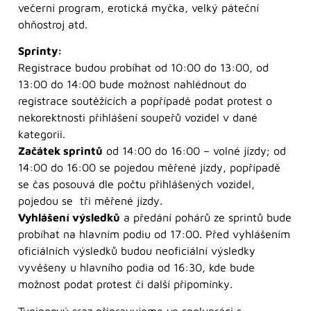
večerní program, erotická myčka, velký páteční
ohňostroj atd.
Sprinty:
Registrace budou probíhat od 10:00 do 13:00, od
13:00 do 14:00 bude možnost nahlédnout do
registrace soutěžících a popřípadě podat protest o
nekorektnosti přihlášení soupeřů vozidel v dané
kategorii.
Začátek sprintů
od 14:00 do 16:00 – volné jízdy; od
14:00 do 16:00 se pojedou měřené jízdy, popřípadě
se čas posouvá dle počtu přihlášených vozidel,
pojedou se tři měřené jízdy.
Vyhlášení výsledků
a předání pohárů ze sprintů bude
probíhat na hlavním podiu od 17:00. Před vyhlášením
oficiálních výsledků budou neoficiální výsledky
vyvěšeny u hlavního podia od 16:30, kde bude
možnost podat protest či další připomínky.
Tuningový sraz připravujeme ve spolupráci s