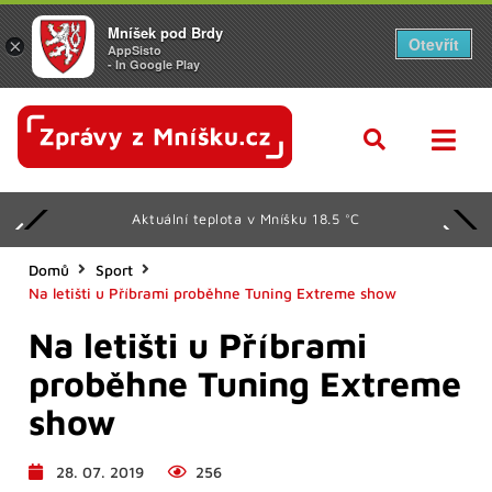
Mníšek pod Brdy
Otevřít
×
AppSisto
- In Google Play
Aktuální teplota v Mníšku 18.5 °C
Domů
Sport
Na letišti u Příbrami proběhne Tuning Extreme show
Na letišti u Příbrami
proběhne Tuning Extreme
show
28. 07. 2019
256