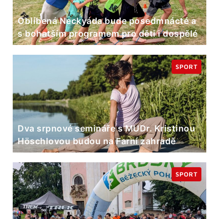
Oblíbená Neckyáda bude posedmnácté a
s bohatším programem pro děti i dospělé
SPORT
Dva srpnové semináře s MUDr. Kristinou
Höschlovou budou na Farní zahradě
SPORT