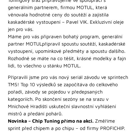
generálním partnerem, firmou MOTUL, která
věnovala hodnotné ceny do soutěží a zajistila
kaskadérské vystoupení – Pavel VIK. Exkluzivní oleje
jen pro vás.
Máme pro vás připraven bohatý program, generální
partner MOTULpřipravil spoustu soutěží, kaskadérské
vystoupení, upomínkové předměty a spoustu dalšího.
Rozhodně se máte na co těšit, krásné modelky a fajn
lidi, to všechno u stánku MOTUL.
Připravili jsme pro vás nový seriál závodu ve sprintech
TMS! Top 10 výsledků se započítáva do celkového
pořadí, závody se pojedou v předepsaných
kategoriích. Po skončení sezóny se na srazu v
Mnichově Hradišti uskuteční slavnostní vyhlášení
mistrů a předání pohárů.
Novinka – Chip Tuning přímo na akci.
Změříme
sprint před chipem a po chipu – od firmy PROFICHIP.