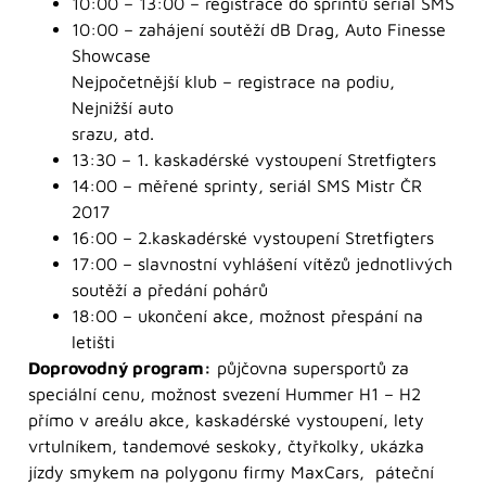
10:00 – 13:00 – registrace do sprintů seriál SMS
10:00 – zahájení soutěží dB Drag, Auto Finesse
Showcase
Nejpočetnější klub – registrace na podiu,
Nejnižší auto
srazu, atd.
13:30 – 1. kaskadérské vystoupení Stretfigters
14:00 – měřené sprinty, seriál SMS Mistr ČR
2017
16:00 – 2.kaskadérské vystoupení Stretfigters
17:00 – slavnostní vyhlášení vítězů jednotlivých
soutěží a předání pohárů
18:00 – ukončení akce, možnost přespání na
letišti
Doprovodný program:
půjčovna supersportů za
speciální cenu, možnost svezení Hummer H1 – H2
přímo v areálu akce, kaskadérské vystoupení, lety
vrtulníkem, tandemové seskoky, čtyřkolky, ukázka
jízdy smykem na polygonu firmy MaxCars, páteční