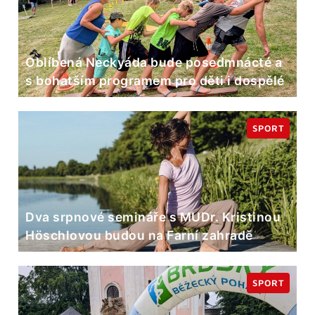
Oblíbená Neckyáda bude posedmnácté a
s bohatším programem pro děti i dospělé
SPORT
Dva srpnové semináře s MUDr. Kristinou
Höschlovou budou na Farní zahradě
SPORT