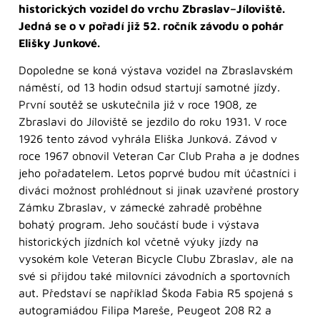
historických vozidel do vrchu Zbraslav–Jíloviště.
Jedná se o v pořadí již 52. ročník závodu o pohár
Elišky Junkové.
Dopoledne se koná výstava vozidel na Zbraslavském
náměstí, od 13 hodin odsud startují samotné jízdy.
První soutěž se uskutečnila již v roce 1908, ze
Zbraslavi do Jíloviště se jezdilo do roku 1931. V roce
1926 tento závod vyhrála Eliška Junková. Závod v
roce 1967 obnovil Veteran Car Club Praha a je dodnes
jeho pořadatelem. Letos poprvé budou mít účastníci i
diváci možnost prohlédnout si jinak uzavřené prostory
Zámku Zbraslav, v zámecké zahradě proběhne
bohatý program. Jeho součástí bude i výstava
historických jízdních kol včetně výuky jízdy na
vysokém kole Veteran Bicycle Clubu Zbraslav, ale na
své si přijdou také milovníci závodních a sportovních
aut. Představí se například Škoda Fabia R5 spojená s
autogramiádou Filipa Mareše, Peugeot 208 R2 a