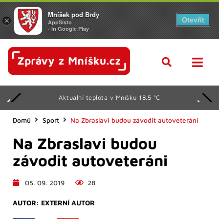
Mníšek pod Brdy
Otevřít
×
AppSisto
- In Google Play
Aktuální teplota v Mníšku 18.5 °C
Domů
Sport
Na Zbraslavi budou závodit autoveteráni
Na Zbraslavi budou
závodit autoveteráni
05. 09. 2019
28
AUTOR:
EXTERNÍ AUTOR