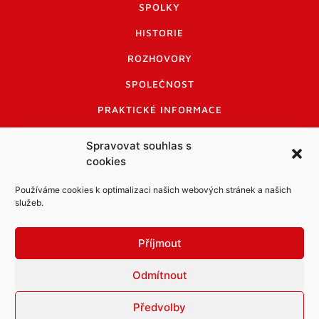
SPOLKY
HISTORIE
ROZHOVORY
SPOLEČNOST
PRAKTICKÉ INFORMACE
CENÍK INZERCE
Spravovat souhlas s
cookies
INFORMACE A KODEX DISKUTUJÍCÍCH
LOGO A LOGO MANUÁL
Používáme cookies k optimalizaci našich webových stránek a našich
služeb.
Příjmout
Odmítnout
Informace o zpracování osobních údajů
PDF archiv Zpravodajů
Cookies
Předvolby