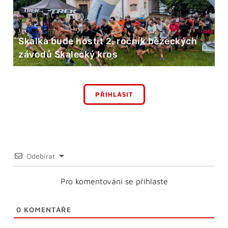
Skalka bude hostit 2. ročník běžeckých
závodů Skalecký kros
PŘIHLÁSIT
Odebírat
Pro komentování se přihlaste
0
KOMENTÁŘE