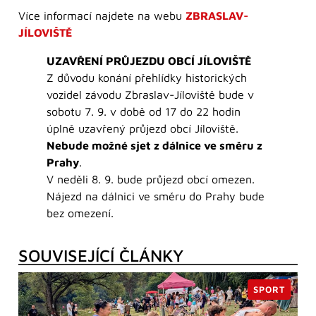
Více informací najdete na webu
ZBRASLAV-
JÍLOVIŠTĚ
UZAVŘENÍ PRŮJEZDU OBCÍ JÍLOVIŠTĚ
Z důvodu konání přehlídky historických
vozidel závodu Zbraslav-Jíloviště bude v
sobotu 7. 9. v době od 17 do 22 hodin
úplně uzavřený průjezd obcí Jíloviště.
Nebude možné sjet z dálnice ve směru z
Prahy
.
V neděli 8. 9. bude průjezd obcí omezen.
Nájezd na dálnici ve směru do Prahy bude
bez omezení.
SOUVISEJÍCÍ ČLÁNKY
SPORT