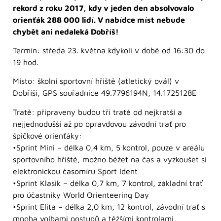
rekord z roku 2017, kdy v jeden den absolvovalo
orienťák 288 000 lidí. V nabídce míst nebude
chybět ani nedaleká Dobříš!
Termín: středa 23. května kdykoli v době od 16:30 do
19 hod.
Místo: školní sportovní hřiště (atletický ovál) v
Dobříši, GPS souřadnice 49.7796194N, 14.1725128E
Tratě: připraveny budou tři tratě od nejkratší a
nejjednodušší až po opravdovou závodní trať pro
špičkové orienťáky:
•Sprint Mini – délka 0,4 km, 5 kontrol, pouze v areálu
sportovního hřiště, možno běžet na čas a vyzkoušet si
elektronickou časomíru Sport Ident
•Sprint Klasik – délka 0,7 km, 7 kontrol, základní trať
pro účastníky World Orienteering Day
•Sprint Elita – délka 2,0 km, 12 kontrol, závodní trať s
mnoha volbami postupů a těžšími kontrolami,