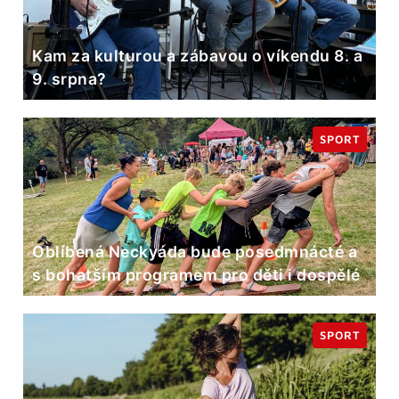
Kam za kulturou a zábavou o víkendu 8. a
9. srpna?
SPORT
Oblíbená Neckyáda bude posedmnácté a
s bohatším programem pro děti i dospělé
SPORT