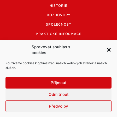
HISTORIE
ROZHOVORY
SPOLEČNOST
PRAKTICKÉ INFORMACE
CENÍK INZERCE
Spravovat souhlas s
cookies
INFORMACE A KODEX DISKUTUJÍCÍCH
LOGO A LOGO MANUÁL
Používáme cookies k optimalizaci našich webových stránek a našich
služeb.
Příjmout
Odmítnout
Informace o zpracování osobních údajů
PDF archiv Zpravodajů
Cookies
Předvolby
© Město Mníšek pod Brdy