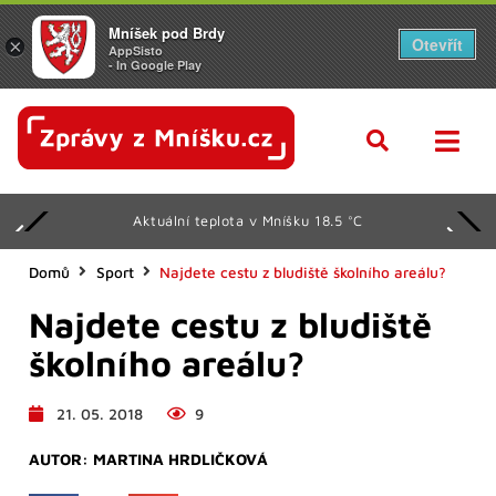
Mníšek pod Brdy
Otevřít
×
AppSisto
- In Google Play
Aktuální teplota v Mníšku 18.5 °C
Domů
Sport
Najdete cestu z bludiště školního areálu?
Najdete cestu z bludiště
školního areálu?
21. 05. 2018
9
AUTOR:
MARTINA HRDLIČKOVÁ