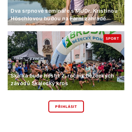
Dva srpnové semináře s MUDr. Kristinou
Höschlovou budou na Farní zahradě
SPORT
Skalka bude hostit 2. ročník běžeckých
závodů Skalecký kros
PŘIHLÁSIT