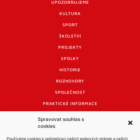
UPOZORŇUJEME
KULTURA
SPORT
ŠKOLSTVÍ
PROJEKTY
SPOLKY
HISTORIE
ROZHOVORY
SPOLEČNOST
PRAKTICKÉ INFORMACE
CENÍK INZERCE
Spravovat souhlas s
cookies
INFORMACE A KODEX DISKUTUJÍCÍCH
LOGO A LOGO MANUÁL
Používáme cookies k optimalizaci našich webových stránek a našich