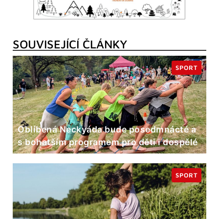
SOUVISEJÍCÍ ČLÁNKY
SPORT
Oblíbená Neckyáda bude posedmnácté a
s bohatším programem pro děti i dospělé
SPORT