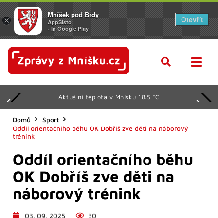
Mníšek pod Brdy
Otevřít
×
AppSisto
- In Google Play
Aktuální teplota v Mníšku 18.5 °C
Domů
Sport
Oddíl orientačního běhu OK Dobříš zve děti na náborový
trénink
Oddíl orientačního běhu
OK Dobříš zve děti na
náborový trénink
03. 09. 2025
30