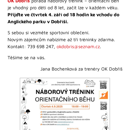
OK Dobříš
pořádá náborový trénink – orientační běh
je vhodný pro děti od 8 let, začít lze v každém věku.
Přijďte ve čtvrtek 4. září od 18 hodin ke vchodu do
Anglického parku v Dobříši.
S sebou si vezměte sportovní oblečení.
Novým zájemcům nabízíme až tři tréninky zdarma.
Kontakt: 739 698 247,
okdobris@seznam.cz
.
Těšíme se na vás.
Jana Bochenková za trenéry OK Dobříš