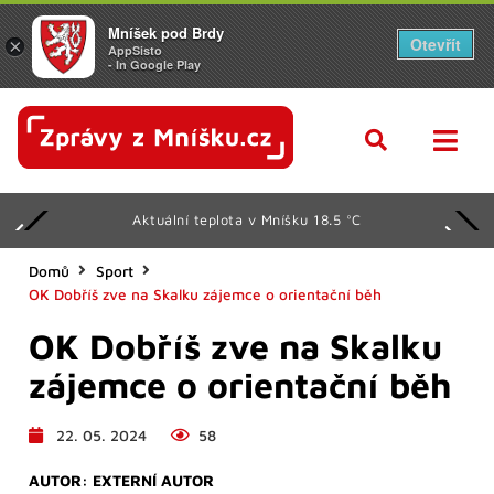
Mníšek pod Brdy
Otevřít
×
AppSisto
- In Google Play
Aktuální teplota v Mníšku 18.5 °C
Domů
Sport
OK Dobříš zve na Skalku zájemce o orientační běh
OK Dobříš zve na Skalku
zájemce o orientační běh
22. 05. 2024
58
AUTOR:
EXTERNÍ AUTOR