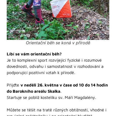
Orientační běh se koná v přírodě
Líbí se vám orientační běh?
Je to komplexní sport rozvíjející fyzické i rozumové
dovednosti, odvahu i samostatnost v rozhodování a
podporující pozitivní vztah k přírodě.
Přijďte
v neděli 26. května v čase od 10 do 14 hodin
do Barokního areálu Skalka
.
Startuje se poblíž kostelíku sv. Máří Magdalény.
Můžete se těšit na tratě různých obtížností, vhodné i
pro úplné začátečníky i na orientační bludiště.