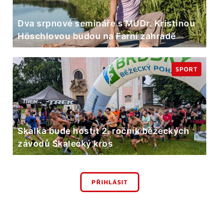
Dva srpnové semináře s MUDr. Kristinou
Höschlovou budou na Farní zahradě
SPORT
Skalka bude hostit 2. ročník běžeckých
závodů Skalecký kros
PŘIHLÁSIT