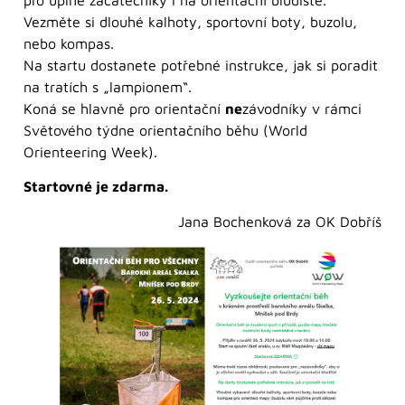
Vezměte si dlouhé kalhoty, sportovní boty, buzolu,
nebo kompas.
Na startu dostanete potřebné instrukce, jak si poradit
na tratích s „lampionem“.
Koná se hlavně pro orientační
ne
závodníky v rámci
Světového týdne orientačního běhu (World
Orienteering Week).
Startovné je zdarma.
Jana Bochenková za OK Dobříš