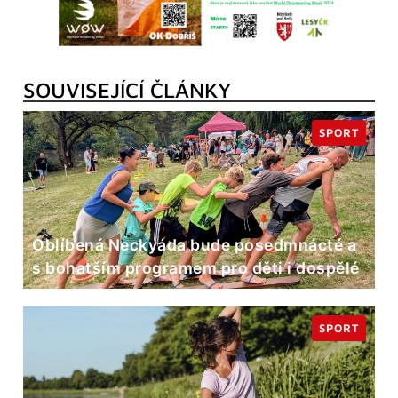
SOUVISEJÍCÍ ČLÁNKY
SPORT
Oblíbená Neckyáda bude posedmnácté a
s bohatším programem pro děti i dospělé
SPORT