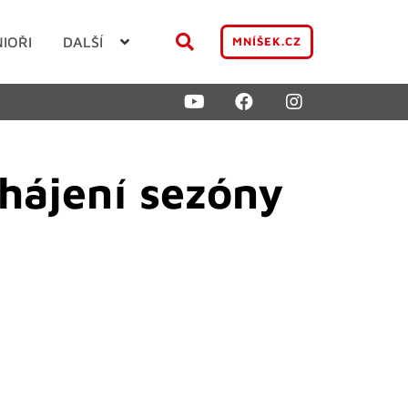
NIOŘI
DALŠÍ
MNÍŠEK.CZ
ahájení sezóny