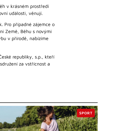
 běh v krásném prostředí
vní události, věnují.
k. Pro případné zájemce o
, Dni Země, Běhu s novými
ybu v přírodě, nabízíme
ké republiky, s.p., kteří
družení za vstřícnost a
SPORT