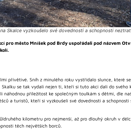
i na Skalce vyzkoušelo své dovednosti a schopnosti neztrati
 akcí pro město Mníšek pod Brdy uspořádali pod názvem Otv
olí.
lmi přívětivé. Sníh z minulého roku vystřídalo slunce, které s
kalku se tak vydali nejen ti, kteří si tuto akci dali do svého 
žili náhodnou příležitost ke společným toulkám s dětmi, dle n
ců a turistů, kteří si vyzkoušeli své dovednosti a schopnosti 
ůldruhého kilometru pro nejmenší, až pro dlouhý okruh v dél
opnosti těch největších borců.