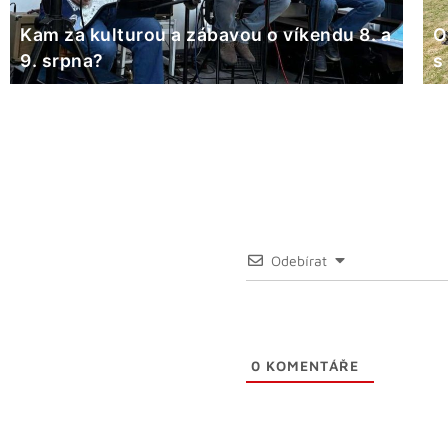
Kam za kulturou a zábavou o víkendu 8. a
O
9. srpna?
s
Odebírat
0
KOMENTÁŘE