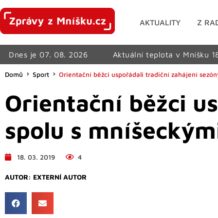
AKTUALITY
Z RA
Dnes je 07. 08. 2026
Aktuální teplota v Mníšku 1
Domů
Sport
Orientační běžci uspořádali tradiční zahájení sezó
Orientační běžci us
spolu s mníšeckým
18. 03. 2019
4
AUTOR:
EXTERNÍ AUTOR