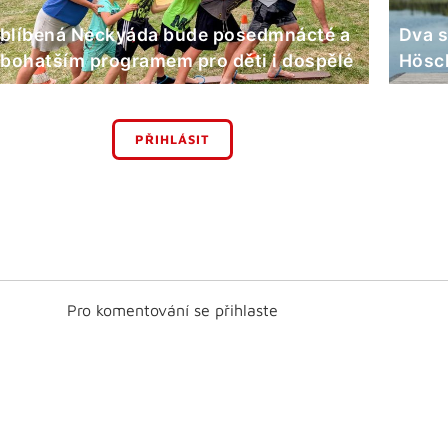
blíbená Neckyáda bude posedmnácté a
Dva s
 bohatším programem pro děti i dospělé
Hösch
PŘIHLÁSIT
Pro komentování se přihlaste