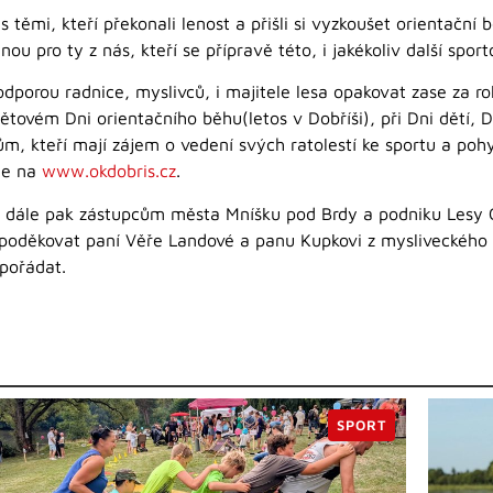
 těmi, kteří překonali lenost a přišli si vyzkoušet orientační
 pro ty z nás, kteří se přípravě této, i jakékoliv další sporto
porou radnice, myslivců, i majitele lesa opakovat zase za ro
světovém Dni orientačního běhu(letos v Dobříši), při Dni dětí
ům, kteří mají zájem o vedení svých ratolestí ke sportu a poh
íce na
www.okdobris.cz
.
 dále pak zástupcům města Mníšku pod Brdy a podniku Lesy Čes
 poděkovat paní Věře Landové a panu Kupkovi z mysliveckého s
pořádat.
SPORT