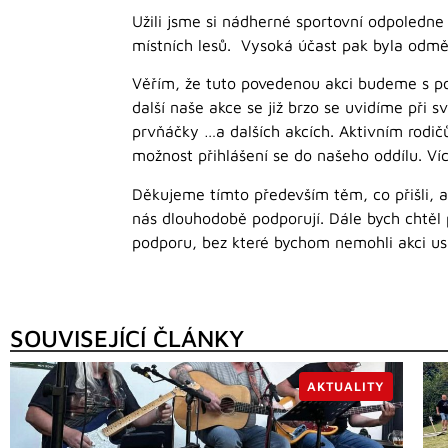
Užili jsme si nádherné sportovní odpoledne s
místních lesů. Vysoká účast pak byla odměnou
Věřím, že tuto povedenou akci budeme s pod
další naše akce se již brzo se uvidíme při 
prvňáčky …a dalších akcích. Aktivním rodič
možnost přihlášení se do našeho oddílu. V
Děkujeme tímto především těm, co přišli, a
nás dlouhodobě podporují. Dále bych chtěl
podporu, bez které bychom nemohli akci us
SOUVISEJÍCÍ ČLÁNKY
AKTUALITY