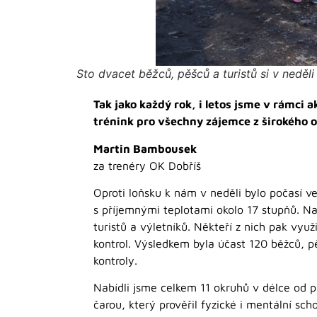
Sto dvacet běžců, pěšců a turistů si v neděl
Tak jako každý rok, i letos jsme v rámci
trénink pro všechny zájemce z širokého ok
Martin Bambousek
za trenéry OK Dobříš
Oproti loňsku k nám v neděli bylo počasí ve
s příjemnými teplotami okolo 17 stupňů. Na S
turistů a výletníků. Někteří z nich pak vyu
kontrol. Výsledkem byla účast 120 běžců, pěš
kontroly.
Nabídli jsme celkem 11 okruhů v délce od p
čarou, který prověřil fyzické i mentální sch