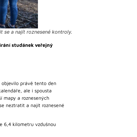
t se a najít roznesené kontroly.
írání studánek veřejný
e objevilo právě tento den
kalendáře, ale i spousta
aší mapy a roznesených
se neztratit a najít roznesené
ce 6,4 kilometru vzdušnou