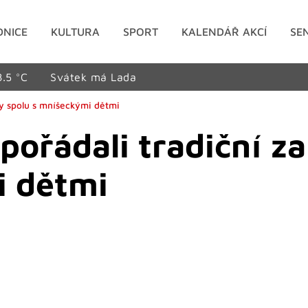
DNICE
KULTURA
SPORT
KALENDÁŘ AKCÍ
SE
8.5 °C
Svátek má Lada
ny spolu s mníšeckými dětmi
pořádali tradiční z
i dětmi