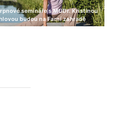
rpnové semináře s MUDr. Kristinou
lovou budou na Farní zahradě