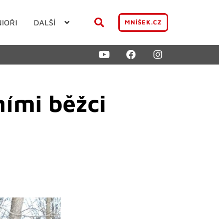
NIOŘI
DALŠÍ
MNÍŠEK.CZ
ními běžci