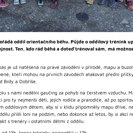
řádá oddíl orientačního běhu. Půjde o oddílový trénink up
řejnost. Ten, kdo rád běhá a doteď trénoval sám, má možnos
 nás je už natěšená na pravé závodění v přírodě, mapu a buzo
vené, kteří mohou na prvních závodech atakovat přední příčky
od Brdy a Dobříše.
lu s námi nedělní gaučing za pohyb na čerstvém vzduchu. M
tí pro ty nejmenší děti, jejich rodiče a prarodiče, až po sport
m oddílovým dětem, aby si v klidu připomněly mapu dříve, ne
oddílu přišli loni na podzim, nebo dokonce až letos, by si akc
akt s trenéry i ostatními dětmi z oddílu.
13h, konec tréninku nejpozději v 17h