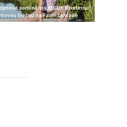
rpnové semináře s MUDr. Kristinou
lovou budou na Farní zahradě