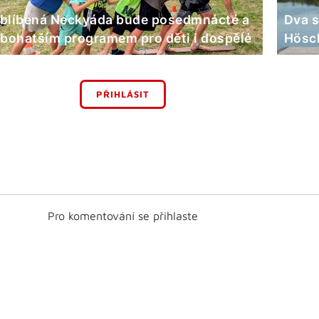
blíbená Neckyáda bude posedmnácté a
Dva s
 bohatším programem pro děti i dospělé
Hösch
PŘIHLÁSIT
Pro komentování se přihlaste