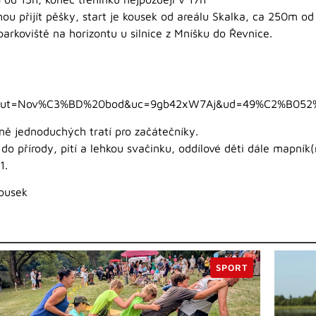
t pěšky, start je kousek od areálu Skalka, ca 250m od 
arkoviště na horizontu u silnice z Mníšku do Řevnice.
15&ut=Nov%C3%BD%20bod&uc=9gb42xW7Aj&ud=49%C2%B05
dnoduchých tratí pro začátečníky.
ody, pití a lehkou svačinku, oddílové děti dále mapník(ně
1.
ousek
SPORT