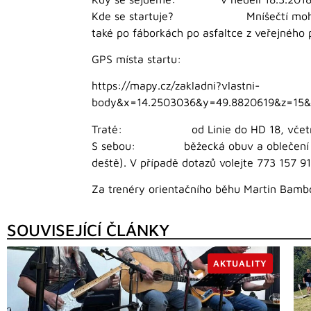
Kde se startuje? Mníšečtí mohou přijí
také po fáborkách po asfaltce z veřejného p
GPS místa startu:
https://mapy.cz/zakladni?vlastni-
body&x=14.2503036&y=49.8820619&z=
Tratě: od Linie do HD 18, včetně je
S sebou: běžecká obuv a oblečení do přír
deště). V případě dotazů volejte 773 157 91
Za trenéry orientačního běhu Martin Bamb
SOUVISEJÍCÍ ČLÁNKY
AKTUALITY