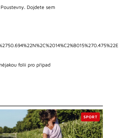
Poustevny. Dojdete sem
2%2750.694%22N%2C%2014%C2%B015%270.475%22E
jakou folii pro případ
SPORT