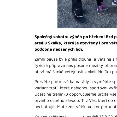
Společný sobotní výběh po hřebeni Brd po
areálu Skalka, který je otevřený i pro ve
podobně nadšených lidí.
Zimní pauza byla příliš dlouhá, a většina z
fyzická příprava nás posune mezi ty připra
otevřená široké veřejnosti z okolí Mníšku p
Pozvěte proto své kamarády a vyměňte spo
variant tratí, které nabídnou sportovní vyži
Účast ne tréninku doporučujeme určitě vše
prvního ostrého závodu. Ti z Vás, kteří do 
nechat ujít. Máte zde větší prostor pro kont
Kdy se sejdeme: v neděli 18.3.2018 od 