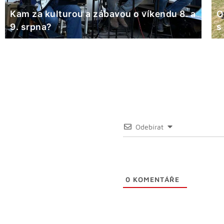
Kam za kulturou a zábavou o víkendu 8. a
O
9. srpna?
s
Odebírat
0
KOMENTÁŘE