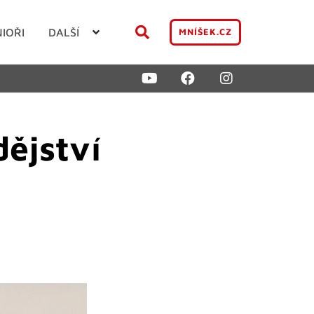
NIOŘI
DALŠÍ
MNÍŠEK.CZ
ějství