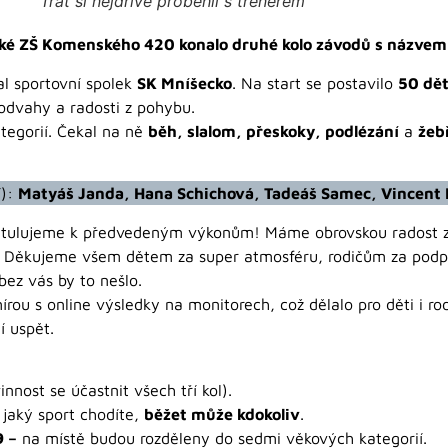
Trať si nejdříve proběhli s trenérem
ecké ZŠ Komenského 420 konalo druhé kolo závodů s názvem
al sportovní spolek
SK Mníšecko
. Na start se postavilo
50 dět
 odvahy a radosti z pohybu.
ategorií. Čekal na ně
běh, slalom, přeskoky, podlézání
a
žeb
í):
Matyáš Janda, Hana Schichová, Tadeáš Samec, Vincent 
atulujeme k předvedeným výkonům! Máme obrovskou radost z ú
ná. Děkujeme všem dětem za super atmosféru, rodičům za pod
ez vás by to nešlo.
u s online výsledky na monitorech, což dělalo pro děti i rod
í uspět.
nnost se účastnit všech tří kol).
 jaký sport chodíte,
běžet může kdokoliv
.
 –
na místě budou rozděleny do sedmi věkových kategorií.