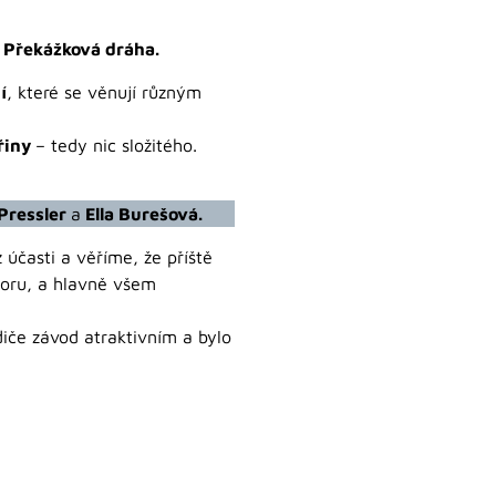
 Překážková dráha.
í
, které se věnují různým
řiny
– tedy nic složitého.
Pressler
a
Ella Burešová.
časti a věříme, že příště
poru, a hlavně všem
iče závod atraktivním a bylo