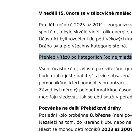
V neděli 15. února se v tělocvičně mníš
Pro děti ročníků 2023 až 2014 ji zorganizov
sportům, a bylo skvělé vidět tolik energie,
Účastníci byli rozděleni do pěti věkových k
Dráha byla pro všechny kategorie stejná.
Přehled vítězů po kategoriích (od nejmladš
Všem účastníkům, zvláště pak vítězům, gr
bude dráha ještě nabitější a více obsaze
pomocníkům, kteří pomohli s organizací – b
Závod byl měřený poloautomatickou časomíro
moc fajn sledovat, jak se děti snaží v pořad
Pozvánka na další Překážkové dráhy
Poslední kolo proběhne
8. března
(není povi
Nezáleží na tom, do kterého klubu nebo na
Hlásit se mohou děti ročníků
2023 až 2009