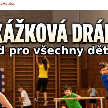
.cz/draha
.