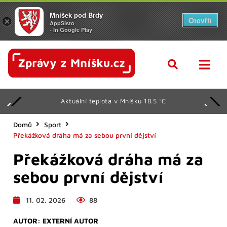
Mníšek pod Brdy
Otevřít
×
AppSisto
- In Google Play
Aktuální teplota v Mníšku 18.5 °C
Domů
Sport
Překážková dráha má za sebou první dějství
Překážková dráha má za
sebou první dějství
11. 02. 2026
88
AUTOR:
EXTERNÍ AUTOR