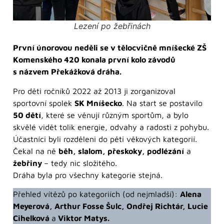
Lezení po žebřinách
První únorovou neděli se v tělocvičně mníšecké ZŠ
Komenského 420 konala první kolo závodů
s názvem Překážková dráha.
Pro děti ročníků 2022 až 2013 ji zorganizoval
sportovní spolek
SK Mníšecko
. Na start se postavilo
50 dětí
, které se věnují různým sportům, a bylo
skvělé vidět tolik energie, odvahy a radosti z pohybu.
Účastníci byli rozděleni do pěti věkových kategorií.
Čekal na ně
běh, slalom, přeskoky, podlézání
a
žebřiny
– tedy nic složitého.
Dráha byla pro všechny kategorie stejná.
Přehled vítězů po kategoriích (od nejmladší):
Alena
Meyerová, Arthur Fosse Šulc, Ondřej Richtár, Lucie
Cihelková
a
Viktor Matys.