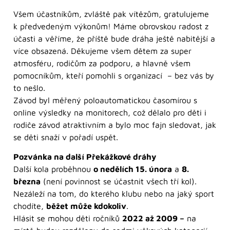
Všem účastníkům, zvláště pak vítězům, gratulujeme
k předvedeným výkonům! Máme obrovskou radost z
účasti a věříme, že příště bude dráha ještě nabitější a
více obsazená. Děkujeme všem dětem za super
atmosféru, rodičům za podporu, a hlavně všem
pomocníkům, kteří pomohli s organizací – bez vás by
to nešlo.
Závod byl měřený poloautomatickou časomírou s
online výsledky na monitorech, což dělalo pro děti i
rodiče závod atraktivním a bylo moc fajn sledovat, jak
se děti snaží v pořadí uspět.
Pozvánka na další Překážkové dráhy
Další kola proběhnou
o nedělích 15. února
a
8.
března
(není povinnost se účastnit všech tří kol).
Nezáleží na tom, do kterého klubu nebo na jaký sport
chodíte,
běžet může kdokoliv
.
Hlásit se mohou děti ročníků
2022 až 2009 –
na