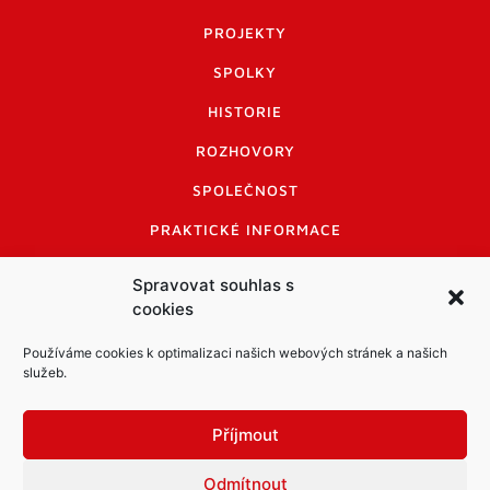
PROJEKTY
SPOLKY
HISTORIE
ROZHOVORY
SPOLEČNOST
PRAKTICKÉ INFORMACE
CENÍK INZERCE
Spravovat souhlas s
cookies
INFORMACE A KODEX DISKUTUJÍCÍCH
LOGO A LOGO MANUÁL
Používáme cookies k optimalizaci našich webových stránek a našich
služeb.
Příjmout
Odmítnout