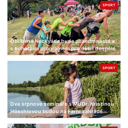
SPORT
Oblíbená Neckyáda bude posedmnácté a
s bohatším programem pro děti i dospělé
SPORT
Dva srpnové semináře s MUDr. Kristinou
Höschlovou budou na Farní zahradě