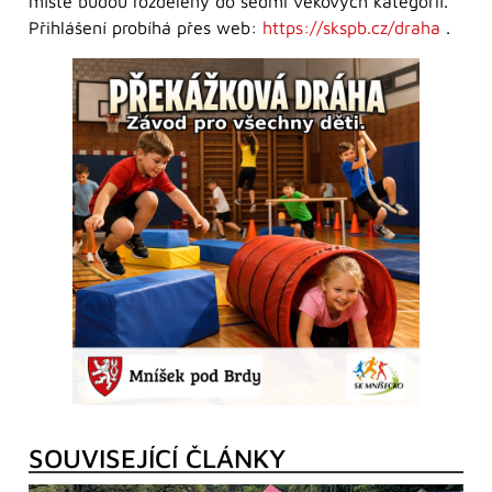
místě budou rozděleny do sedmi věkových kategorií.
Přihlášení probíhá přes web:
https://skspb.cz/draha
.
SOUVISEJÍCÍ ČLÁNKY