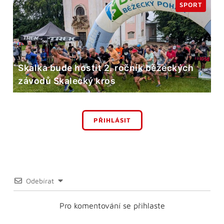
SPORT
Skalka bude hostit 2. ročník běžeckých
závodů Skalecký kros
PŘIHLÁSIT
Odebírat
Pro komentování se přihlaste