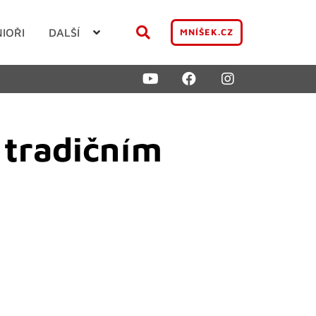
NIOŘI
DALŠÍ
MNÍŠEK.CZ
i tradičním