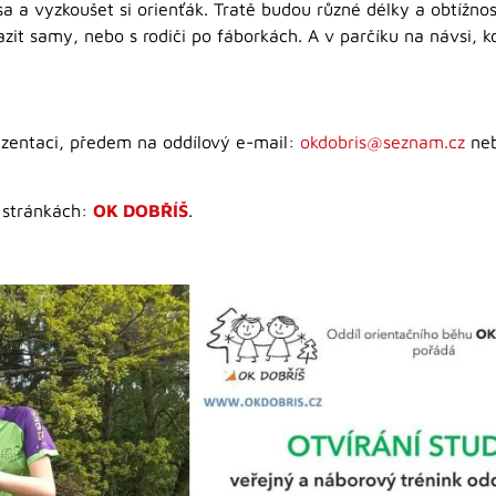
lesa a vyzkoušet si orienťák. Tratě budou různé délky a obtížn
zit samy, nebo s rodiči po fáborkách. A v parčíku na návsi, k
rezentaci, předem na oddílový e-mail:
okdobris@seznam.cz
neb
 stránkách:
OK DOBŘÍŠ
.