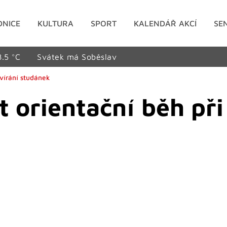
DNICE
KULTURA
SPORT
KALENDÁŘ AKCÍ
SE
8.5 °C
Svátek má Soběslav
tvírání studánek
t orientační běh př