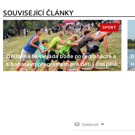
SOUVISEJÍCÍ ČLÁNKY
SPORT
Oblíbená Neckyáda bude posedmnácté a
D
s bohatším programem pro děti i dospělé
H
Odebírat