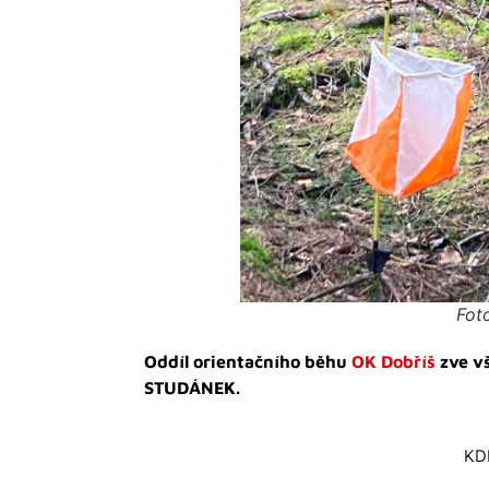
Fot
Oddíl orientačního běhu
OK Dobříš
zve v
STUDÁNEK.
KD