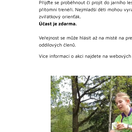
Přijďte se proběhnout či projít do jarního 
přítomní trenéři. Nejmladší děti mohou vyra
zvířátkový orienťák.
Účast je zdarma.
Veřejnost se může hlásit až na místě na p
oddílových členů.
Více informací o akci najdete na webových