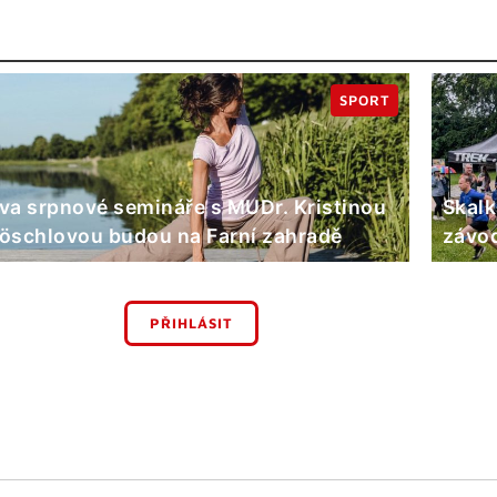
SPORT
va srpnové semináře s MUDr. Kristinou
Skalk
öschlovou budou na Farní zahradě
závod
PŘIHLÁSIT