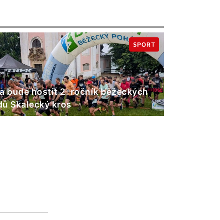
SPORT
a bude hostit 2. ročník běžeckých
ů Skalecký kros