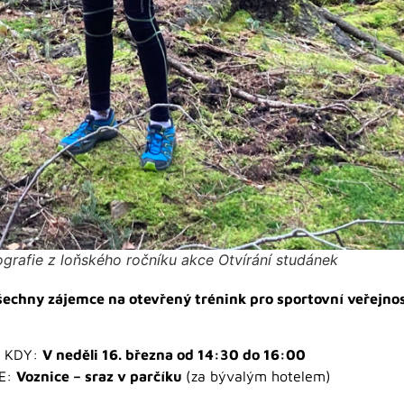
ografie z loňského ročníku akce Otvírání studánek
šechny zájemce na otevřený trénink pro sportovní veřejn
KDY:
V neděli 16. března od 14:30 do 16:00
E:
Voznice – sraz v parčíku
(za bývalým hotelem)