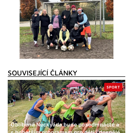
SOUVISEJÍCÍ ČLÁNKY
SPORT
Oblíbená Neckyáda bude posedmnácté a
s bohatším programem pro děti i dospělé