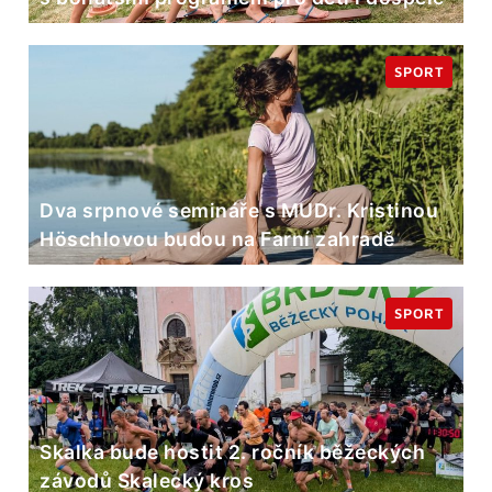
SPORT
Dva srpnové semináře s MUDr. Kristinou
Höschlovou budou na Farní zahradě
SPORT
Skalka bude hostit 2. ročník běžeckých
závodů Skalecký kros