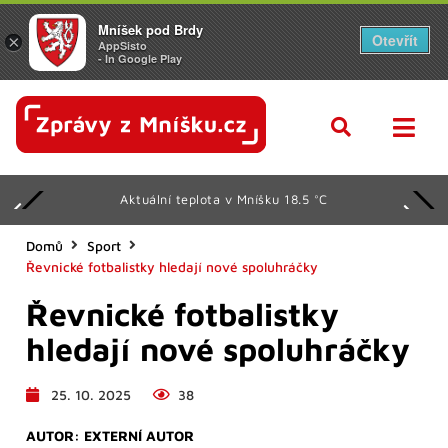
Mníšek pod Brdy
Otevřít
×
AppSisto
- In Google Play
Aktuální teplota v Mníšku 18.5 °C
Domů
Sport
Řevnické fotbalistky hledají nové spoluhráčky
Řevnické fotbalistky
hledají nové spoluhráčky
25. 10. 2025
38
AUTOR:
EXTERNÍ AUTOR