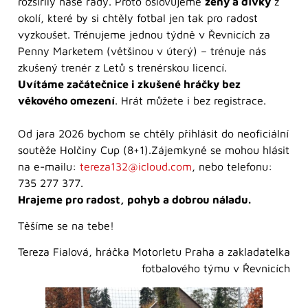
rozšířily naše řady. Proto oslovujeme
ženy a dívky
z
okolí, které by si chtěly fotbal jen tak pro radost
vyzkoušet. Trénujeme jednou týdně v Řevnicích za
Penny Marketem (většinou v úterý) – trénuje nás
zkušený trenér z Letů s trenérskou licencí.
Uvítáme začátečnice i zkušené hráčky bez
věkového omezení
. Hrát můžete i bez registrace.
Od jara 2026 bychom se chtěly přihlásit do neoficiální
soutěže Holčiny Cup (8+1).Zájemkyně se mohou hlásit
na e-mailu:
tereza132@icloud.com
, nebo telefonu:
735 277 377.
Hrajeme pro radost, pohyb a dobrou náladu.
Těšíme se na tebe!
Tereza Fialová, hráčka Motorletu Praha a zakladatelka
fotbalového týmu v Řevnicích