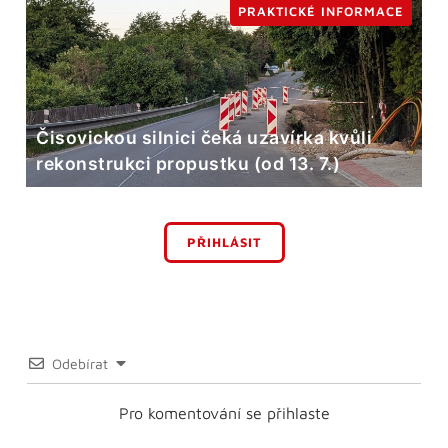
PRAKTICKÉ INFORMACE
Čisovickou silnici čeká uzavírka kvůli
rekonstrukci propustku (od 13. 7.)
PŘIHLÁSIT
Odebírat
Pro komentování se přihlaste