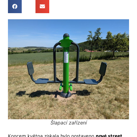
Šlapací zařízení
Koncem května získala bylo postaveno
nové street