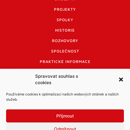
PROJEKTY
SPOLKY
HISTORIE
ROZHOVORY
SPOLEČNOST
PRAKTICKÉ INFORMACE
CENÍK INZERCE
Spravovat souhlas s
cookies
INFORMACE A KODEX DISKUTUJÍCÍCH
LOGO A LOGO MANUÁL
Používáme cookies k optimalizaci našich webových stránek a našich
služeb.
Příjmout
Odmítnout