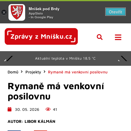
Mníšek pod Brdy
Otevřít
×
AppSisto
- In Google Play
Aktuální teplota v Mníšku 18.5 °C
Domů
Projekty
Rymaně má venkovní posilovnu
Rymaně má venkovní
posilovnu
30. 05. 2026
41
AUTOR:
LIBOR KÁLMÁN