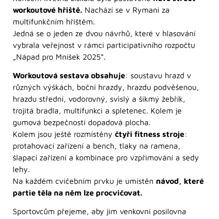
workoutové hřiště.
Nachází se v Rymani za
multifunkčním hřištěm.
Jedná se o jeden ze dvou návrhů, které v hlasování
vybrala veřejnost v rámci participativního rozpočtu
„Nápad pro Mníšek 2025“.
Workoutová sestava obsahuje
: soustavu hrazd v
různých výškách, boční hrazdy, hrazdu podvěšenou,
hrazdu střední, vodorovný, svislý a šikmý žebřík,
trojitá bradla, multifunkci a spletenec. Kolem je
gumová bezpečností dopadová plocha.
Kolem jsou ještě rozmístěny
čtyři fitness stroje
:
protahovací zařízení a bench, tlaky na ramena,
šlapací zařízení a kombinace pro vzpřimování a sedy
lehy.
Na každém cvičebním prvku je umístěn
návod, které
partie těla na něm lze procvičovat.
Sportovcům přejeme, aby jim venkovní posilovna