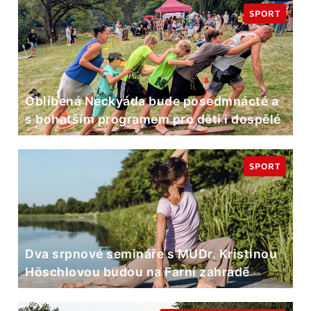
SPORT
Oblíbená Neckyáda bude posedmnácté a
s bohatším programem pro děti i dospělé
SPORT
Dva srpnové semináře s MUDr. Kristinou
Höschlovou budou na Farní zahradě