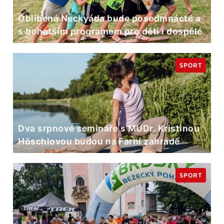
Oblíbená Neckyáda bude posedmnácté a
s bohatším programem pro děti i dospělé
SPORT
Dva srpnové semináře s MUDr. Kristinou
Höschlovou budou na Farní zahradě
SPORT