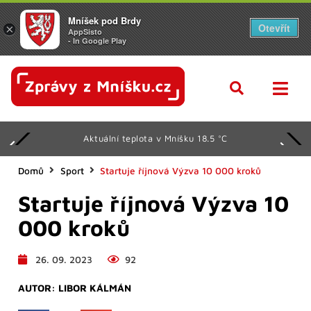
Mníšek pod Brdy
Otevřít
×
AppSisto
- In Google Play
Aktuální teplota v Mníšku 18.5 °C
Domů
Sport
Startuje říjnová Výzva 10 000 kroků
Startuje říjnová Výzva 10
000 kroků
26. 09. 2023
92
AUTOR:
LIBOR KÁLMÁN