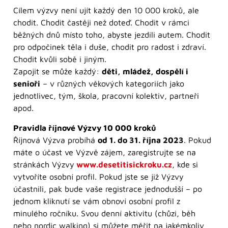
Cílem výzvy není ujít každý den 10 000 kroků, ale
chodit. Chodit častěji než doteď. Chodit v rámci
běžných dnů místo toho, abyste jezdili autem. Chodit
pro odpočinek těla i duše, chodit pro radost i zdraví.
Chodit kvůli sobě i jiným.
Zapojit se může každý:
děti, mládež, dospělí i
senioři
– v různých věkových kategoriích jako
jednotlivec, tým, škola, pracovní kolektiv, partneři
apod.
Pravidla říjnové Výzvy 10 000 kroků
Říjnová Výzva probíhá
od 1. do 31. října 2023
. Pokud
máte o účast ve Výzvě zájem, zaregistrujte se na
stránkách Výzvy
www.desetitisickroku.cz
, kde si
vytvoříte osobní profil. Pokud jste se již Výzvy
účastnili, pak bude vaše registrace jednodušší – po
jednom kliknutí se vám obnoví osobní profil z
minulého ročníku. Svou denní aktivitu (chůzi, běh
nebo nordic walking) si můžete měřit na jakémkoliv