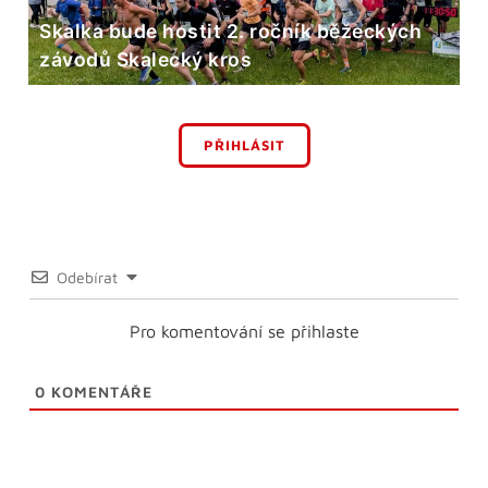
Skalka bude hostit 2. ročník běžeckých
závodů Skalecký kros
PŘIHLÁSIT
Odebírat
Pro komentování se přihlaste
0
KOMENTÁŘE