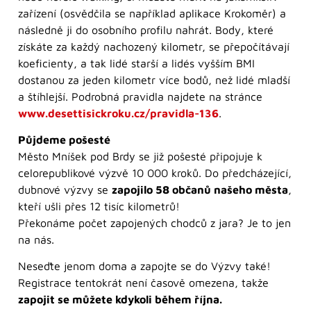
zařízení (osvědčila se například aplikace Krokoměr) a
následně ji do osobního profilu nahrát. Body, které
získáte za každý nachozený kilometr, se přepočítávají
koeficienty, a tak lidé starší a lidés vyšším BMI
dostanou za jeden kilometr více bodů, než lidé mladší
a štíhlejší. Podrobná pravidla najdete na stránce
www.desettisickroku.cz/pravidla-136
.
Půjdeme pošesté
Město Mníšek pod Brdy se již pošesté připojuje k
celorepublikové výzvě 10 000 kroků. Do předcházející,
dubnové výzvy se
zapojilo 58 občanů našeho města
,
kteří ušli přes 12 tisíc kilometrů!
Překonáme počet zapojených chodců z jara? Je to jen
na nás.
Neseďte jenom doma a zapojte se do Výzvy také!
Registrace tentokrát není časově omezena, takže
zapojit se můžete kdykoli během října.