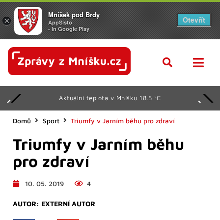
Mníšek pod Brdy
Otevřít
×
AppSisto
- In Google Play
Aktuální teplota v Mníšku 18.5 °C
Domů
Sport
Triumfy v Jarním běhu pro zdraví
Triumfy v Jarním běhu
pro zdraví
10. 05. 2019
4
AUTOR:
EXTERNÍ AUTOR