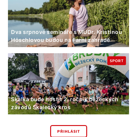
Dva srpnové semináře s MUDr. Kristinou
Höschlovou budou na Farní zahradě
SPORT
Skalka bude hostit 2. ročník běžeckých
závodů Skalecký kros
PŘIHLÁSIT