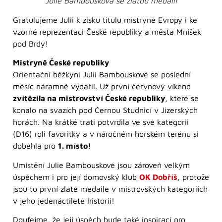
Julie Bambousková se zlatou medailí
Gratulujeme Julii k zisku titulu mistryně Evropy i ke
vzorné reprezentaci České republiky a města Mníšek
pod Brdy!
Mistryně České republiky
Orientační běžkyni Julii Bambouskové se poslední
měsíc náramně vydařil. Už první červnový víkend
zvítězila na mistrovství České republiky
, které se
konalo na svazích pod Černou Studnicí v Jizerských
horách. Na krátké trati potvrdila ve své kategorii
(D16) roli favoritky a v náročném horském terénu si
doběhla pro
1. místo!
Umístění Julie Bambouskové jsou zároveň velkým
úspěchem i pro její domovský klub
OK Dobříš
, protože
jsou to první zlaté medaile v mistrovských kategoriích
v jeho jedenáctileté historii!
Doufejme, že její úspěch bude také inspirací pro