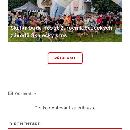
Skalka bude hostit 2. ročník běžeckých
závodů Skalecký kros
PŘIHLÁSIT
Odebírat
Pro komentování se přihlaste
0
KOMENTÁŘE