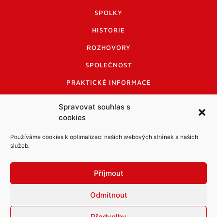
SPOLKY
HISTORIE
ROZHOVORY
SPOLEČNOST
PRAKTICKÉ INFORMACE
CENÍK INZERCE
Spravovat souhlas s
cookies
INFORMACE A KODEX DISKUTUJÍCÍCH
LOGO A LOGO MANUÁL
Používáme cookies k optimalizaci našich webových stránek a našich
služeb.
Příjmout
Odmítnout
Informace o zpracování osobních údajů
PDF archiv Zpravodajů
Cookies
Předvolby