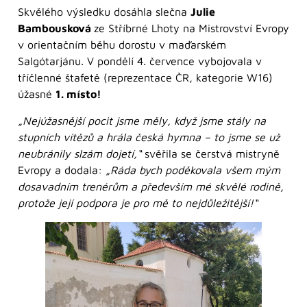
Skvělého výsledku dosáhla slečna
Julie
Bambousková
ze Stříbrné Lhoty na Mistrovství Evropy
v orientačním běhu dorostu v maďarském
Salgótarjánu. V pondělí 4. července vybojovala v
tříčlenné štafetě (reprezentace ČR, kategorie W16)
úžasné
1. místo!
„Nejúžasnější pocit jsme měly, když jsme stály na
stupních vítězů a hrála česká hymna – to jsme se už
neubránily slzám dojetí,“
svěřila se čerstvá mistryně
Evropy a dodala:
„Ráda bych poděkovala všem mým
dosavadním trenérům a především mé skvělé rodině,
protože její podpora je pro mě to nejdůležitější!“