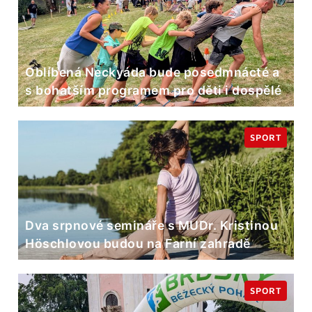
Oblíbená Neckyáda bude posedmnácté a
s bohatším programem pro děti i dospělé
SPORT
Dva srpnové semináře s MUDr. Kristinou
Höschlovou budou na Farní zahradě
SPORT