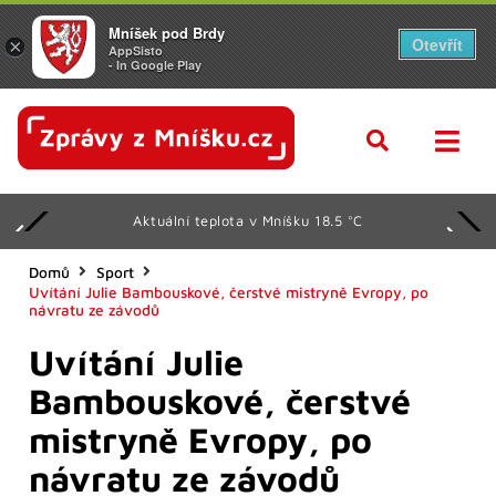
Mníšek pod Brdy
Otevřít
×
AppSisto
- In Google Play
Aktuální teplota v Mníšku 18.5 °C
Domů
Sport
Uvítání Julie Bambouskové, čerstvé mistryně Evropy, po
návratu ze závodů
Uvítání Julie
Bambouskové, čerstvé
mistryně Evropy, po
návratu ze závodů