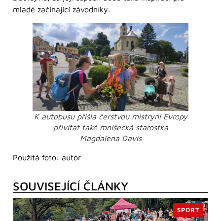
mladé začínající závodníky.
K autobusu přišla čerstvou mistryni Evropy
přivítat také mníšecká starostka
Magdalena Davis
Použitá foto: autor
SOUVISEJÍCÍ ČLÁNKY
SPORT