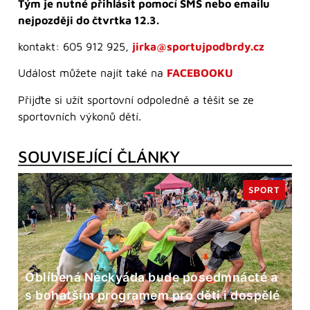
Tým je nutné přihlásit pomocí SMS nebo emailu
nejpozději do čtvrtka 12.3.
kontakt: 605 912 925,
jirka@sportujpodbrdy.cz
Událost můžete najít také na
FACEBOOKU
Přijďte si užít sportovní odpoledně a těšit se ze
sportovních výkonů dětí.
SOUVISEJÍCÍ ČLÁNKY
SPORT
Oblíbená Neckyáda bude posedmnácté a
s bohatším programem pro děti i dospělé