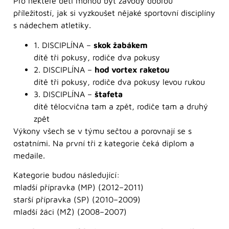
Pro některé děti mohou být závody dobrou
příležitostí, jak si vyzkoušet nějaké sportovní disciplíny
s nádechem atletiky.
1. DISCIPLÍNA –
skok žabákem
dítě tři pokusy, rodiče dva pokusy
2. DISCIPLÍNA –
hod vortex raketou
dítě tři pokusy, rodiče dva pokusy levou rukou
3. DISCIPLÍNA –
štafeta
dítě tělocvična tam a zpět, rodiče tam a druhý
zpět
Výkony všech se v týmu sečtou a porovnají se s
ostatními. Na první tři z kategorie čeká diplom a
medaile.
Kategorie budou následující:
mladší přípravka (MP) (2012–2011)
starší přípravka (SP) (2010–2009)
mladší žáci (MŽ) (2008–2007)