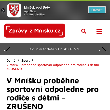
Mníšek pod Brdy
Otevřít
×
AppSisto
- In Google Play
Aktuální teplota v Mníšku 18.5 °C
Domů
Sport
V Mníšku proběhne sportovní odpoledne pro rodiče s dětmi –
ZRUŠENO
V Mníšku proběhne
sportovní odpoledne pro
rodiče s dětmi –
ZRUŠENO