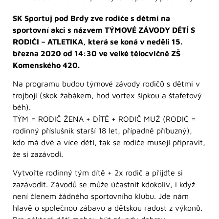
SK Sportuj pod Brdy zve rodiče s dětmi na
sportovní akci s názvem TÝMOVÉ ZÁVODY DĚTÍ S
RODIČI – ATLETIKA, která se koná v neděli 15.
března 2020 od 14:30 ve velké tělocvičně ZŠ
Komenského 420.
Na programu budou týmové závody rodičů s dětmi v
trojboji (skok žabákem, hod vortex šipkou a štafetový
běh).
TÝM = RODIČ ŽENA + DÍTĚ + RODIČ MUŽ (RODIČ =
rodinný příslušník starší 18 let, případně příbuzný),
kdo má dvě a více dětí, tak se rodiče musejí připravit,
že si zazávodí.
Vytvořte rodinný tým dítě + 2x rodič a přijďte si
zazávodit. Závodů se může účastnit kdokoliv, i když
není členem žádného sportovního klubu. Jde nám
hlavě o společnou zábavu a dětskou radost z výkonů.