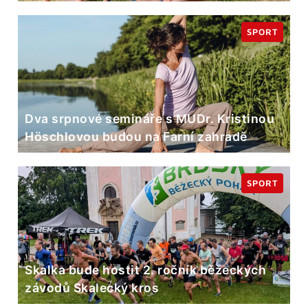
SPORT
Dva srpnové semináře s MUDr. Kristinou
Höschlovou budou na Farní zahradě
SPORT
Skalka bude hostit 2. ročník běžeckých
závodů Skalecký kros