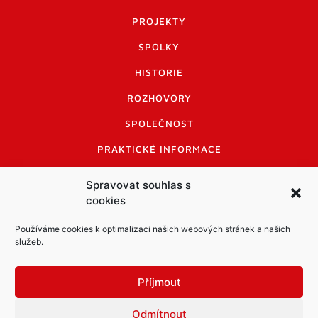
PROJEKTY
SPOLKY
HISTORIE
ROZHOVORY
SPOLEČNOST
PRAKTICKÉ INFORMACE
CENÍK INZERCE
Spravovat souhlas s
cookies
INFORMACE A KODEX DISKUTUJÍCÍCH
LOGO A LOGO MANUÁL
Používáme cookies k optimalizaci našich webových stránek a našich
služeb.
Příjmout
Odmítnout