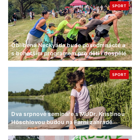
SPORT
Oblíbená Neckyáda bude posedmnácté a
s bohatším programem pro děti i dospělé
SPORT
Dva srpnové semináře s MUDr. Kristinou
Höschlovou budou na Farní zahradě