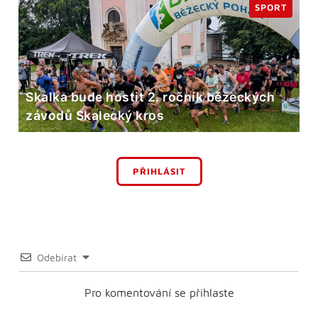
SPORT
Skalka bude hostit 2. ročník běžeckých
závodů Skalecký kros
PŘIHLÁSIT
Odebírat
Pro komentování se přihlaste