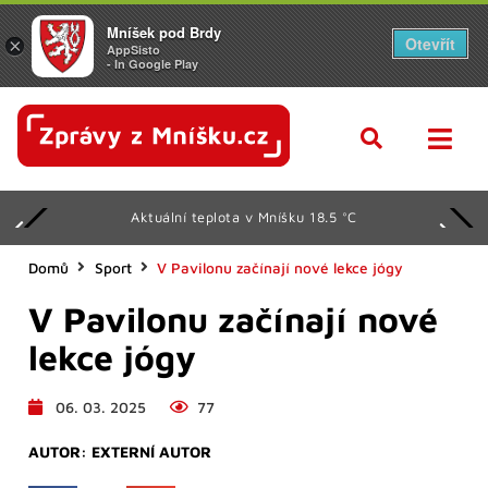
Mníšek pod Brdy
Otevřít
×
AppSisto
- In Google Play
Aktuální teplota v Mníšku 18.5 °C
Domů
Sport
V Pavilonu začínají nové lekce jógy
V Pavilonu začínají nové
lekce jógy
06. 03. 2025
77
AUTOR:
EXTERNÍ AUTOR