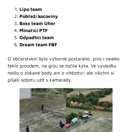
Lipo team
Pobřeží kocoviny
Boss team Uher
Minaříci PTF
Odpadlíci team
Dream team FBF
O občerstvení bylo výborně postaráno, pivo i nealko
teklo proudem, na grilu se točila kýta. Ve výsledku
nešlo o získané body ani o vítězství, ale všichni si
přijeli sobotu užít s kamarády.