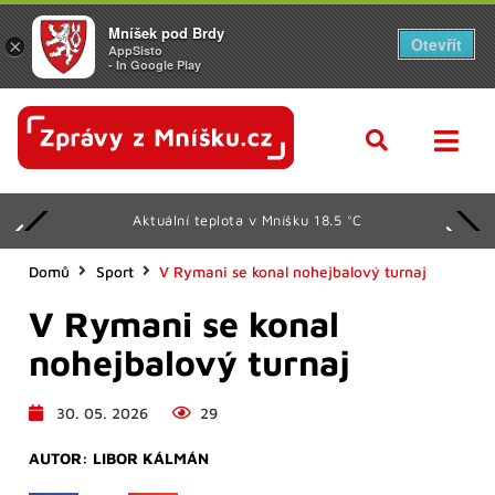
Mníšek pod Brdy
Otevřít
×
AppSisto
- In Google Play
Aktuální teplota v Mníšku 18.5 °C
Domů
Sport
V Rymani se konal nohejbalový turnaj
V Rymani se konal
nohejbalový turnaj
30. 05. 2026
29
AUTOR:
LIBOR KÁLMÁN