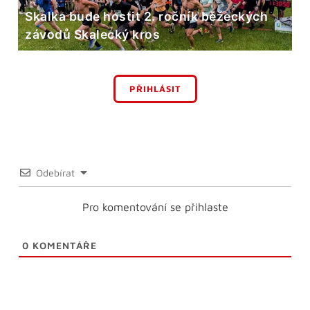
Skalka bude hostit 2. ročník běžeckých
závodů Skalecký kros
PŘIHLÁSIT
Odebírat
Pro komentování se přihlaste
0
KOMENTÁŘE