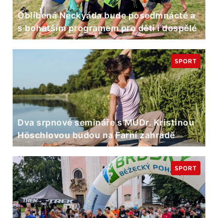
Oblíbená Neckyáda bude posedmnácté a
s bohatším programem pro děti i dospělé
SPORT
Dva srpnové semináře s MUDr. Kristinou
Höschlovou budou na Farní zahradě
SPORT