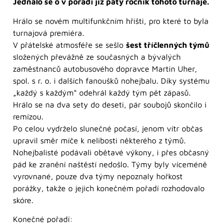
Jednalo se o v pořadí již pátý ročník tohoto turnaje.
Hrálo se novém multifunkčním hřišti, pro které to byla
turnajová premiéra.
V přátelské atmosféře se sešlo
šest tříčlenných týmů
složených převážně ze současných a bývalých
zaměstnanců autobusového dopravce Martin Uher,
spol. s r. o. i dalších fanoušků nohejbalu. Díky systému
„každý s každým“ odehrál každý tým pět zápasů.
Hrálo se na dva sety do deseti, pár soubojů skončilo i
remízou.
Po celou vydrželo slunečné počasí, jenom vítr občas
upravil směr míče k nelibosti některého z týmů.
Nohejbalisté podávali obětavé výkony, i přes občasný
pád ke zranění naštěstí nedošlo. Týmy byly víceméně
vyrovnané, pouze dva týmy nepoznaly hořkost
porážky, takže o jejich konečném pořadí rozhodovalo
skóre.
Konečné pořadí: