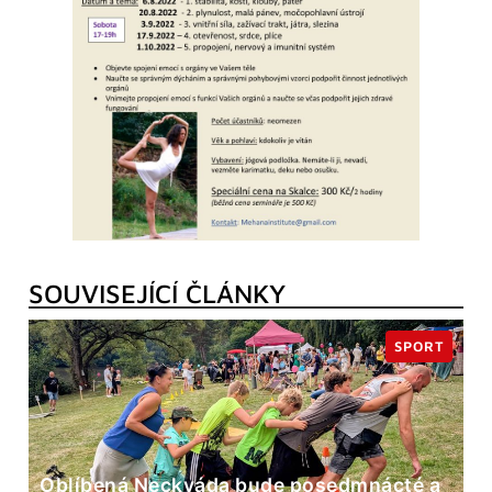
SOUVISEJÍCÍ ČLÁNKY
SPORT
Oblíbená Neckyáda bude posedmnácté a