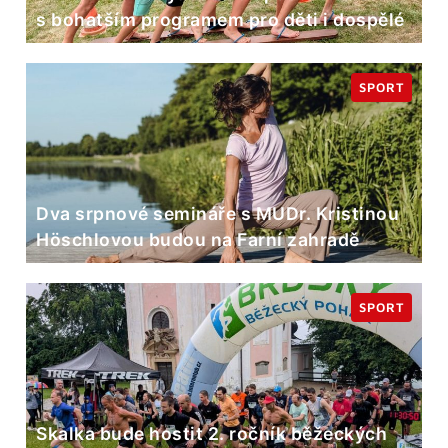
s bohatším programem pro děti i dospělé
SPORT
Dva srpnové semináře s MUDr. Kristinou
Höschlovou budou na Farní zahradě
SPORT
Skalka bude hostit 2. ročník běžeckých