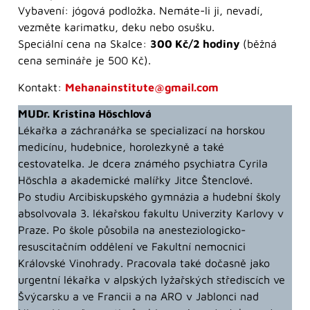
Vybavení: jógová podložka. Nemáte-li ji, nevadí,
vezměte karimatku, deku nebo osušku.
Speciální cena na Skalce:
300 Kč/2 hodiny
(běžná
cena semináře je 500 Kč).
Kontakt:
Mehanainstitute@gmail.com
MUDr. Kristina Höschlová
Lékařka a záchranářka se specializací na horskou
medicínu, hudebnice, horolezkyně a také
cestovatelka. Je dcera známého psychiatra Cyrila
Höschla a akademické malířky Jitce Štenclové.
Po studiu Arcibiskupského gymnázia a hudební školy
absolvovala 3. lékařskou fakultu Univerzity Karlovy v
Praze. Po škole působila na anesteziologicko-
resuscitačním oddělení ve Fakultní nemocnici
Královské Vinohrady. Pracovala také dočasně jako
urgentní lékařka v alpských lyžařských střediscích ve
Švýcarsku a ve Francii a na ARO v Jablonci nad