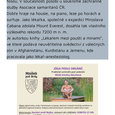
Nisou. V současnosti působí u soukromé záchranné
služby Asociace samaritánů ČR.
Dobře hraje na housle, na piano, leze po horách a
surfuje. Jako lékařka, společně s expedicí Miroslava
Cabana zdolala Mount Everest, dosáhla tak vlastního
výškového rekordu 7200 m n. m.
Je autorkou knihy „Lékařem mezi pouští a minami“,
ve které podává neuvěřitelná svědectví z válečných
zón v Afghánistánu, Kurdistánu a Jemenu, kde
pracovala jako lékař-anesteziolog.