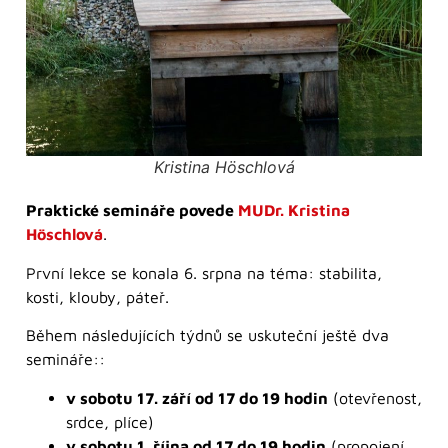
Kristina Höschlová
Praktické semináře povede
MUDr. Kristina
Höschlová
.
První lekce se konala 6. srpna na téma: stabilita,
kosti, klouby, páteř.
Během následujících týdnů se uskuteční ještě dva
semináře::
v sobotu 17. září od 17 do 19 hodin
(otevřenost,
srdce, plíce)
v sobotu 1. října od 17 do 19 hodin
(propojení,