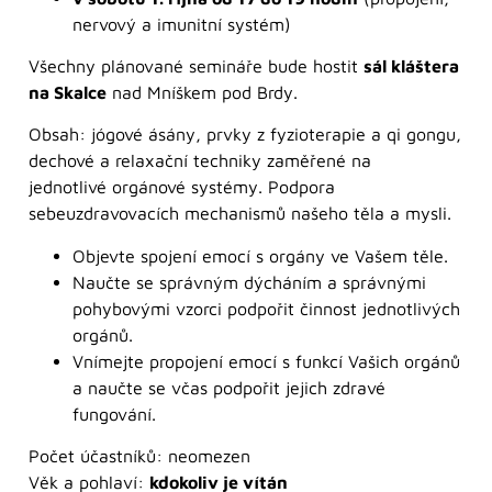
nervový a imunitní systém)
Všechny plánované semináře bude hostit
sál kláštera
na Skalce
nad Mníškem pod Brdy.
Obsah: jógové ásány, prvky z fyzioterapie a qi gongu,
dechové a relaxační techniky zaměřené na
jednotlivé orgánové systémy. Podpora
sebeuzdravovacích mechanismů našeho těla a mysli.
Objevte spojení emocí s orgány ve Vašem těle.
Naučte se správným dýcháním a správnými
pohybovými vzorci podpořit činnost jednotlivých
orgánů.
Vnímejte propojení emocí s funkcí Vašich orgánů
a naučte se včas podpořit jejich zdravé
fungování.
Počet účastníků: neomezen
Věk a pohlaví:
kdokoliv je vítán