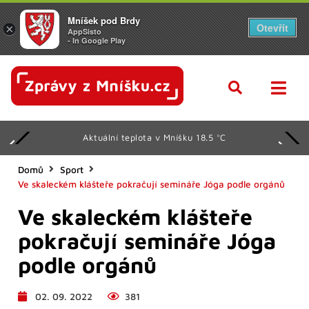
Mníšek pod Brdy
Otevřít
×
AppSisto
- In Google Play
Aktuální teplota v Mníšku 18.5 °C
Domů
Sport
Ve skaleckém klášteře pokračují semináře Jóga podle orgánů
Ve skaleckém klášteře
pokračují semináře Jóga
podle orgánů
02. 09. 2022
381