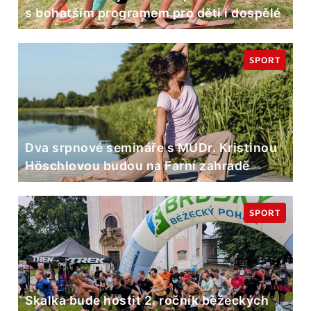
s bohatším programem pro děti i dospělé
SPORT
Dva srpnové semináře s MUDr. Kristinou
Höschlovou budou na Farní zahradě
SPORT
Skalka bude hostit 2. ročník běžeckých