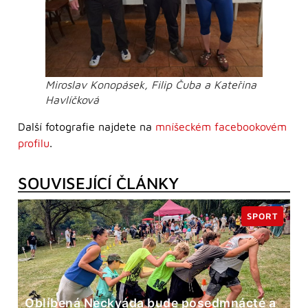
Miroslav Konopásek, Filip Čuba a Kateřina
Havlíčková
Další fotografie najdete na
mníšeckém facebookovém
profilu
.
SOUVISEJÍCÍ ČLÁNKY
SPORT
Oblíbená Neckyáda bude posedmnácté a