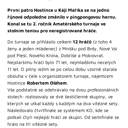
První patro Hostince u Káji Maříka se na jedno
říjnové odpoledne změnilo v pingpongovou hernu.
Konal se tu 2. ročník Amatérského turnaje ve
stolním tenisu pro neregistrované hráče.
Do turnaje se přihlásilo celkem
12 hráčů
(z toho 4
ženy a jeden mládenec) z Mníšku pod Brdy, Nové Vsi
pod Pleší, Nového Knína, Dobříše a Mokrovrat.
Nejstaršímu hráči bylo 71 let, nejmladšímu necelých
11 let. O pitný režim se po celou dobu vzorně starala
obsluha v čele s organizátorem turnaje, nájemcem
Hostince
Robertem Oláhem
.
Vše podstatné se odehrávalo na dvou profesionálních
stolech: rozlosovaly se dvě šestičlenné skupiny, ve
kterých se utkal každý s každým na dva vítězné sety.
Následovalo čtvrtfinále se systémem KO, kde se
potkali čtyři nejlepší hráči ze skupin. Od semifinále se
hrálo na tři vítězné sety.