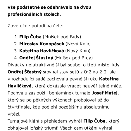
vše podstatné se odehrávalo na dvou
profesionálních stolech.
Závěrečné pořadí na čele:
Filip Čuba
(Mníšek pod Brdy)
Miroslav Konopásek
(Nový Knín)
Kateřina Havlíčková
(Nový Knín)
Ondřej Štastný
(Mníšek pod Brdy)
Divácky nejatraktivnější byl souboj o třetí místo, kdy
Ondřej Šťastný
srovnal stav setů z 0:2 na 2:2, ale
v rozhodující sadě zachovala pevnější ruku
Kateřina
Havlíčková
, která dokázala vracet neuvěřitelné míče.
Pochvalu zaslouží i benjamínek turnaje
Josef Matej
,
který se po pěkných výkonech probojoval až do
čtvrtfinále, kde podlehl pozdějšímu absolutnímu
vítězi.
Turnajové klání s přehledem vyhrál
Filip Čuba
, který
obhajoval loňský triumf. Všech osm utkání vyhrál