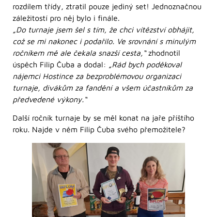
rozdílem třídy, ztratil pouze jediný set! Jednoznačnou
záležitostí pro něj bylo i finále.
„Do turnaje jsem šel s tím, že chci vítězství obhájit,
což se mi nakonec i podařilo. Ve srovnání s minulým
ročníkem mě ale čekala snazší cesta,“
zhodnotil
úspěch Filip Čuba a dodal:
„Rád bych poděkoval
nájemci Hostince za bezproblémovou organizaci
turnaje, divákům za fandění a všem účastníkům za
předvedené výkony.“
Další ročník turnaje by se měl konat na jaře příštího
roku. Najde v něm Filip Čuba svého přemožitele?