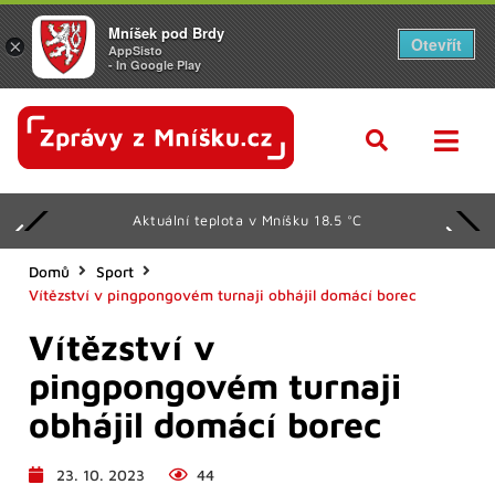
Mníšek pod Brdy
Otevřít
×
AppSisto
- In Google Play
Aktuální teplota v Mníšku 18.5 °C
Domů
Sport
Vítězství v pingpongovém turnaji obhájil domácí borec
Vítězství v
pingpongovém turnaji
obhájil domácí borec
23. 10. 2023
44