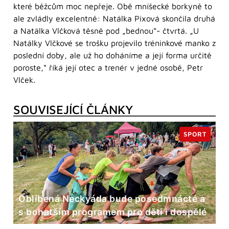
které běžcům moc nepřeje. Obě mníšecké borkyně to
ale zvládly excelentně: Natálka Pixová skončila druhá
a Natálka Vlčková těsně pod „bednou“- čtvrtá. „U
Natálky Vlčkové se trošku projevilo tréninkové manko z
poslední doby, ale už ho doháníme a její forma určitě
poroste,“ říká její otec a trenér v jedné osobě, Petr
Vlček.
SOUVISEJÍCÍ ČLÁNKY
SPORT
Oblíbená Neckyáda bude posedmnácté a
s bohatším programem pro děti i dospělé