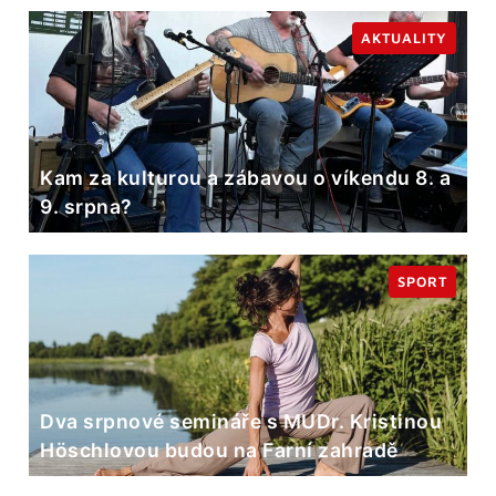
AKTUALITY
Kam za kulturou a zábavou o víkendu 8. a
9. srpna?
SPORT
Dva srpnové semináře s MUDr. Kristinou
Höschlovou budou na Farní zahradě