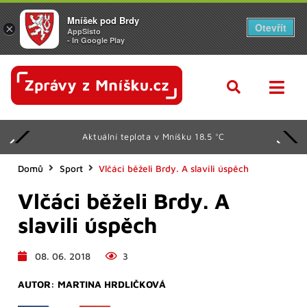
Mníšek pod Brdy
Otevřít
×
AppSisto
- In Google Play
Aktuální teplota v Mníšku 18.5 °C
Domů
Sport
Vlčáci běželi Brdy. A slavili úspěch
Vlčáci běželi Brdy. A
slavili úspěch
08. 06. 2018
3
AUTOR:
MARTINA HRDLIČKOVÁ