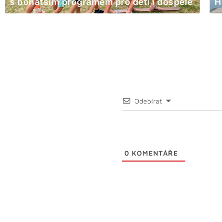
s bohatším programem pro děti i dospělé
H
Odebírat
0
KOMENTÁŘE