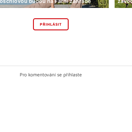
öschlovou budou na Farní zahradě
závod
PŘIHLÁSIT
Pro komentování se přihlaste