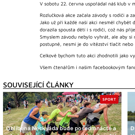
V sobotu 22. června uspořádal náš klub v m
Rozlučková akce začala závody s rodiči a za
Jako už při každé naší akci nesměl chybět 
dorazila spousta dětí i s rodiči, což nás pří
Smyslem závodu nebylo vyhrát, ale aby si 
postupně, nesmí je do vítězství tlačit nebo
Celkově bychom tuto akci zhodnotili jako vy
Všem čtenářům i našim facebookovým fano
SOUVISEJÍCÍ ČLÁNKY
SPORT
Oblíbená Neckyáda bude posedmnácté a
D