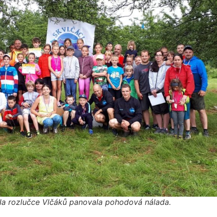
a rozlučce Vlčáků panovala pohodová nálada.