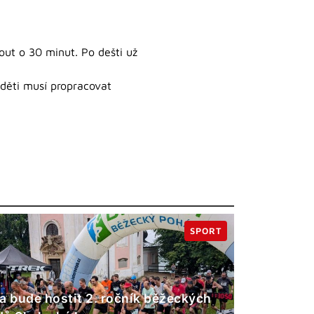
out o 30 minut. Po dešti už
 děti musí propracovat
SPORT
a bude hostit 2. ročník běžeckých