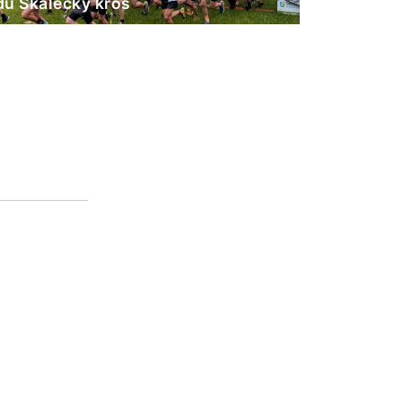
ů Skalecký kros