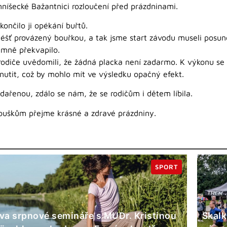
níšecké Bažantnici rozloučení před prázdninami.
končilo ji opékání buřtů.
déšť provázený bouřkou, a tak jsme start závodu museli posun
jemně překvapilo.
rodiče uvědomili, že žádná placka není zadarmo. K výkonu se
 nutit, což by mohlo mít ve výsledku opačný efekt.
dařenou, zdálo se nám, že se rodičům i dětem líbila.
uškům přejme krásné a zdravé prázdniny.
SPORT
va srpnové semináře s MUDr. Kristinou
Skalk