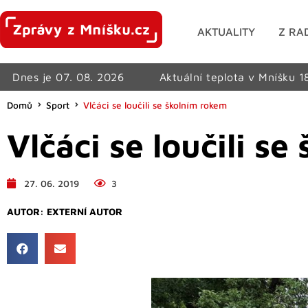
AKTUALITY
Z RA
Dnes je 07. 08. 2026
Aktuální teplota v Mníšku 1
Domů
Sport
Vlčáci se loučili se školním rokem
Vlčáci se loučili s
27. 06. 2019
3
AUTOR:
EXTERNÍ AUTOR