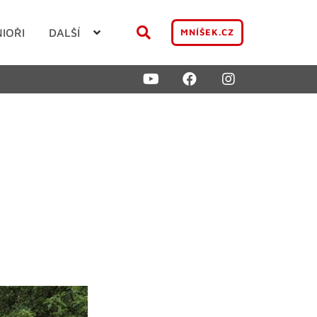
NIOŘI
DALŠÍ
MNÍŠEK.CZ