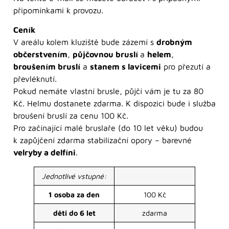
připomínkami k provozu.
Ceník
V areálu kolem kluziště bude zázemí s
drobným
občerstvením
,
půjčovnou bruslí
a
helem
,
broušením bruslí
a
stanem s lavicemi
pro přezutí a
převléknutí.
Pokud nemáte vlastní brusle, půjčí vám je tu za 80
Kč. Helmu dostanete zdarma. K dispozici bude i služba
broušení bruslí za cenu 100 Kč.
Pro začínající malé bruslaře (do 10 let věku) budou
k zapůjčení zdarma stabilizační opory – barevné
velryby a delfíni
.
Jednotlivé vstupné:
1 osoba za den
100 Kč
děti do 6 let
zdarma