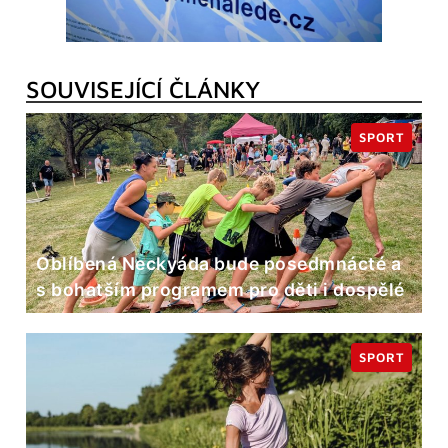
SOUVISEJÍCÍ ČLÁNKY
SPORT
Oblíbená Neckyáda bude posedmnácté a
s bohatším programem pro děti i dospělé
SPORT