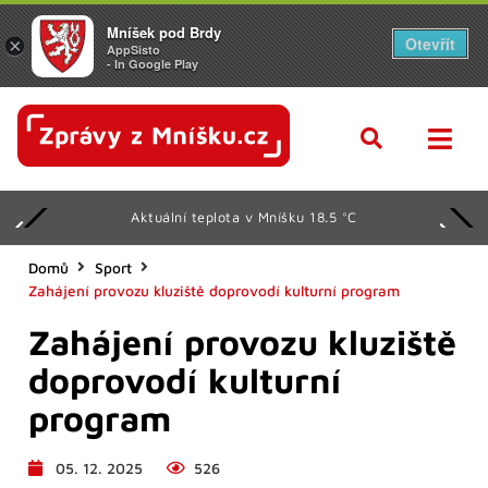
Mníšek pod Brdy
Otevřít
×
AppSisto
- In Google Play
Aktuální teplota v Mníšku 18.5 °C
Domů
Sport
Zahájení provozu kluziště doprovodí kulturní program
Zahájení provozu kluziště
doprovodí kulturní
program
05. 12. 2025
526