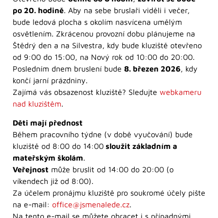
po 20. hodině
. Aby na sebe bruslaři viděli i večer,
bude ledová plocha s okolím nasvícena umělým
osvětlením. Zkrácenou provozní dobu plánujeme na
Štědrý den a na Silvestra, kdy bude kluziště otevřeno
od 9:00 do 15:00, na Nový rok od 10:00 do 20:00.
Posledním dnem bruslení bude
8. březen 2026
, kdy
končí jarní prázdniny.
Zajímá vás obsazenost kluziště? Sledujte
webkameru
nad kluzištěm
.
Děti mají přednost
Během pracovního týdne (v době vyučování) bude
kluziště od 8:00 do 14:00
sloužit základním a
mateřským školám
.
Veřejnost
může bruslit od 14:00 do 20:00 (o
víkendech již od 8:00).
Za účelem pronájmu kluziště pro soukromé účely pište
na e-mail:
office@jsmenalede.cz
.
Na tento e-mail se můžete obracet i s případnými