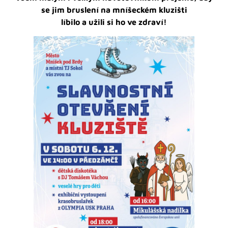
se jim bruslení na mníšeckém kluzišti
líbilo a užili si ho ve zdraví!