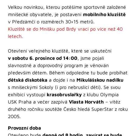
Velkou novinkou, kterou potěšíme sportovně založené
mníšecké obyvatele, je postavení
mobilního kluziště
v Předzámčí o rozměrech 30×15 metrů.
Kluziště se do Mníšku pod Brdy vrací po více než 40
letech.
Otevření veřejného kluziště, které se uskuteční
v sobotu 6. prosince od 14:00
, jsme pojali
slavnostně a doprovodný program je věnován
především dětem. Během odpoledne tu bude probíhat
dětská diskotéka
a dojde i na
Mikulášskou nadílku
s mníšeckými Sokoly (i pro nebruslící děti). Se svou
exhibicí vystoupí
krasobruslařky
z klubu Olympia
USK Praha a večer zazpívá
Vlasta Horváth
– vítěz
druhého ročníku soutěže Česko hledá SuperStar z roku
2005.
Provozní doba
Otevřeno bude
denně od 8 hodin
,
zavírat se bude