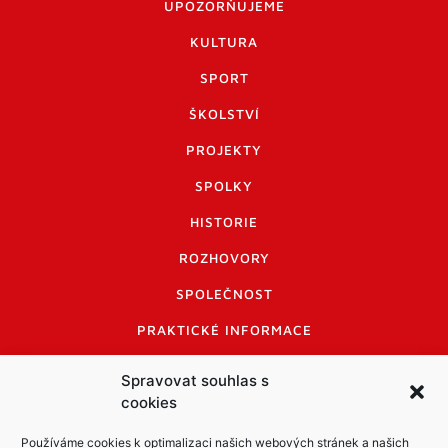
UPOZORŇUJEME
KULTURA
SPORT
ŠKOLSTVÍ
PROJEKTY
SPOLKY
HISTORIE
ROZHOVORY
SPOLEČNOST
PRAKTICKÉ INFORMACE
CENÍK INZERCE
Spravovat souhlas s
cookies
INFORMACE A KODEX DISKUTUJÍCÍCH
LOGO A LOGO MANUÁL
Používáme cookies k optimalizaci našich webových stránek a našich