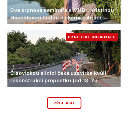
Dva srpnové semináře s MUDr. Kristinou
Höschlovou budou na Farní zahradě
PRAKTICKÉ INFORMACE
Čisovickou silnici čeká uzavírka kvůli
rekonstrukci propustku (od 13. 7.)
PŘIHLÁSIT