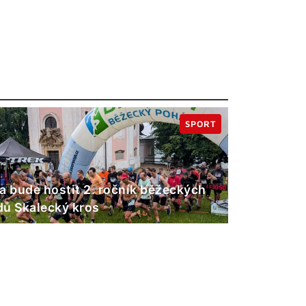
SPORT
a bude hostit 2. ročník běžeckých
ů Skalecký kros