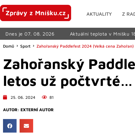
AKTUALITY
Z RA
Dnes je 07. 08. 2026
Aktuální teplota v Mníšku 1
Domů
Sport
Zahořanský Paddlefest 2024 (Velká cena Zahořan) 
Zahořanský Paddle
letos už počtvrté…
25. 06. 2024
81
AUTOR:
EXTERNÍ AUTOR