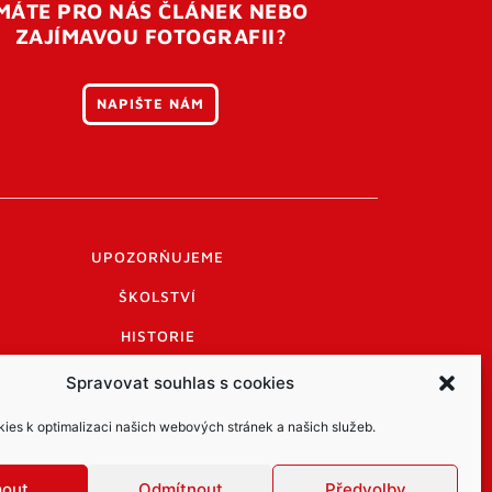
MÁTE PRO NÁS ČLÁNEK NEBO
ZAJÍMAVOU FOTOGRAFII?
NAPIŠTE NÁM
UPOZORŇUJEME
ŠKOLSTVÍ
HISTORIE
PRAKTICKÉ INFORMACE
Spravovat souhlas s cookies
LOGO A LOGO MANUÁL
es k optimalizaci našich webových stránek a našich služeb.
mout
Odmítnout
Předvolby