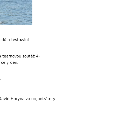
odů a testování
 a teamovou soutěž 4-
 celý den.
.
David Horyna za organizátory