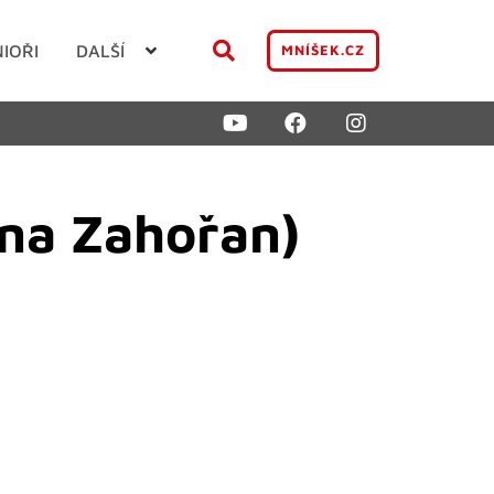
NIOŘI
DALŠÍ
MNÍŠEK.CZ
ena Zahořan)