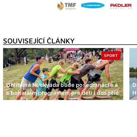
SOUVISEJÍCÍ ČLÁNKY
SPORT
Oblíbená Neckyáda bude posedmnácté a
D
s bohatším programem pro děti i dospělé
H