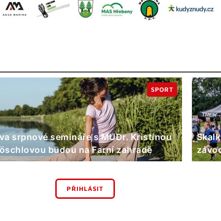
SPORT
va srpnové semináře s MUDr. Kristinou
Skalk
öschlovou budou na Farní zahradě
závod
PŘIHLÁSIT