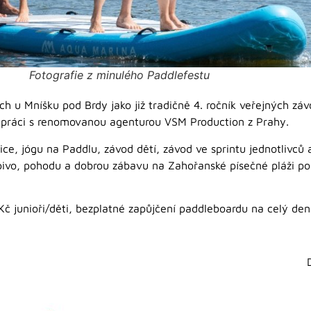
Fotografie z minulého Paddlefestu
 u Mníšku pod Brdy jako již tradičně 4. ročník veřejných záv
lupráci s renomovanou agenturou VSM Production z Prahy.
ice, jógu na Paddlu, závod dětí, závod ve sprintu jednotlivců
pivo, pohodu a dobrou zábavu na Zahořanské písečné pláži po
č junioři/děti, bezplatné zapůjčení paddleboardu na celý den