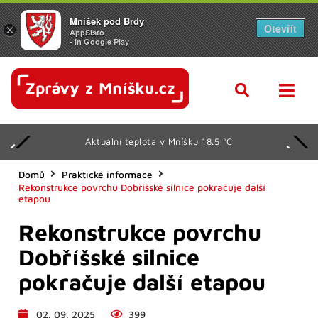
Mníšek pod Brdy
Otevřít
×
AppSisto
- In Google Play
Aktuální teplota v Mníšku 18.5 °C
Domů
Praktické informace
Rekonstrukce povrchu Dobříšské silnice pokračuje další
etapou
Rekonstrukce povrchu
Dobříšské silnice
pokračuje další etapou
02. 09. 2025
399