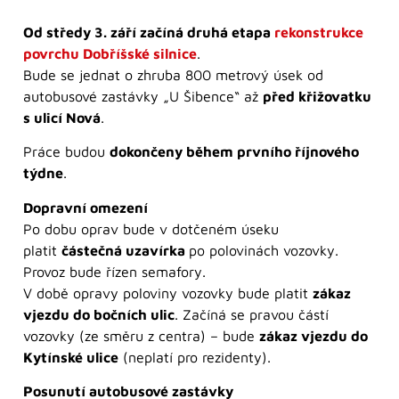
Od středy 3. září začíná druhá etapa
rekonstrukce
povrchu Dobříšské silnice
.
Bude se jednat o zhruba 800 metrový úsek od
autobusové zastávky „U Šibence“ až
před křižovatku
s ulicí Nová
.
Práce budou
dokončeny během prvního říjnového
týdne
.
Dopravní omezení
Po dobu oprav bude v dotčeném úseku
platit
částečná uzavírka
po polovinách vozovky.
Provoz bude řízen semafory.
V době opravy poloviny vozovky bude platit
zákaz
vjezdu do bočních ulic
. Začíná se pravou částí
vozovky (ze směru z centra) – bude
zákaz vjezdu do
Kytínské ulice
(neplatí pro rezidenty).
Posunutí autobusové zastávky