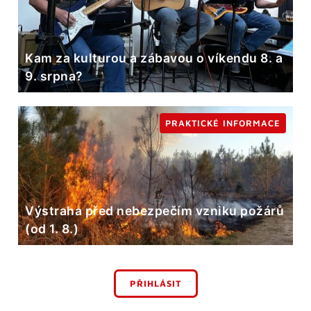
Kam za kulturou a zábavou o víkendu 8. a
9. srpna?
PRAKTICKÉ INFORMACE
Výstraha před nebezpečím vzniku požárů
(od 1. 8.)
PŘIHLÁSIT