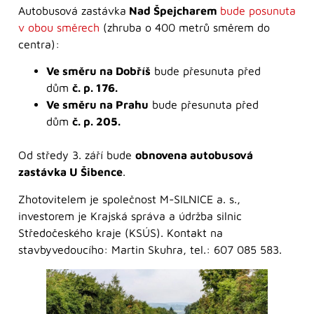
Autobusová zastávka
Nad Špejcharem
bude posunuta
v obou směrech
(zhruba o 400 metrů směrem do
centra):
Ve směru na Dobříš
bude přesunuta před
dům
č. p. 176.
Ve směru na Prahu
bude přesunuta před
dům
č. p. 205.
Od středy 3. září bude
obnovena autobusová
zastávka U Šibence
.
Zhotovitelem je společnost M-SILNICE a. s.,
investorem je Krajská správa a údržba silnic
Středočeského kraje (KSÚS). Kontakt na
stavbyvedoucího: Martin Skuhra, tel.: 607 085 583.