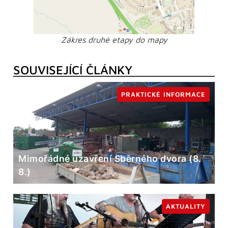
Zákres druhé etapy do mapy
SOUVISEJÍCÍ ČLÁNKY
PRAKTICKÉ INFORMACE
Mimořádné uzavření Sběrného dvora (8.
8.)
AKTUALITY