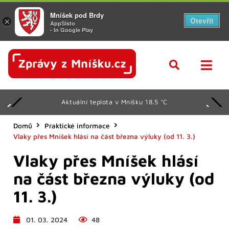
Mníšek pod Brdy
Otevřít
×
AppSisto
- In Google Play
Aktuální teplota v Mníšku 18.5 °C
Domů
Praktické informace
Vlaky přes Mníšek hlásí na část března výluky (od 11. 3.)
Vlaky přes Mníšek hlásí
na část března výluky (od
11. 3.)
01. 03. 2024
48