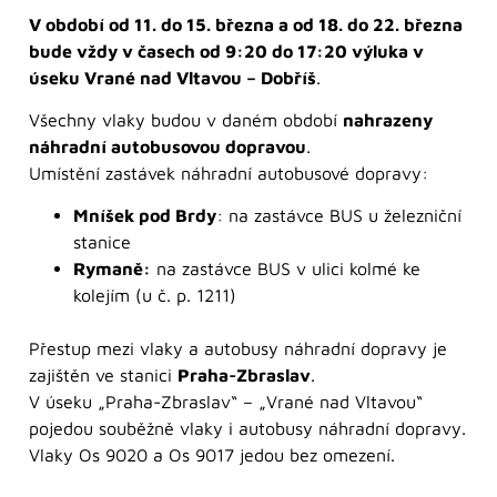
V období od 11. do 15. března a od 18. do 22. března
bude vždy v časech od 9:20 do 17:20 výluka v
úseku Vrané nad Vltavou – Dobříš
.
Všechny vlaky budou v daném období
nahrazeny
náhradní autobusovou dopravou
.
Umístění zastávek náhradní autobusové dopravy:
Mníšek pod Brdy
: na zastávce BUS u železniční
stanice
Rymaně:
na zastávce BUS v ulici kolmé ke
kolejím (u č. p. 1211)
Přestup mezi vlaky a autobusy náhradní dopravy je
zajištěn ve stanici
Praha-Zbraslav
.
V úseku „Praha-Zbraslav“ – „Vrané nad Vltavou“
pojedou souběžně vlaky i autobusy náhradní dopravy.
Vlaky Os 9020 a Os 9017 jedou bez omezení.