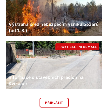
Výstraha před nebezpečím vzniku požárů
(od 1. 8.)
PRAKTICKÉ INFORMACE
Informace o stavebních pracích na
Kvíkalce
PŘIHLÁSIT