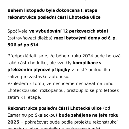
Během listopadu byla dokončena I. etapa
rekonstrukce poslední části Lhotecké ulice
.
Spočívala
ve vybudování 12 parkovacích stání
(zatravňovací dlažba)
mezi bytovými domy od č. p.
506 až po 514.
Předpokládali jsme, že během roku 2024 bude hotová
také část chodníku, ale vznikly
komplikace s
přeložením plynové přípojky
v místě budoucího
zálivu pro zastávku autobusu.
Vzhledem k tomu, že nechceme nechávat na zimu
Lhoteckou ulici rozkopanou, přistoupilo se pro letošek
zatím k I. etapě.
Rekonstrukce poslední části Lhotecké ulice
(od
Esmarinu po Skaleckou)
bude zahájena na jaře roku
2025
– pokračovat bude podle projektu rekonstrukcí
povrchu silnice, chodníku a parkovacích míst.