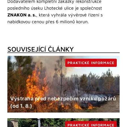
Dodavatelem kompletní zakázky rekonstrukce
posledního úseku Lhotecké ulice je společnost
ZNAKON a. s.
, která vyhrála vývěrové řízení s
nabídkovou cenou přes 6 milionů korun.
SOUVISEJÍCÍ ČLÁNKY
PRAKTICKÉ INFORMACE
Výstraha před nebezpečím vzniku požárů
(od 1. 8.)
PRAKTICKÉ INFORMACE