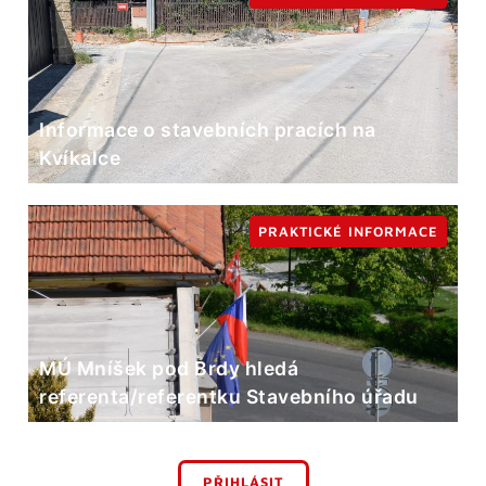
Informace o stavebních pracích na
Kvíkalce
PRAKTICKÉ INFORMACE
MÚ Mníšek pod Brdy hledá
referenta/referentku Stavebního úřadu
PŘIHLÁSIT