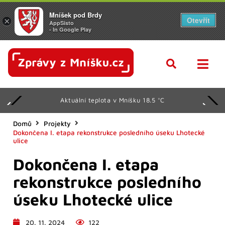
Mníšek pod Brdy
Otevřít
×
AppSisto
- In Google Play
Aktuální teplota v Mníšku 18.5 °C
Domů
Projekty
Dokončena I. etapa rekonstrukce posledního úseku Lhotecké
ulice
Dokončena I. etapa
rekonstrukce posledního
úseku Lhotecké ulice
20. 11. 2024
122