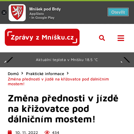
Mníšek pod Brdy
Otevřít
×
AppSisto
- In Google Play
Aktuální teplota v Mníšku 18.5 °C
Domů
Praktické informace
Změna přednosti v jízdě na křižovatce pod dálničním
mostem!
Změna přednosti v jízdě
na křižovatce pod
dálničním mostem!
10. 11. 2022
434