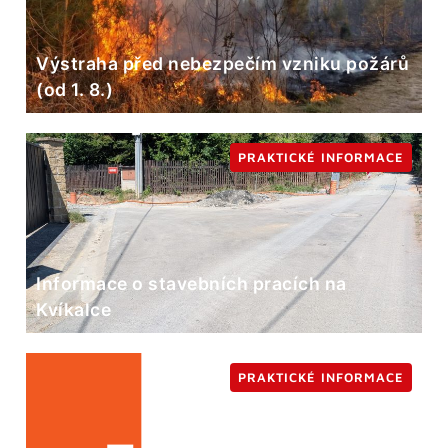
Výstraha před nebezpečím vzniku požárů
(od 1. 8.)
PRAKTICKÉ INFORMACE
Informace o stavebních pracích na
Kvíkalce
PRAKTICKÉ INFORMACE