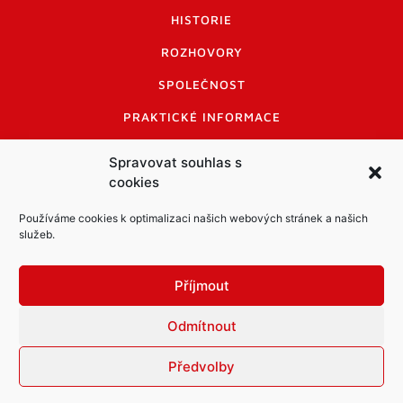
HISTORIE
ROZHOVORY
SPOLEČNOST
PRAKTICKÉ INFORMACE
CENÍK INZERCE
Spravovat souhlas s
cookies
INFORMACE A KODEX DISKUTUJÍCÍCH
LOGO A LOGO MANUÁL
Používáme cookies k optimalizaci našich webových stránek a našich
služeb.
Příjmout
Odmítnout
Informace o zpracování osobních údajů
PDF archiv Zpravodajů
Cookies
Předvolby
© Město Mníšek pod Brdy