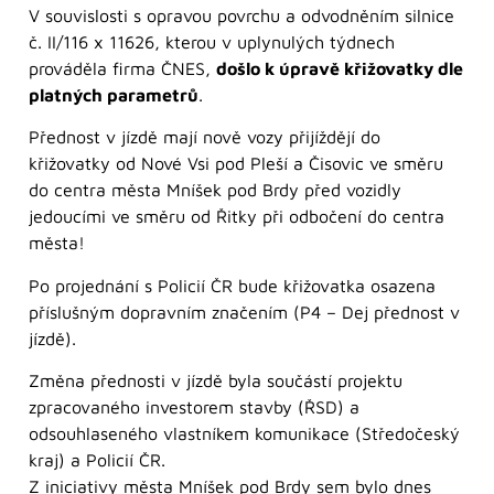
V souvislosti s opravou povrchu a odvodněním silnice
č. II/116 x 11626, kterou v uplynulých týdnech
prováděla firma ČNES,
došlo k úpravě křižovatky dle
platných parametrů
.
Přednost v jízdě mají nově vozy přijíždějí do
křižovatky od Nové Vsi pod Pleší a Čisovic ve směru
do centra města Mníšek pod Brdy před vozidly
jedoucími ve směru od Řitky při odbočení do centra
města!
Po projednání s Policií ČR bude křižovatka osazena
příslušným dopravním značením (P4 – Dej přednost v
jízdě).
Změna přednosti v jízdě byla součástí projektu
zpracovaného investorem stavby (ŘSD) a
odsouhlaseného vlastníkem komunikace (Středočeský
kraj) a Policií ČR.
Z iniciativy města Mníšek pod Brdy sem bylo dnes