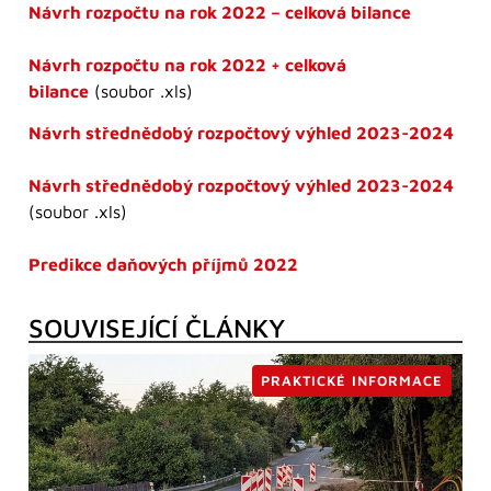
Návrh rozpočtu na rok 2022 – celková bilance
Návrh rozpočtu na rok 2022 + celková
bilance
(soubor .xls)
Návrh
střednědobý rozpočtový výhled 2023-2024
Návrh střednědobý rozpočtový výhled 2023-2024
(soubor .xls)
Predikce daňových příjmů 2022
SOUVISEJÍCÍ ČLÁNKY
PRAKTICKÉ INFORMACE