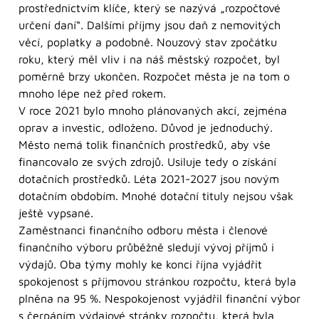
prostřednictvím klíče, který se nazývá „rozpočtové
určení daní“. Dalšími příjmy jsou daň z nemovitých
věcí, poplatky a podobně. Nouzový stav zpočátku
roku, který měl vliv i na náš městský rozpočet, byl
poměrně brzy ukončen. Rozpočet města je na tom o
mnoho lépe než před rokem.
V roce 2021 bylo mnoho plánovaných akcí, zejména
oprav a investic, odloženo. Důvod je jednoduchý.
Město nemá tolik finančních prostředků, aby vše
financovalo ze svých zdrojů. Usiluje tedy o získání
dotačních prostředků. Léta 2021-2027 jsou novým
dotačním obdobím. Mnohé dotační tituly nejsou však
ještě vypsané.
Zaměstnanci finančního odboru města i členové
finančního výboru průběžně sledují vývoj příjmů i
výdajů. Oba týmy mohly ke konci října vyjádřit
spokojenost s příjmovou stránkou rozpočtu, která byla
plněna na 95 %. Nespokojenost vyjádřil finanční výbor
s čerpáním výdajové stránky rozpočtu, která byla