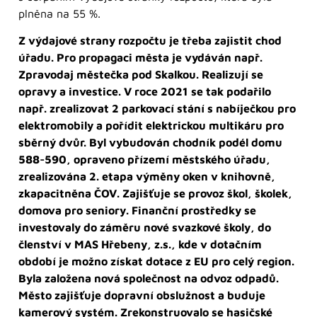
plněna na 55 %.
Z výdajové strany rozpočtu je třeba zajistit chod
úřadu. Pro propagaci města je vydáván např.
Zpravodaj městečka pod Skalkou. Realizují se
opravy a investice. V roce 2021 se tak podařilo
např. zrealizovat 2 parkovací stání s nabíječkou pro
elektromobily a pořídit elektrickou multikáru pro
sběrný dvůr. Byl vybudován chodník podél domu
588-590, opraveno přízemí městského úřadu,
zrealizována 2. etapa výměny oken v knihovně,
zkapacitněna ČOV. Zajišťuje se provoz škol, školek,
domova pro seniory. Finanční prostředky se
investovaly do záměru nové svazkové školy, do
členství v MAS Hřebeny, z.s., kde v dotačním
období je možno získat dotace z EU pro celý region.
Byla založena nová společnost na odvoz odpadů.
Město zajišťuje dopravní obslužnost a buduje
kamerový systém. Zrekonstruovalo se hasičské