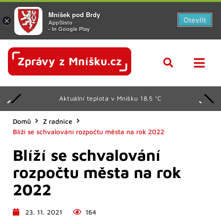
Mníšek pod Brdy
Otevřít
×
AppSisto
- In Google Play
Aktuální teplota v Mníšku 18.5 °C
Domů
Z radnice
Blíží se schvalování rozpočtu města na rok 2022
Blíží se schvalování
rozpočtu města na rok
2022
23. 11. 2021
164