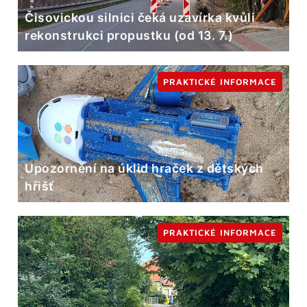
Čisovickou silnici čeká uzavírka kvůli
rekonstrukci propustku (od 13. 7.)
PRAKTICKÉ INFORMACE
Upozornění na úklid hraček z dětských
hřišť
PRAKTICKÉ INFORMACE