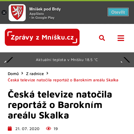
Mníšek pod Brdy
Otevřít
×
AppSisto
- In Google Play
Aktuální teplota v Mníšku 18.5 °C
Domů
Z radnice
Česká televize natočila reportáž o Barokním areálu Skalka
Česká televize natočila
reportáž o Barokním
areálu Skalka
21. 07. 2020
19