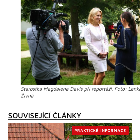
Starostka Magdalena Davis při reportáži. Foto: Lenk
Živná
SOUVISEJÍCÍ ČLÁNKY
PRAKTICKÉ INFORMACE