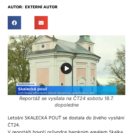
AUTOR:
EXTERNÍ AUTOR
Reportáž se vysílala na ČT24 sobotu 18.7.
dopoledne
Letošní SKALECKÁ POUŤ se dostala do živého vysílání
ČT24.
V reportáži hovoří průvodce barokním areálem Skalka