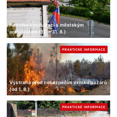
Nabídka konzultací s městským
architektem (17. a 31. 8.)
PRAKTICKÉ INFORMACE
Výstraha před nebezpečím vzniku požárů
(od 1. 8.)
PRAKTICKÉ INFORMACE