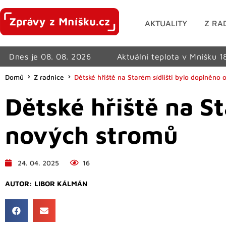
AKTUALITY
Z RA
Dnes je 08. 08. 2026
Aktuální teplota v Mníšku 1
Domů
Z radnice
Dětské hřiště na Starém sídlišti bylo doplněno
Dětské hřiště na St
nových stromů
24. 04. 2025
16
AUTOR:
LIBOR KÁLMÁN