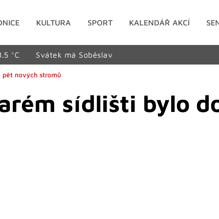
DNICE
KULTURA
SPORT
KALENDÁŘ AKCÍ
SE
8.5 °C
Svátek má Soběslav
 o pět nových stromů
arém sídlišti bylo d