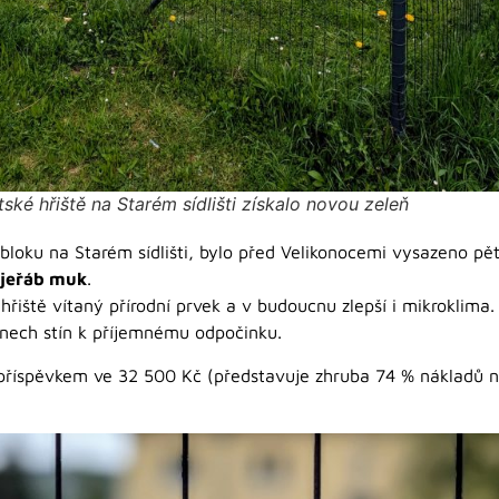
ské hřiště na Starém sídlišti získalo novou zeleň
robloku na Starém sídlišti, bylo před Velikonocemi vysazeno p
jeřáb muk
.
řiště vítaný přírodní prvek a v budoucnu zlepší i mikroklima.
dnech stín k příjemnému odpočinku.
říspěvkem ve 32 500 Kč (představuje zhruba 74 % nákladů na