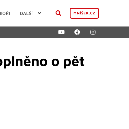
NIOŘI
DALŠÍ
MNÍŠEK.CZ
oplněno o pět