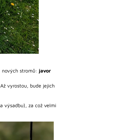
ět nových stromů:
javor
 Až vyrostou, bude jejich
 výsadbu), za což velmi