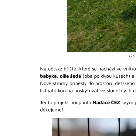
Dět
Na dětské hřiště, které se nachází ve vnit
babyka, olše šedá
(oba po dvou kusech) a
Nové stromy přinesly do prostoru dětského h
listnatá koruna poskytovat ve slunečných 
Tento projekt podpořila
Nadace ČEZ
svým p
děkujeme!