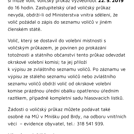
si může volič voličský průkaz vyzvednout
22. 5. 2019
do 16 hodin. Zastupitelský úřad voličský průkaz
nevydá, obdrží-li od Ministerstva vnitra sdělení, že
volič požádal o zápis do seznamu voličů v jiném
členském státě.
Volič, který se dostavil do volební místnosti s
voličským průkazem, je povinen po prokázání
totožnosti a státního občanství tento průkaz odevzdat
okrskové volební komisi; ta jej přiloží
k výpisu ze zvláštního seznamu voličů. Po záznamu ve
výpisu ze stálého seznamu voličů nebo zvláštního
seznamu voličů obdrží volič od okrskové volební
komise prázdnou úřední obálku opatřenou úředním
razítkem, případně kompletní sadu hlasovacích lístků.
Žádosti o voličský průkaz můžete podávat také
osobně na MÚ v Mníšku pod Brdy, na odboru vnitřních
věcí – evidence obyvatel, tel.: 318 541 939.