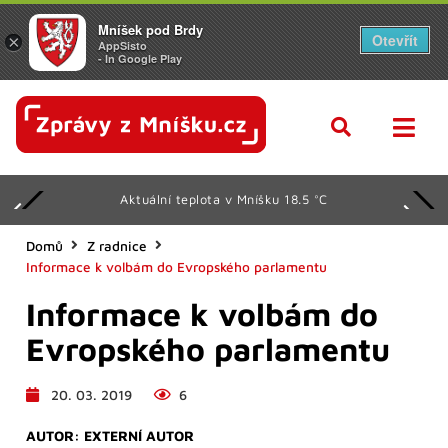
Mníšek pod Brdy
Otevřít
×
AppSisto
- In Google Play
Aktuální teplota v Mníšku 18.5 °C
Domů
Z radnice
Informace k volbám do Evropského parlamentu
Informace k volbám do
Evropského parlamentu
20. 03. 2019
6
AUTOR:
EXTERNÍ AUTOR