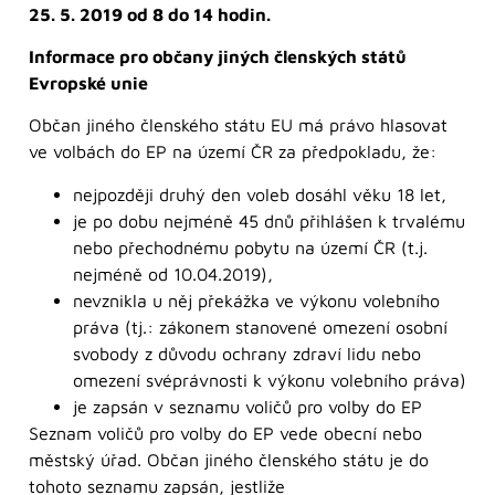
25. 5. 2019 od 8 do 14 hodin.
Informace pro občany jiných členských států
Evropské unie
Občan jiného členského státu EU má právo hlasovat
ve volbách do EP na území ČR za předpokladu, že:
nejpozději druhý den voleb dosáhl věku 18 let,
je po dobu nejméně 45 dnů přihlášen k trvalému
nebo přechodnému pobytu na území ČR (t.j.
nejméně od 10.04.2019),
nevznikla u něj překážka ve výkonu volebního
práva (tj.: zákonem stanovené omezení osobní
svobody z důvodu ochrany zdraví lidu nebo
omezení svéprávnosti k výkonu volebního práva)
je zapsán v seznamu voličů pro volby do EP
Seznam voličů pro volby do EP vede obecní nebo
městský úřad. Občan jiného členského státu je do
tohoto seznamu zapsán, jestliže