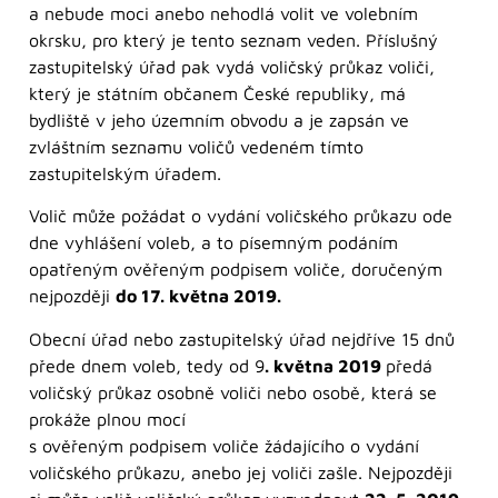
a nebude moci anebo nehodlá volit ve volebním
okrsku, pro který je tento seznam veden. Příslušný
zastupitelský úřad pak vydá voličský průkaz voliči,
který je státním občanem České republiky, má
bydliště v jeho územním obvodu a je zapsán ve
zvláštním seznamu voličů vedeném tímto
zastupitelským úřadem.
Volič může požádat o vydání voličského průkazu ode
dne vyhlášení voleb, a to písemným podáním
opatřeným ověřeným podpisem voliče, doručeným
nejpozději
do 17. května 2019.
Obecní úřad nebo zastupitelský úřad nejdříve 15 dnů
přede dnem voleb, tedy od 9
. května 2019
předá
voličský průkaz osobně voliči nebo osobě, která se
prokáže plnou mocí
s ověřeným podpisem voliče žádajícího o vydání
voličského průkazu, anebo jej voliči zašle. Nejpozději