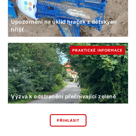
Upozornění na úklid hraček z dětských
hřišť
PRAKTICKÉ INFORMACE
Výzva k odstranění přečnívající zeleně
PŘIHLÁSIT