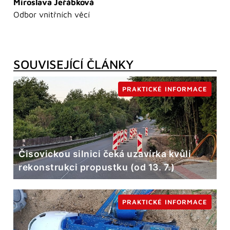
Miroslava Jeřábková
Odbor vnitřních věcí
SOUVISEJÍCÍ ČLÁNKY
PRAKTICKÉ INFORMACE
Čisovickou silnici čeká uzavírka kvůli
rekonstrukci propustku (od 13. 7.)
PRAKTICKÉ INFORMACE