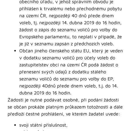
obecního úřadu, v jehož správním obvodu je
přihlášen k trvalému nebo přechodnému pobytu
na území ČR, nejpozději 40 dnů přede dnem
voleb, tj. nejpozději 14. dubna 2019 do 16 hodin,
žádost o zápis do seznamu voličů pro volby do
Evropského parlamentu, to neplatí v případě, že
je již v seznamu zapsán z předchozích voleb.
Občan jiného členského státu EU, který je veden
v dodatku seznamu voličů pro účely voleb do
zastupitelstev obcí na území ČR podá žádost o
přenesení svých údajů z dodatku stálého
seznamu voličů do seznamu pro volby do EP,
nejpozději 40dnů přede dnem voleb, t.j. do 14.
dubna 2019 do 16 hodin.
Žádosti je nutné podávat osobně, při podání žádosti
se občan prokáže platným průkazem totožnosti a dále
předloží čestné prohlášení, ve kterém žadatel uvede:
svoji státní příslušnost,