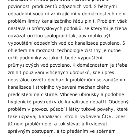
povinnosti producentů odpadních vod. S běžnými
odpadními vodami vznikajícími v domácnostech není
problém limity kanalizačního řádu plnit. Problém však
nastává u průmyslových podniků, se kterými je třeba
navázat určitou spolupráci tak, aby mohlo být
vypouštění odpadních vod do kanalizace povoleno. S
ohledem na možnosti technologie čistírny je nutné
určit podmínky za jakých bude vypouštění
průmyslových vod povoleno. K domácnostem je třeba
zmínit používání vlhčených ubrousků, kde i přes
neustálou osvětu dochází k problémům se zanášením
kanalizace i strojního vybavení mechanického
předčištění na čistírně. Vlhčené ubrousky a podobné
hygienické prostředky do kanalizace nepatří. Obdobný
problém v provozu působí i látky tukové povahy, které
také ucpávají kanalizaci i strojní vybavení ČOV. Dnes
již není problém olej a tuk slévat a likvidovat
správným postupem, a to předáním ve sběrném