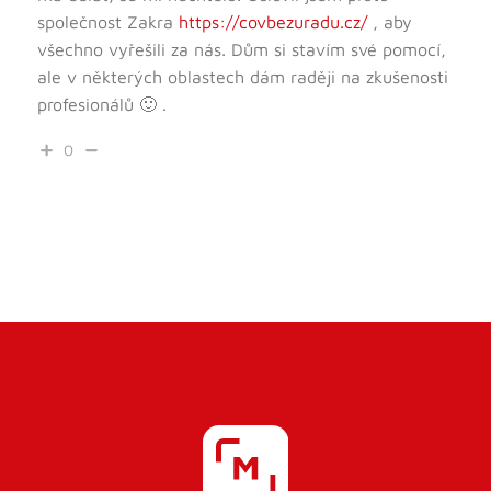
společnost Zakra
https://covbezuradu.cz/
, aby
všechno vyřešili za nás. Dům si stavím své pomocí,
ale v některých oblastech dám raději na zkušenosti
profesionálů 🙂 .
0