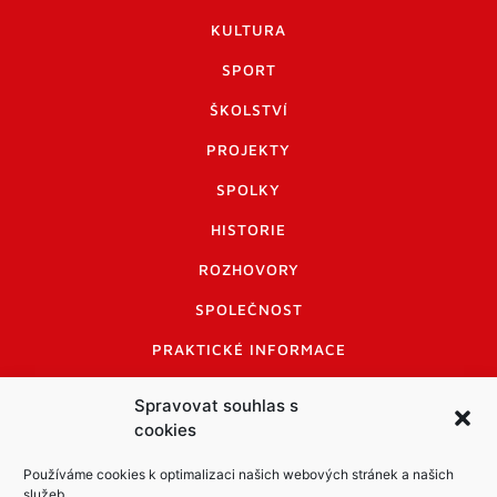
KULTURA
SPORT
ŠKOLSTVÍ
PROJEKTY
SPOLKY
HISTORIE
ROZHOVORY
SPOLEČNOST
PRAKTICKÉ INFORMACE
CENÍK INZERCE
Spravovat souhlas s
cookies
INFORMACE A KODEX DISKUTUJÍCÍCH
LOGO A LOGO MANUÁL
Používáme cookies k optimalizaci našich webových stránek a našich
služeb.