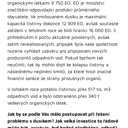
organickými látkami 9 750 EO. EO je množství
znečištění odpovídající produkci průměrného
obyvatele. Ve zmiňovaném dusíku je maximální
kapacita čistírny dokonce 12 909 EO, avšak současné
zatížení v letošním roce se blíží hranici 16 000 EO. S
přihlédnutím k počtu aktuálně povolených, avšak
zatím nerealizovaných, přípojek byla naše společnost
nucena vyhlásit uzávěru pro připojování nových
producentů odpadních vod. Pokud bychom tak
neučinili, tak by mohlo dojít ke kolapsu čistírny a
následnému neplnění limitů, za které hrozí značné
finanční sankce ze strany příslušných orgánů.
V loňském roce proteklo čistírnou přes 517 tis. m3
odpadních vod a bylo odstraněno přes 340 t
veškerých organických látek.
Jak by se podle Vás mělo postupovat při řešení
problému s dusíkem? Jak velká investice to řádově
může být, existuje, byť hodně předběžný, odhad?