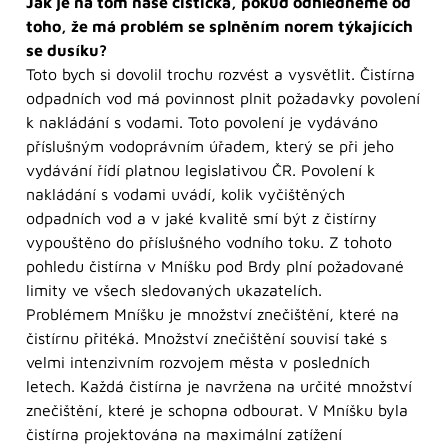
Jak je na tom naše čistička, pokud odhlédneme od
toho, že má problém se splněním norem týkajících
se dusíku?
Toto bych si dovolil trochu rozvést a vysvětlit. Čistírna
odpadních vod má povinnost plnit požadavky povolení
k nakládání s vodami. Toto povolení je vydáváno
příslušným vodoprávním úřadem, který se při jeho
vydávání řídí platnou legislativou ČR. Povolení k
nakládání s vodami uvádí, kolik vyčištěných
odpadních vod a v jaké kvalitě smí být z čistírny
vypouštěno do příslušného vodního toku. Z tohoto
pohledu čistírna v Mníšku pod Brdy plní požadované
limity ve všech sledovaných ukazatelích.
Problémem Mníšku je množství znečištění, které na
čistírnu přitéká. Množství znečištění souvisí také s
velmi intenzivním rozvojem města v posledních
letech. Každá čistírna je navržena na určité množství
znečištění, které je schopna odbourat. V Mníšku byla
čistírna projektována na maximální zatížení