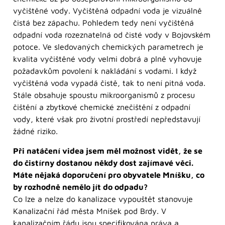
vyčištěné vody. Vyčištěná odpadní voda je vizuálně
čistá bez zápachu. Pohledem tedy není vyčištěná
odpadní voda rozeznatelná od čisté vody v Bojovském
potoce. Ve sledovaných chemických parametrech je
kvalita vyčištěné vody velmi dobrá a plně vyhovuje
požadavkům povolení k nakládání s vodami. I když
vyčištěná voda vypadá čistě, tak to není pitná voda.
Stále obsahuje spoustu mikroorganismů z procesu
čištění a zbytkové chemické znečištění z odpadní
vody, které však pro životní prostředí nepředstavují
žádné riziko.
Při natáčení videa jsem měl možnost vidět, že se
do čistírny dostanou někdy dost zajímavé věci.
Máte nějaká doporučení pro obyvatele Mníšku, co
by rozhodně nemělo jít do odpadu?
Co lze a nelze do kanalizace vypouštět stanovuje
Kanalizační řád města Mníšek pod Brdy. V
kanalizačním řádu jsou specifikována práva a