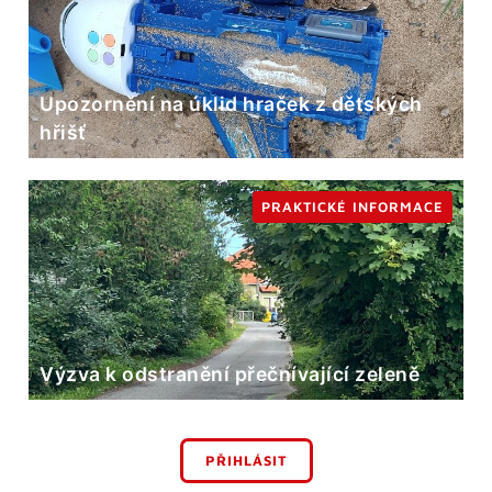
Upozornění na úklid hraček z dětských
hřišť
PRAKTICKÉ INFORMACE
Výzva k odstranění přečnívající zeleně
PŘIHLÁSIT