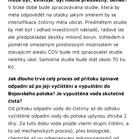
V brzké době bude zpracovávána studie, která by
měla odpovědět na otázky jakým směrem by se
intenzifikace čistírny měla ubírat. Předmětem studie
by měl být i odhad investičních nákladů, řádově lze
ale předpokládat desítky milionů korun. Vzhledem k
poměrně omezeným prostorovým možnostem ve
stávajícím areálu ČOV bude mít zpracovatel studie
nelehký úkol. Samotná studie bude stát okolo 70 tis.
Kč.
Jak dlouho trvá celý proces od přítoku špinavé
odpadní až po její vyčištění a vypuštění do
Bojovského potoka? Je vypuštěná voda skutečně
čistá?
Od přítoku odpadní vody do čistírny až do odtoku
vyčištěné odpadní vody do potoka uplynou zhruba 2
dny. Za tuto dobu voda projde všemi stupni čištění, a
to od mechanických procesů, přes biologické,
chemické až po odseparování mikroorganismů od