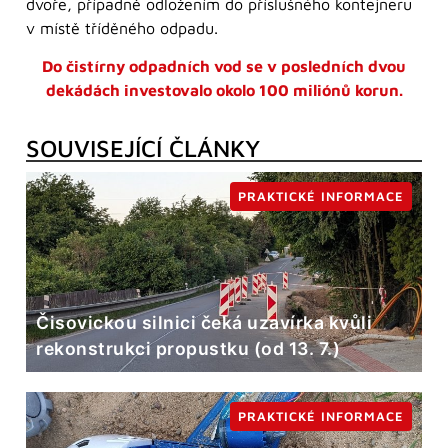
dvoře, případně odložením do příslušného kontejneru
v místě tříděného odpadu.
Do čistírny odpadních vod se v posledních dvou
dekádách investovalo okolo 100 miliónů korun.
SOUVISEJÍCÍ ČLÁNKY
PRAKTICKÉ INFORMACE
Čisovickou silnici čeká uzavírka kvůli
rekonstrukci propustku (od 13. 7.)
PRAKTICKÉ INFORMACE