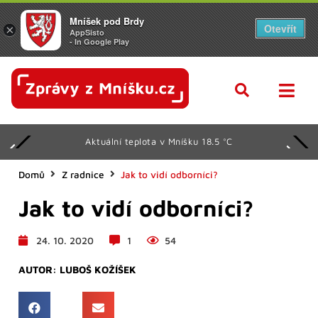
Mníšek pod Brdy
Otevřít
×
AppSisto
- In Google Play
Aktuální teplota v Mníšku 18.5 °C
Domů
Z radnice
Jak to vidí odborníci?
Jak to vidí odborníci?
24. 10. 2020
1
54
AUTOR:
LUBOŠ KOŽÍŠEK