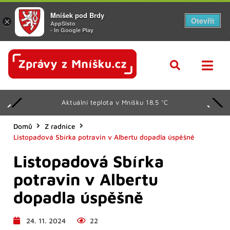
Mníšek pod Brdy
Otevřít
×
AppSisto
- In Google Play
Aktuální teplota v Mníšku 18.5 °C
Domů
Z radnice
Listopadová Sbírka potravin v Albertu dopadla úspěšně
Listopadová Sbírka
potravin v Albertu
dopadla úspěšně
24. 11. 2024
22