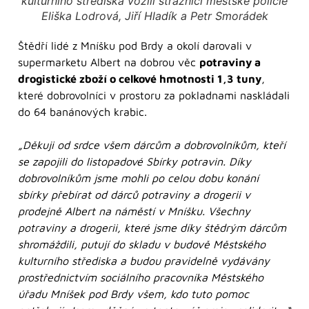
kulturního střediska vozili strážníci městské policie
Eliška Lodrová, Jiří Hladík a Petr Smorádek
Štědří lidé z Mníšku pod Brdy a okolí darovali v
supermarketu Albert na dobrou věc
potraviny a
drogistické zboží o celkové hmotnosti 1,3 tuny
,
které dobrovolníci v prostoru za pokladnami naskládali
do 64 banánových krabic.
„Děkuji od srdce všem dárcům a dobrovolníkům, kteří
se zapojili do listopadové Sbírky potravin. Díky
dobrovolníkům jsme mohli po celou dobu konání
sbírky přebírat od dárců potraviny a drogerii v
prodejně Albert na náměstí v Mníšku. Všechny
potraviny a drogerii, které jsme díky štědrým dárcům
shromáždili, putují do skladu v budově Městského
kulturního střediska a budou pravidelně vydávány
prostřednictvím sociálního pracovníka Městského
úřadu Mníšek pod Brdy všem, kdo tuto pomoc