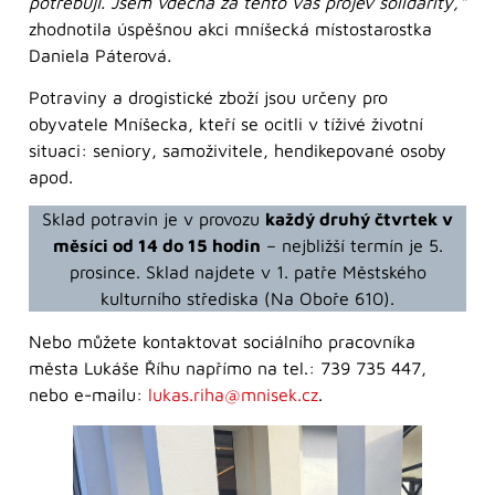
potřebují. Jsem vděčná za tento váš projev solidarity,“
zhodnotila úspěšnou akci mníšecká místostarostka
Daniela Páterová
.
Potraviny a drogistické zboží jsou určeny pro
obyvatele Mníšecka, kteří se ocitli v tíživé životní
situaci: seniory, samoživitele, hendikepované osoby
apod.
Sklad potravin je v provozu
každý druhý čtvrtek v
měsíci od 14 do 15 hodin
– nejbližší termín je 5.
prosince. Sklad najdete v 1. patře Městského
kulturního střediska (Na Oboře 610).
Nebo můžete kontaktovat sociálního pracovníka
města Lukáše Říhu napřímo na tel.: 739 735 447,
nebo e-mailu:
lukas.riha@mnisek.cz
.