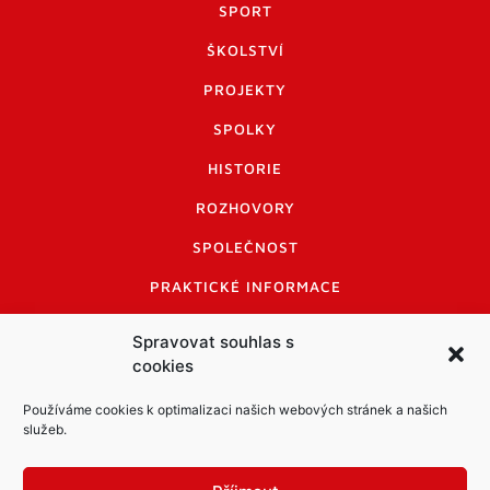
SPORT
ŠKOLSTVÍ
PROJEKTY
SPOLKY
HISTORIE
ROZHOVORY
SPOLEČNOST
PRAKTICKÉ INFORMACE
CENÍK INZERCE
Spravovat souhlas s
cookies
INFORMACE A KODEX DISKUTUJÍCÍCH
LOGO A LOGO MANUÁL
Používáme cookies k optimalizaci našich webových stránek a našich
služeb.