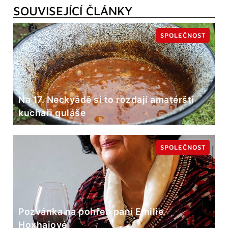
SOUVISEJÍCÍ ČLÁNKY
SPOLEČNOST
Na 17. Neckyádě si to rozdají amatérští
kuchaři guláše
SPOLEČNOST
Pozvánka na pohřeb paní Emilie
Hoxhajové