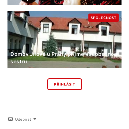
SPOLEČNOST
Domov Jílové u Prahy přijme Všeobecnou
sestru
PŘIHLÁSIT
Odebírat