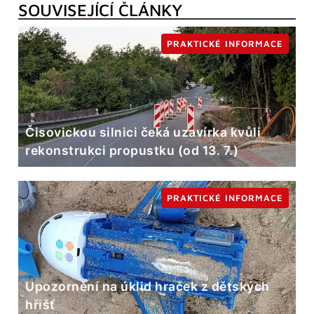
SOUVISEJÍCÍ ČLÁNKY
PRAKTICKÉ INFORMACE
Čisovickou silnici čeká uzavírka kvůli
rekonstrukci propustku (od 13. 7.)
PRAKTICKÉ INFORMACE
Upozornění na úklid hraček z dětských
hřišť