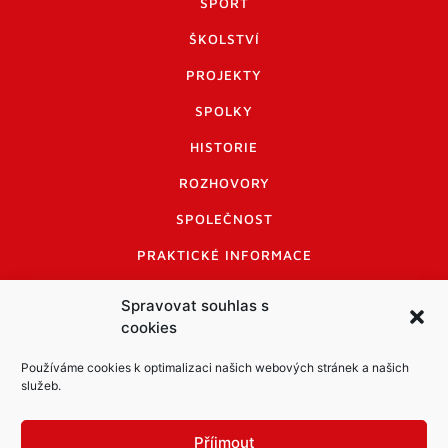
SPORT
ŠKOLSTVÍ
PROJEKTY
SPOLKY
HISTORIE
ROZHOVORY
SPOLEČNOST
PRAKTICKÉ INFORMACE
CENÍK INZERCE
Spravovat souhlas s
cookies
INFORMACE A KODEX DISKUTUJÍCÍCH
LOGO A LOGO MANUÁL
Používáme cookies k optimalizaci našich webových stránek a našich
služeb.
Příjmout