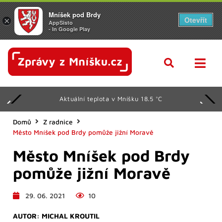
Mníšek pod Brdy
Otevřít
×
AppSisto
- In Google Play
Aktuální teplota v Mníšku 18.5 °C
Domů
Z radnice
Město Mníšek pod Brdy pomůže jižní Moravě
Město Mníšek pod Brdy
pomůže jižní Moravě
29. 06. 2021
10
AUTOR:
MICHAL KROUTIL