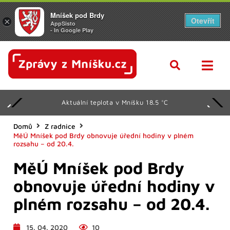
Mníšek pod Brdy
Otevřít
×
AppSisto
- In Google Play
Aktuální teplota v Mníšku 18.5 °C
Domů
Z radnice
MěÚ Mníšek pod Brdy obnovuje úřední hodiny v plném
rozsahu – od 20.4.
MěÚ Mníšek pod Brdy
obnovuje úřední hodiny v
plném rozsahu – od 20.4.
15. 04. 2020
10