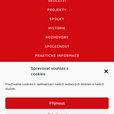
ŠKOLSTVÍ
PROJEKTY
SPOLKY
HISTORIE
ROZHOVORY
SPOLEČNOST
PRAKTICKÉ INFORMACE
CENÍK INZERCE
Spravovat souhlas s
cookies
INFORMACE A KODEX DISKUTUJÍCÍCH
LOGO A LOGO MANUÁL
Používáme cookies k optimalizaci našich webových stránek a našich
služeb.
Příjmout