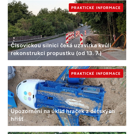
PRAKTICKÉ INFORMACE
Čisovickou silnici čeká uzavírka kvůli
rekonstrukci propustku (od 13. 7.)
PRAKTICKÉ INFORMACE
Upozornění na úklid hraček z dětských
hřišť