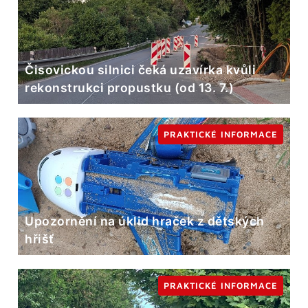
Čisovickou silnici čeká uzavírka kvůli
rekonstrukci propustku (od 13. 7.)
PRAKTICKÉ INFORMACE
Upozornění na úklid hraček z dětských
hřišť
PRAKTICKÉ INFORMACE