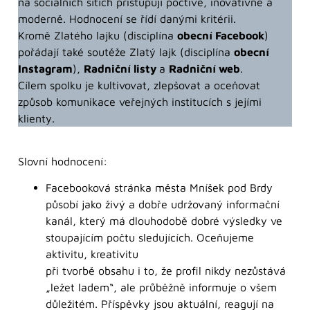
na sociálních sítích přistupují poctivě, inovativně a
moderně. Hodnocení se řídí danými kritérii.
Kromě Zlatého lajku (disciplína
obecní Facebook
)
pořádají také soutěže Zlatý lajk (disciplína
obecní
Instagram
),
Radniční listy
a
Radniční web
.
Cílem spolku je kultivovat, zlepšovat a oceňovat
způsob komunikace veřejných institucích s jejími
klienty.
Slovní hodnocení:
Facebooková stránka města Mníšek pod Brdy
působí jako živý a dobře udržovaný informační
kanál, který má dlouhodobě dobré výsledky ve
stoupajícím počtu sledujících. Oceňujeme
aktivitu, kreativitu
při tvorbě obsahu i to, že profil nikdy nezůstává
„ležet ladem“, ale průběžně informuje o všem
důležitém. Příspěvky jsou aktuální, reagují na