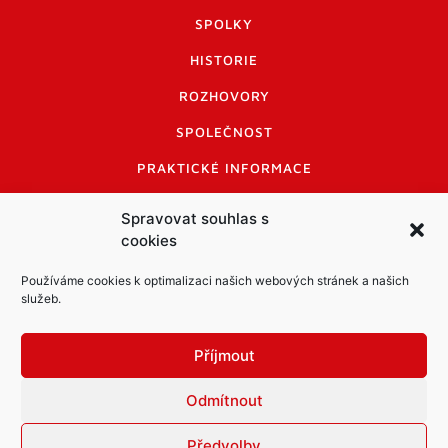
SPOLKY
HISTORIE
ROZHOVORY
SPOLEČNOST
PRAKTICKÉ INFORMACE
CENÍK INZERCE
Spravovat souhlas s
cookies
INFORMACE A KODEX DISKUTUJÍCÍCH
LOGO A LOGO MANUÁL
Používáme cookies k optimalizaci našich webových stránek a našich
služeb.
Příjmout
Odmítnout
Informace o zpracování osobních údajů
PDF archiv Zpravodajů
Cookies
Předvolby