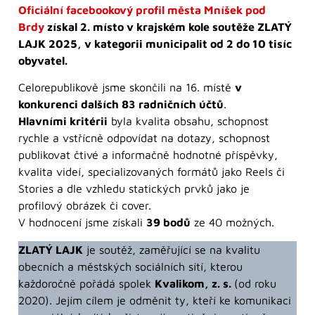
Oficiální facebookový profil města Mníšek pod
Brdy
získal 2. místo v krajském kole soutěže ZLATÝ
LAJK 2025, v kategorii municipalit od 2 do 10 tisíc
obyvatel.
Celorepublikově jsme skončili na 16. místě
v
konkurenci dalších 83 radničních účtů
.
Hlavními kritérii
byla kvalita obsahu, schopnost
rychle a vstřícně odpovídat na dotazy, schopnost
publikovat čtivé a informačně hodnotné příspěvky,
kvalita videí, specializovaných formátů jako Reels či
Stories a dle vzhledu statických prvků jako je
profilový obrázek či cover.
V hodnocení jsme získali
39 bodů
ze 40 možných.
ZLATÝ LAJK
je soutěž, zaměřující se na kvalitu
obecních a městských sociálních sítí, kterou
každoročně pořádá spolek
Kvalikom, z. s.
(od roku
2020). Jejím cílem je odměnit ty, kteří ke komunikaci