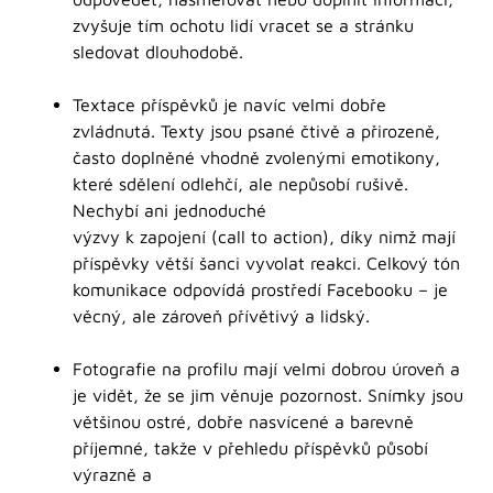
zvyšuje tím ochotu lidí vracet se a stránku
sledovat dlouhodobě.
Textace příspěvků je navíc velmi dobře
zvládnutá. Texty jsou psané čtivě a přirozeně,
často doplněné vhodně zvolenými emotikony,
které sdělení odlehčí, ale nepůsobí rušivě.
Nechybí ani jednoduché
výzvy k zapojení (call to action), díky nimž mají
příspěvky větší šanci vyvolat reakci. Celkový tón
komunikace odpovídá prostředí Facebooku – je
věcný, ale zároveň přívětivý a lidský.
Fotografie na profilu mají velmi dobrou úroveň a
je vidět, že se jim věnuje pozornost. Snímky jsou
většinou ostré, dobře nasvícené a barevně
příjemné, takže v přehledu příspěvků působí
výrazně a