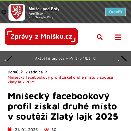
Mníšek pod Brdy
Otevřít
×
AppSisto
- In Google Play
Aktuální teplota v Mníšku 18.5 °C
Domů
Z radnice
Mníšecký facebookový profil získal druhé místo v soutěži
Zlatý lajk 2025
Mníšecký facebookový
profil získal druhé místo
v soutěži Zlatý lajk 2025
21. 01. 2026
30