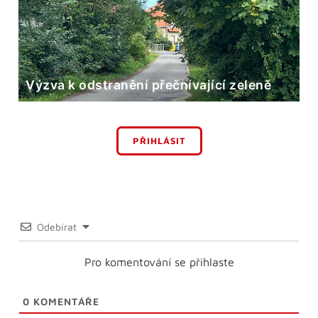
Výzva k odstranění přečnívající zeleně
PŘIHLÁSIT
Odebírat
Pro komentování se přihlaste
0
KOMENTÁŘE