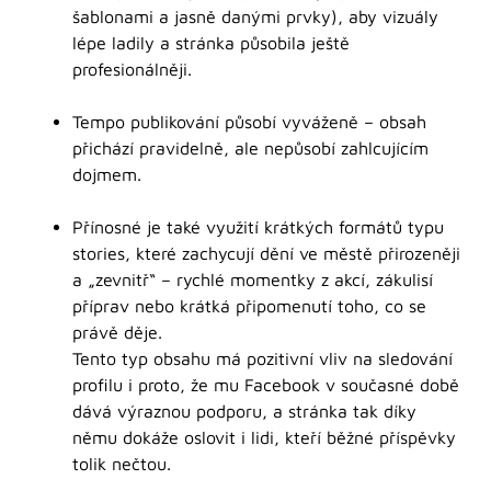
šablonami a jasně danými prvky), aby vizuály
lépe ladily a stránka působila ještě
profesionálněji.
Tempo publikování působí vyváženě – obsah
přichází pravidelně, ale nepůsobí zahlcujícím
dojmem.
Přínosné je také využití krátkých formátů typu
stories, které zachycují dění ve městě přirozeněji
a „zevnitř“ – rychlé momentky z akcí, zákulisí
příprav nebo krátká připomenutí toho, co se
právě děje.
Tento typ obsahu má pozitivní vliv na sledování
profilu i proto, že mu Facebook v současné době
dává výraznou podporu, a stránka tak díky
němu dokáže oslovit i lidi, kteří běžné příspěvky
tolik nečtou.