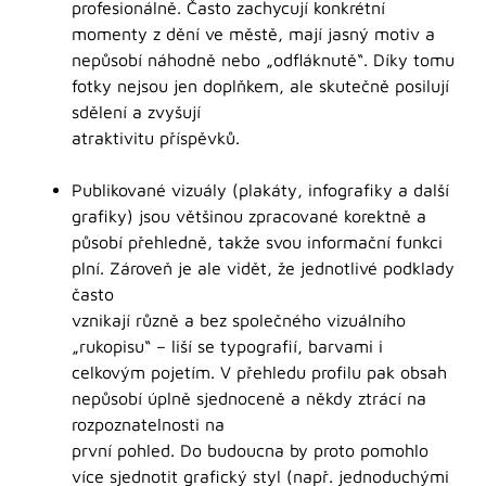
profesionálně. Často zachycují konkrétní
momenty z dění ve městě, mají jasný motiv a
nepůsobí náhodně nebo „odfláknutě“. Díky tomu
fotky nejsou jen doplňkem, ale skutečně posilují
sdělení a zvyšují
atraktivitu příspěvků.
Publikované vizuály (plakáty, infografiky a další
grafiky) jsou většinou zpracované korektně a
působí přehledně, takže svou informační funkci
plní. Zároveň je ale vidět, že jednotlivé podklady
často
vznikají různě a bez společného vizuálního
„rukopisu“ – liší se typografií, barvami i
celkovým pojetím. V přehledu profilu pak obsah
nepůsobí úplně sjednoceně a někdy ztrácí na
rozpoznatelnosti na
první pohled. Do budoucna by proto pomohlo
více sjednotit grafický styl (např. jednoduchými