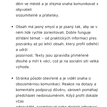
dění ve městě a je zřejmá snaha komunikovat s
obyvateli
srozumitelně a přátelsky.
Obsah má jasný smysl a je psaný tak, aby se v
něm lidé rychle zorientovali. Dobře funguje
střídání témat – od praktických informací přes
pozvánky až po lehčí obsah, který profil odlehčí
a udrží
pozornost. Texty jsou zpravidla přiměřeně
dlouhé a míří k věci, což je na sociální síti velká
výhoda.
Stránka působí otevřeně a je vidět snaha o
obousměrnou komunikaci. Reakce na dotazy a
komentáře podporují důvěru, zároveň pomáhají
předcházet nedorozuměním. Když profil dokáže
včas
odpovědět, nasměrovat nebo doplnit informaci,