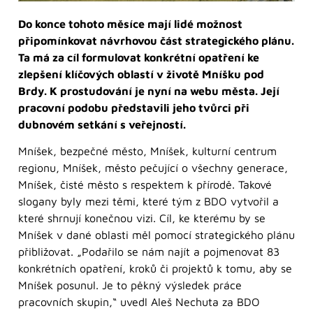
Do konce tohoto měsíce mají lidé možnost
připomínkovat návrhovou část strategického plánu.
Ta má za cíl formulovat konkrétní opatření ke
zlepšení klíčových oblastí v životě Mníšku pod
Brdy. K prostudování je nyní na webu města. Její
pracovní podobu představili jeho tvůrci při
dubnovém setkání s veřejností.
Mníšek, bezpečné město, Mníšek, kulturní centrum
regionu, Mníšek, město pečující o všechny generace,
Mníšek, čisté město s respektem k přírodě. Takové
slogany byly mezi těmi, které tým z BDO vytvořil a
které shrnují konečnou vizi. Cíl, ke kterému by se
Mníšek v dané oblasti měl pomocí strategického plánu
přibližovat. „Podařilo se nám najít a pojmenovat 83
konkrétních opatření, kroků či projektů k tomu, aby se
Mníšek posunul. Je to pěkný výsledek práce
pracovních skupin,“ uvedl Aleš Nechuta za BDO