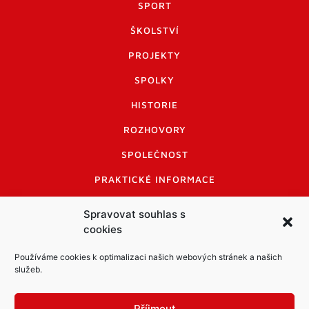
SPORT
ŠKOLSTVÍ
PROJEKTY
SPOLKY
HISTORIE
ROZHOVORY
SPOLEČNOST
PRAKTICKÉ INFORMACE
CENÍK INZERCE
Spravovat souhlas s
cookies
INFORMACE A KODEX DISKUTUJÍCÍCH
LOGO A LOGO MANUÁL
Používáme cookies k optimalizaci našich webových stránek a našich
služeb.
Příjmout