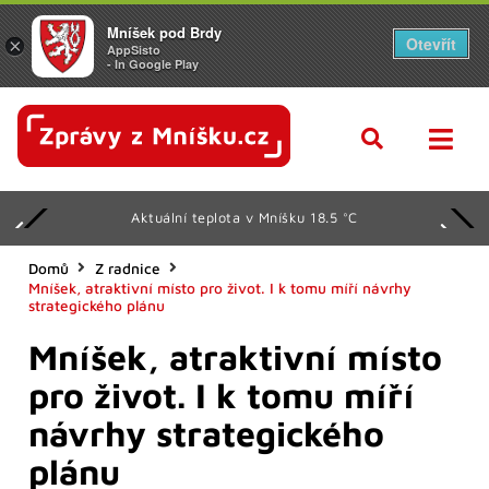
Mníšek pod Brdy
Otevřít
×
AppSisto
- In Google Play
Aktuální teplota v Mníšku 18.5 °C
Domů
Z radnice
Mníšek, atraktivní místo pro život. I k tomu míří návrhy
strategického plánu
Mníšek, atraktivní místo
pro život. I k tomu míří
návrhy strategického
plánu