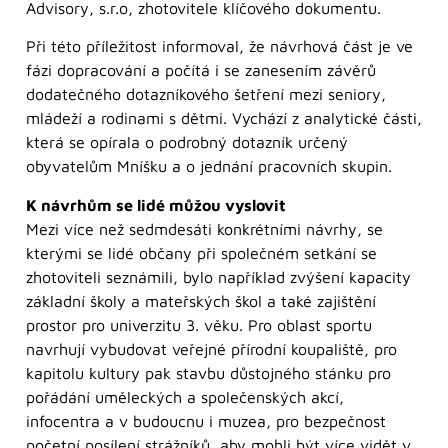
Advisory, s.r.o, zhotovitele klíčového dokumentu.
Při této příležitost informoval, že návrhová část je ve
fázi dopracování a počítá i se zanesením závěrů
dodatečného dotazníkového šetření mezi seniory,
mládeží a rodinami s dětmi. Vychází z analytické části,
která se opírala o podrobný dotazník určený
obyvatelům Mníšku a o jednání pracovních skupin.
K návrhům se lidé můžou vyslovit
Mezi více než sedmdesáti konkrétními návrhy, se
kterými se lidé občany při společném setkání se
zhotoviteli seznámili, bylo například zvýšení kapacity
základní školy a mateřských škol a také zajištění
prostor pro univerzitu 3. věku. Pro oblast sportu
navrhují vybudovat veřejné přírodní koupaliště, pro
kapitolu kultury pak stavbu důstojného stánku pro
pořádání uměleckých a společenských akcí,
infocentra a v budoucnu i muzea, pro bezpečnost
početní posílení strážníků, aby mohli být více vidět v