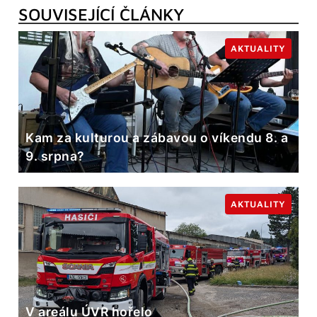
SOUVISEJÍCÍ ČLÁNKY
AKTUALITY
Kam za kulturou a zábavou o víkendu 8. a
9. srpna?
AKTUALITY
V areálu ÚVR hořelo