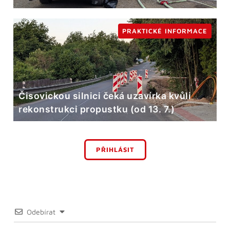
PRAKTICKÉ INFORMACE
Čisovickou silnici čeká uzavírka kvůli
rekonstrukci propustku (od 13. 7.)
PŘIHLÁSIT
Odebírat