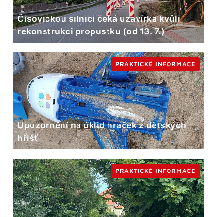
Čisovickou silnici čeká uzavírka kvůli
rekonstrukci propustku (od 13. 7.)
PRAKTICKÉ INFORMACE
Upozornění na úklid hraček z dětských
hřišť
PRAKTICKÉ INFORMACE