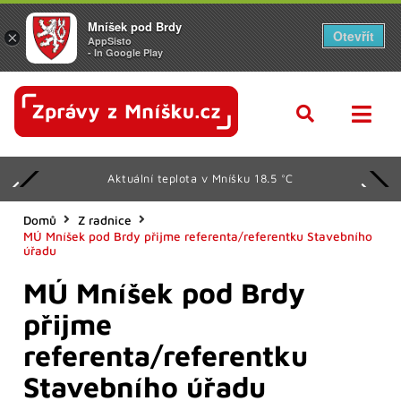
Mníšek pod Brdy
Otevřít
×
AppSisto
- In Google Play
Aktuální teplota v Mníšku 18.5 °C
Domů
Z radnice
MÚ Mníšek pod Brdy přijme referenta/referentku Stavebního
úřadu
MÚ Mníšek pod Brdy
přijme
referenta/referentku
Stavebního úřadu