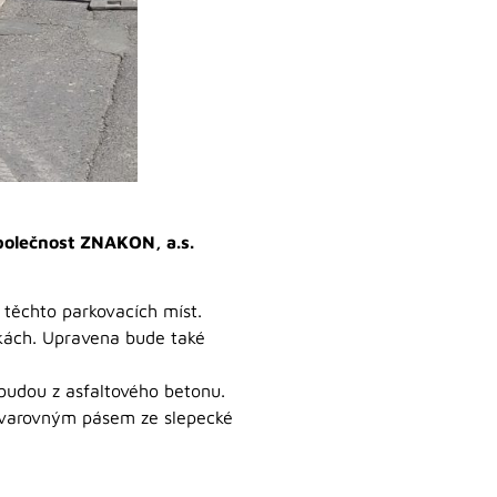
společnost ZNAKON, a.s.
těchto parkovacích míst.
pkách. Upravena bude také
 budou z asfaltového betonu.
 varovným pásem ze slepecké