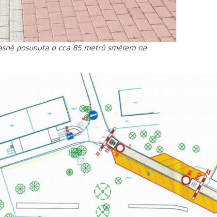
asně posunuta o cca 85 metrů směrem na