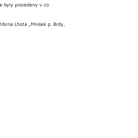
e byly provedeny v co
íbrná Lhota „Mníšek p. Brdy,