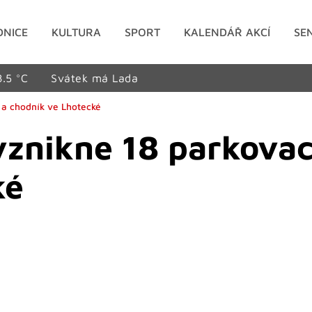
DNICE
KULTURA
SPORT
KALENDÁŘ AKCÍ
SE
8.5 °C
Svátek má Lada
í a chodník ve Lhotecké
vznikne 18 parkovac
ké