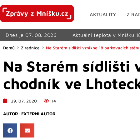
AKTUALITY
Z RA
Dnes je 07. 08. 2026
Aktuální teplota v Mníšku 1
Domů
Z radnice
Na Starém sídlišti vznikne 18 parkovacích stán
Na Starém sídlišti 
chodník ve Lhotec
29. 07. 2020
14
AUTOR:
EXTERNÍ AUTOR