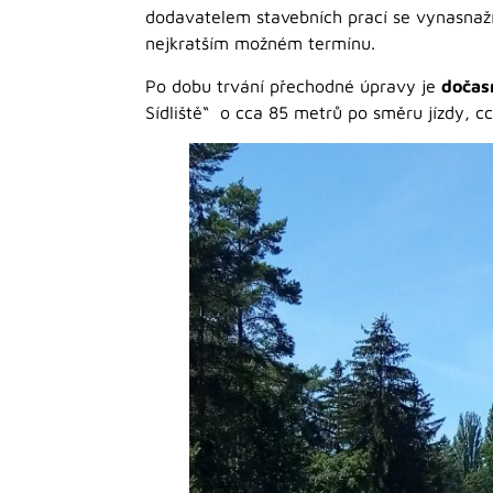
dodavatelem stavebních prací se vynasnaží
nejkratším možném termínu.
Po dobu trvání přechodné úpravy je
dočas
Sídliště“ o cca 85 metrů po směru jízdy, cc