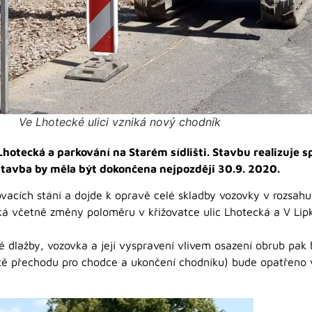
Ve Lhotecké ulici vzniká nový chodník
Lhotecká a parkování na Starém sídlišti. Stavbu realizuje 
stavba by měla být dokončena nejpozději 30.9. 2020.
cích stání a dojde k opravě celé skladby vozovky v rozsahu 
ká včetně změny poloměru v křižovatce ulic Lhotecká a V Li
 dlažby, vozovka a její vyspravení vlivem osazení obrub pak
tě přechodu pro chodce a ukončení chodníku) bude opatřeno