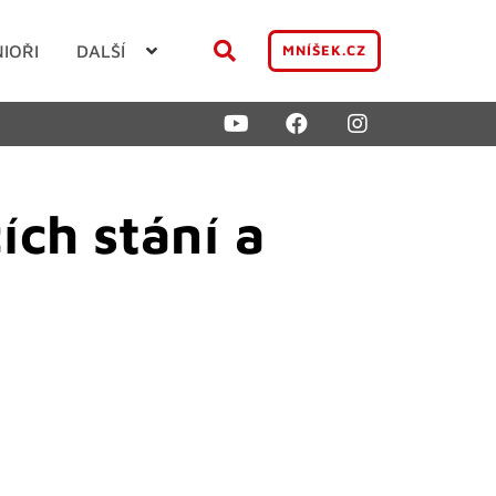
NIOŘI
DALŠÍ
MNÍŠEK.CZ
ích stání a