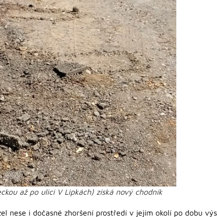
eckou až po ulici V Lipkách) získá nový chodník
el nese i dočasné zhoršení prostředí v jejím okolí po dobu vý