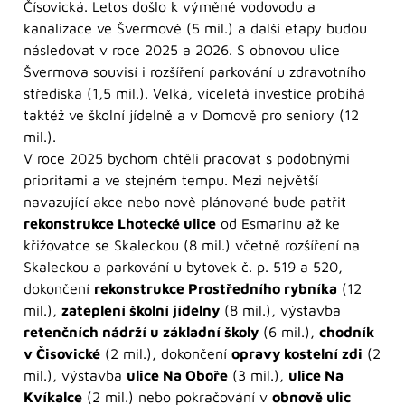
Čísovická. Letos došlo k výměně vodovodu a
kanalizace ve Švermově (5 mil.) a další etapy budou
následovat v roce 2025 a 2026. S obnovou ulice
Švermova souvisí i rozšíření parkování u zdravotního
střediska (1,5 mil.). Velká, víceletá investice probíhá
taktéž ve školní jídelně a v Domově pro seniory (12
mil.).
V roce 2025 bychom chtěli pracovat s podobnými
prioritami a ve stejném tempu. Mezi největší
navazující akce nebo nově plánované bude patřit
rekonstrukce Lhotecké ulice
od Esmarinu až ke
křižovatce se Skaleckou (8 mil.) včetně rozšíření na
Skaleckou a parkování u bytovek č. p. 519 a 520,
dokončení
rekonstrukce Prostředního rybníka
(12
mil.),
zateplení školní jídelny
(8 mil.), výstavba
retenčních nádrží u základní školy
(6 mil.),
chodník
v Čisovické
(2 mil.), dokončení
opravy kostelní zdi
(2
mil.), výstavba
ulice Na Oboře
(3 mil.),
ulice Na
Kvíkalce
(2 mil.) nebo pokračování v
obnově ulic