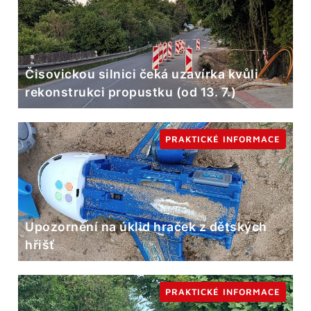
Čisovickou silnici čeká uzavírka kvůli
rekonstrukci propustku (od 13. 7.)
PRAKTICKÉ INFORMACE
Upozornění na úklid hraček z dětských
hřišť
PRAKTICKÉ INFORMACE