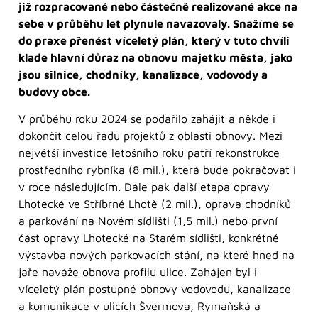
již rozpracované nebo částečně realizované akce na
sebe v průběhu let plynule navazovaly. Snažíme se
do praxe přenést víceletý plán, který v tuto chvíli
klade hlavní důraz na obnovu majetku města, jako
jsou silnice, chodníky, kanalizace, vodovody a
budovy obce.
V průběhu roku 2024 se podařilo zahájit a někde i
dokončit celou řadu projektů z oblasti obnovy. Mezi
největší investice letošního roku patří rekonstrukce
prostředního rybníka (8 mil.), která bude pokračovat i
v roce následujícím. Dále pak další etapa opravy
Lhotecké ve Stříbrné Lhotě (2 mil.), oprava chodníků
a parkování na Novém sídlišti (1,5 mil.) nebo první
část opravy Lhotecké na Starém sídlišti, konkrétně
výstavba nových parkovacích stání, na které hned na
jaře naváže obnova profilu ulice. Zahájen byl i
víceletý plán postupné obnovy vodovodu, kanalizace
a komunikace v ulicích Švermova, Rymaňská a