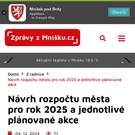
Mníšek pod Brdy
Otevřít
×
AppSisto
- In Google Play
Aktuální teplota v Mníšku 18.5 °C
Domů
Z radnice
Návrh rozpočtu města pro rok 2025 a jednotlivé plánované
akce
Návrh rozpočtu města
pro rok 2025 a jednotlivé
plánované akce
04. 12. 2024
71