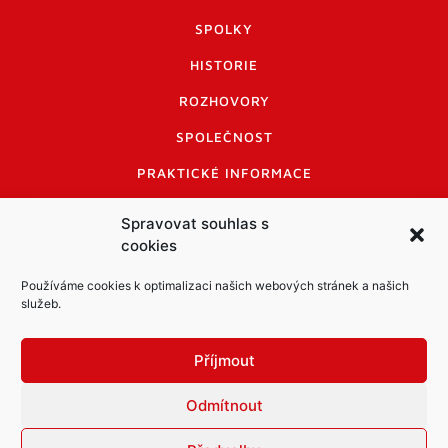
SPOLKY
HISTORIE
ROZHOVORY
SPOLEČNOST
PRAKTICKÉ INFORMACE
CENÍK INZERCE
Spravovat souhlas s
cookies
INFORMACE A KODEX DISKUTUJÍCÍCH
LOGO A LOGO MANUÁL
Používáme cookies k optimalizaci našich webových stránek a našich
služeb.
Příjmout
Odmítnout
Informace o zpracování osobních údajů
PDF archiv Zpravodajů
Cookies