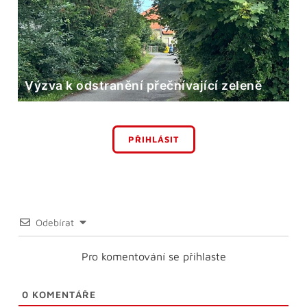
Výzva k odstranění přečnívající zeleně
PŘIHLÁSIT
Odebírat
Pro komentování se přihlaste
0
KOMENTÁŘE