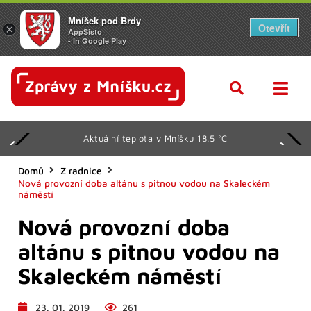
Mníšek pod Brdy
Otevřít
×
AppSisto
- In Google Play
Aktuální teplota v Mníšku 18.5 °C
Domů
Z radnice
Nová provozní doba altánu s pitnou vodou na Skaleckém
náměstí
Nová provozní doba
altánu s pitnou vodou na
Skaleckém náměstí
23. 01. 2019
261