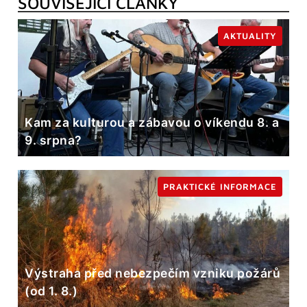
SOUVISEJÍCÍ ČLÁNKY
AKTUALITY
Kam za kulturou a zábavou o víkendu 8. a
9. srpna?
PRAKTICKÉ INFORMACE
Výstraha před nebezpečím vzniku požárů
(od 1. 8.)