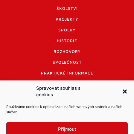
ŠKOLSTVÍ
PROJEKTY
SPOLKY
HISTORIE
ROZHOVORY
SPOLEČNOST
PRAKTICKÉ INFORMACE
CENÍK INZERCE
Spravovat souhlas s
cookies
INFORMACE A KODEX DISKUTUJÍCÍCH
LOGO A LOGO MANUÁL
Používáme cookies k optimalizaci našich webových stránek a našich
služeb.
Příjmout