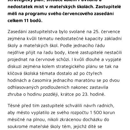
nedostatek míst v mateřských školách. Zastupitelé
měli na programu svého červencového zasedání
celkem 11 bodů.
Zasedání zastupitelstva bylo svolané na 25. července
zejména kvůli tématu nedostatečné kapacity základní
školy a mateřských škol. Podle jednacího řádu
nejdříve přijít na řadu body, které zastupitelé nestačili
projednat na červnové schůzi. I kvůli dlouhé a vypjaté
diskuzi zejména kolem strategického plánu se tak na
klíčová školská témata dostalo až po čtyřech
hodinách a časomíra jednacího maratónu se po dvou
odhlasovaných prodlouženích nakonec zastavila
zhruba o hodinu později, krátce po 23. hodině.
Těsně před tím zastupitelé schválili návrh radních,
aby město vyplatilo ze svého rozpočtu 1 500 korun
měsíčně na plnou, nikoli zkrácenou docházku do
soukromé mateřské školy těm, jejichž dítě se