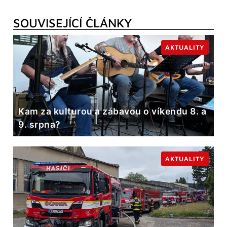
SOUVISEJÍCÍ ČLÁNKY
AKTUALITY
Kam za kulturou a zábavou o víkendu 8. a
9. srpna?
AKTUALITY