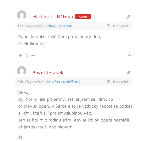
Martina Hrdličková
Autor
Odpovědět
Pavel Jerabek
8 let před
Pane Jeřábku, také Vám přeju dobrý den,
M. Hrdličková
0
Pavel Jerabek
Odpovědět
Martina Hrdličková
8 let před
Děkuji.
Byl horký, ale příjemný, setkal jsem se lidmi, co
připravují operu v Šárce a to je vždycky radost se potkat
s lidmi, kteří žijí pro smysluplnou věc.
Jen se bojím o rodinu sršní, aby je lidi při opeře nezničili,
až jim zakrouží nad hlavami.
pj