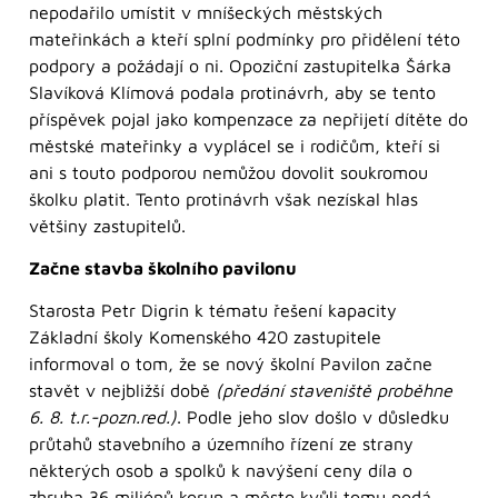
nepodařilo umístit v mníšeckých městských
mateřinkách a kteří splní podmínky pro přidělení této
podpory a požádají o ni. Opoziční zastupitelka Šárka
Slavíková Klímová podala protinávrh, aby se tento
příspěvek pojal jako kompenzace za nepřijetí dítěte do
městské mateřinky a vyplácel se i rodičům, kteří si
ani s touto podporou nemůžou dovolit soukromou
školku platit. Tento protinávrh však nezískal hlas
většiny zastupitelů.
Začne stavba školního pavilonu
Starosta Petr Digrin k tématu řešení kapacity
Základní školy Komenského 420 zastupitele
informoval o tom, že se nový školní Pavilon začne
stavět v nejbližší době
(předání staveniště proběhne
6. 8. t.r.-pozn.red.)
. Podle jeho slov došlo v důsledku
průtahů stavebního a územního řízení ze strany
některých osob a spolků k navýšení ceny díla o
zhruba 36 miliónů korun a město kvůli tomu podá