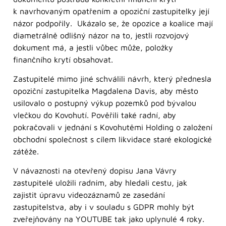
k navrhovaným opatřením a opoziční zastupitelky její
názor podpořily. Ukázalo se, že opozice a koalice mají
diametrálně odlišný názor na to, jestli rozvojový
dokument má, a jestli vůbec může, položky
finančního krytí obsahovat.
Zastupitelé mimo jiné schválili návrh, který přednesla
opoziční zastupitelka Magdalena Davis, aby město
usilovalo o postupný výkup pozemků pod bývalou
vlečkou do Kovohutí. Pověřili také radní, aby
pokračovali v jednání s Kovohutěmi Holding o založení
obchodní společnost s cílem likvidace staré ekologické
zátěže.
V návaznosti na otevřený dopisu Jana Vávry
zastupitelé uložili radním, aby hledali cestu, jak
zajistit úpravu videozáznamů ze zasedání
zastupitelstva, aby i v souladu s GDPR mohly být
zveřejňovány na YOUTUBE tak jako uplynulé 4 roky.