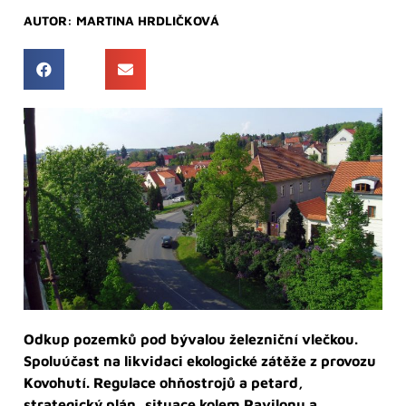
AUTOR:
MARTINA HRDLIČKOVÁ
Odkup pozemků pod bývalou železniční vlečkou.
Spoluúčast na likvidaci ekologické zátěže z provozu
Kovohutí. Regulace ohňostrojů a petard,
strategický plán, situace kolem Pavilonu a