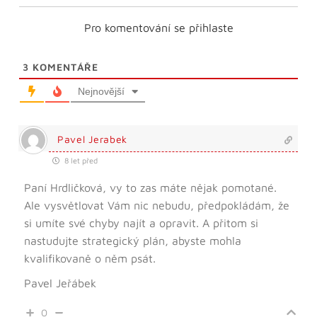
Pro komentování se přihlaste
3
KOMENTÁŘE
Nejnovější
Pavel Jerabek
8 let před
Paní Hrdličková, vy to zas máte nějak pomotané.
Ale vysvětlovat Vám nic nebudu, předpokládám, že
si umíte své chyby najít a opravit. A přitom si
nastudujte strategický plán, abyste mohla
kvalifikovaně o něm psát.
Pavel Jeřábek
0