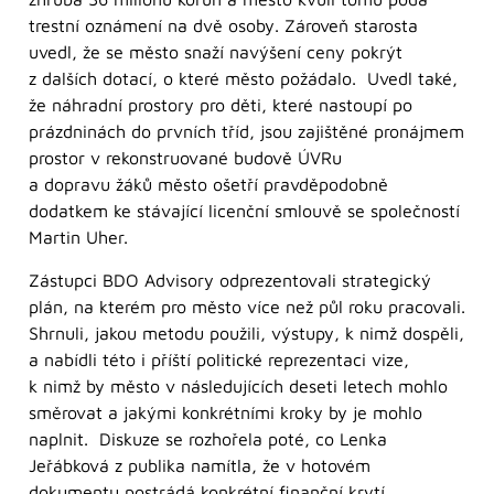
trestní oznámení na dvě osoby. Zároveň starosta
uvedl, že se město snaží navýšení ceny pokrýt
z dalších dotací, o které město požádalo. Uvedl také,
že náhradní prostory pro děti, které nastoupí po
prázdninách do prvních tříd, jsou zajištěné pronájmem
prostor v rekonstruované budově ÚVRu
a dopravu žáků město ošetří pravděpodobně
dodatkem ke stávající licenční smlouvě se společností
Martin Uher.
Zástupci BDO Advisory odprezentovali strategický
plán, na kterém pro město více než půl roku pracovali.
Shrnuli, jakou metodu použili, výstupy, k nimž dospěli,
a nabídli této i příští politické reprezentaci vize,
k nimž by město v následujících deseti letech mohlo
směrovat a jakými konkrétními kroky by je mohlo
naplnit. Diskuze se rozhořela poté, co Lenka
Jeřábková z publika namítla, že v hotovém
dokumentu postrádá konkrétní finanční krytí