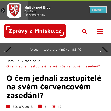
Mníšek pod Brdy
Otevřít
×
AppSisto
- In Google Play
Aktuální teplota v Mníšku 18.5 °C
Domů
Z radnice
O čem jednali zastupitelé na svém červencovém zasedání?
O čem jednali zastupitelé
na svém červencovém
zasedání?
30. 07. 2018
3
12