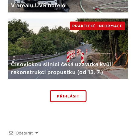
V areálu ÚVR hořelo
PRAKTICKÉ INFORMACE
Čisovickou silnici čeká uzavírka kvůli
rekonstrukci propustku (od 13. 7.)
PŘIHLÁSIT
Odebírat