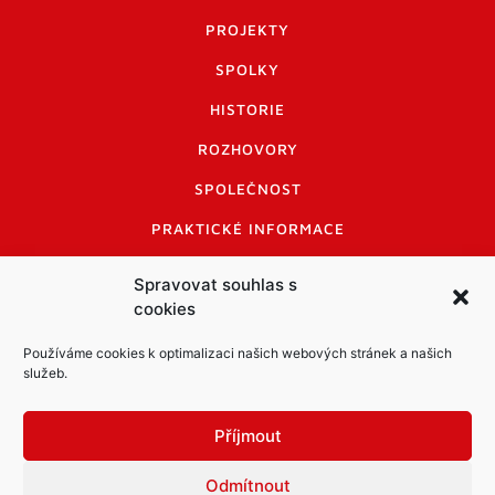
PROJEKTY
SPOLKY
HISTORIE
ROZHOVORY
SPOLEČNOST
PRAKTICKÉ INFORMACE
CENÍK INZERCE
Spravovat souhlas s
cookies
INFORMACE A KODEX DISKUTUJÍCÍCH
LOGO A LOGO MANUÁL
Používáme cookies k optimalizaci našich webových stránek a našich
služeb.
Příjmout
Odmítnout
Informace o zpracování osobních údajů