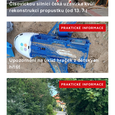
Čisovickou silnici čeká uzavírka kvůli
rekonstrukci propustku (od 13. 7.)
PRAKTICKÉ INFORMACE
Upozornění na úklid hraček z dětských
hřišť
PRAKTICKÉ INFORMACE