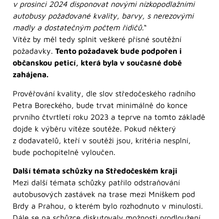
v prosinci 2024 disponovat novými nízkopodlažními
autobusy požadované kvality, barvy, s nerezovými
madly a dostatečným počtem řidičů.
“
Vítěz by měl tedy splnit veškeré přísné soutěžní
požadavky.
Tento požadavek bude podpořen i
občanskou peticí, která byla v současné době
zahájena.
Prověřování kvality, dle slov středočeského radního
Petra Boreckého, bude trvat minimálně do konce
prvního čtvrtletí roku 2023 a teprve na tomto základě
dojde k výběru vítěze soutěže. Pokud některý
z dodavatelů, kteří v soutěži jsou, kritéria nesplní,
bude pochopitelně vyloučen.
Další témata schůzky na Středočeském kraji
Mezi další témata schůzky patřilo odstraňování
autobusových zastávek na trase mezi Mníškem pod
Brdy a Prahou, o kterém bylo rozhodnuto v minulosti.
Dále se na schůzce diskutovaly možnosti prodloužení