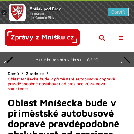
Mníšek pod Brdy
Otevřít
×
AppSisto
- In Google Play
AKTUAL
Aktuální teplota v Mníšku 18.5 °C
Z RADN
KULTU
Domů
Z radnice
Oblast Mníšecka bude v příměstské autobusové dopravě
pravděpodobně obsluhovat od prosince 2024 nová
SPORT
společnost
KALEN
Oblast Mníšecka bude v
SENIOŘ
příměstské autobusové
dopravě pravděpodobně
DALŠÍ
obsluhovat od prosince