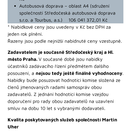
Autobusová doprava – oblast A4 (sdružení
společností Středočeská autobusová doprava
s.r.o. a Tourbus, a.s.) 106 041 372,01 Kč
* Nabídkové ceny jsou uvedeny v Kč bez DPH za
jeden rok plnění.
Řazeny jsou podle nejnižší nabídnuté ceny vzestupně.
Zadavatelem je současně Středočeský kraj a Hl.
město Praha.
V současné době jsou nabídky
účastníků zadávacího řízení předmětem dalšího
posouzení, a
nejsou tedy ještě finálně vyhodnoceny
.
Nabídky bude posuzovat hodnotící komise složená ze
členů jmenovaných radami samospráv obou
zadavatelů. Z jednání hodnotící komise vzejdou
doporučení pro rady obou zadavatelů na uzavření
smluv na dobu 10 let s vybranými dodavateli.
Kvalita poskytovaných služeb společností Martin
Uher