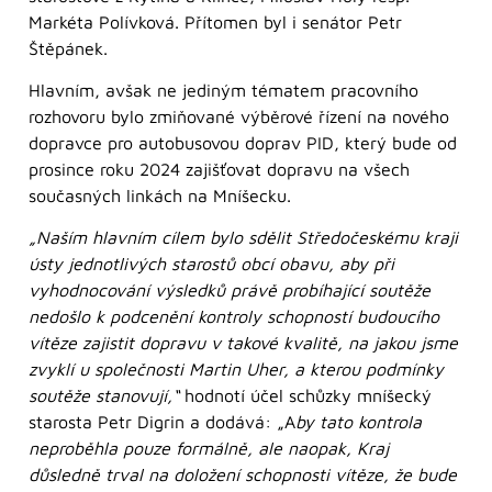
Markéta Polívková. Přítomen byl i senátor Petr
Štěpánek.
Hlavním, avšak ne jediným tématem pracovního
rozhovoru bylo zmiňované výběrové řízení na nového
dopravce pro autobusovou doprav PID, který bude od
prosince roku 2024 zajišťovat dopravu na všech
současných linkách na Mníšecku.
„Naším hlavním cílem bylo sdělit Středočeskému kraji
ústy jednotlivých starostů obcí obavu, aby při
vyhodnocování výsledků právě probíhající soutěže
nedošlo k podcenění kontroly schopností budoucího
vítěze zajistit dopravu v takové kvalitě, na jakou jsme
zvyklí u společnosti Martin Uher, a kterou podmínky
soutěže stanovují,“
hodnotí účel schůzky mníšecký
starosta Petr Digrin a dodává: „A
by tato kontrola
neproběhla pouze formálně, ale naopak, Kraj
důsledně trval na doložení schopnosti vítěze, že bude