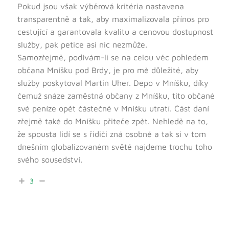
Pokud jsou však výběrová kritéria nastavena
transparentně a tak, aby maximalizovala přínos pro
cestující a garantovala kvalitu a cenovou dostupnost
služby, pak petice asi nic nezmůže.
Samozřejmě, podívám-li se na celou věc pohledem
občana Mníšku pod Brdy, je pro mě důležité, aby
služby poskytoval Martin Uher. Depo v Mníšku, díky
čemuž snáze zaměstná občany z Mníšku, tito občané
své peníze opět částečně v Mníšku utratí. Část daní
zřejmě také do Mníšku přiteče zpět. Nehledě na to,
že spousta lidí se s řidiči zná osobně a tak si v tom
dnešním globalizovaném světě najdeme trochu toho
svého sousedství.
3