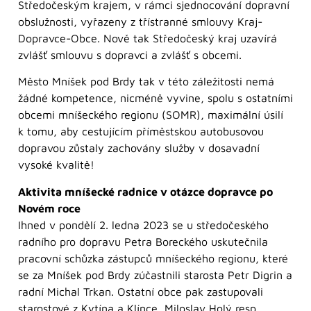
Středočeským krajem, v rámci sjednocování dopravní
obslužnosti, vyřazeny z třístranné smlouvy Kraj-
Dopravce-Obce. Nově tak Středočeský kraj uzavírá
zvlášť smlouvu s dopravci a zvlášť s obcemi.
Město Mníšek pod Brdy tak v této záležitosti nemá
žádné kompetence, nicméně vyvine, spolu s ostatními
obcemi mníšeckého regionu (SOMR), maximální úsilí
k tomu, aby cestujícím příměstskou autobusovou
dopravou zůstaly zachovány služby v dosavadní
vysoké kvalitě!
Aktivita mníšecké radnice v otázce dopravce po
Novém roce
Ihned v pondělí 2. ledna 2023 se u středočeského
radního pro dopravu Petra Boreckého uskutečnila
pracovní schůzka zástupců mníšeckého regionu, které
se za Mníšek pod Brdy zúčastnili starosta Petr Digrin a
radní Michal Trkan. Ostatní obce pak zastupovali
starostové z Kytína a Klínce, Miloslav Holý resp.