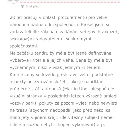
3 let před
20 let pracuji v oblasti procurementu pro velké
národní a nadnárodní společnosti. Prošel jsem si
zadavateli dle zákona o zadávání veřejných zakázek,
sektorovým zadavatelem i soukromými
společnostmi.
Na začátku tendru by měla být jasně definována
výběrová kritéria a jejich váha. Cena by měla být
významným, nikoliv však jediným kritériem.
Kromě ceny si dovedu představit velmi podstatné
aspekty poskytování služeb, jako je například
průměrné stáří autobusů (Martin Uher alespoň dle
vizuální stránky v posledních letech výrazně omladil
vozový park), pokuty za pozdní vyjetí nebo nevyjetí
na trasu (abychom nedopadli, jako před několika
málo jety v jiném kraji, kde vítězný subjekt neměl
řidiče a službu nebyl schopen vykonávat) atp.