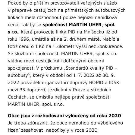
Pokud by o příštím provozovateli veřejných služeb
v přepravě cestujících na příměstských autobusových
linkách měla rozhodnout pouze nejnižší nabídková
cena, tak by se
společnost MARTIN UHER, spol.
s r.o.,
která provozuje linky PID na Mníšecku již od
roku 1996, umístila až na 2. druhém místě. Nabídla
totiž cenu o 1 Kč na 1 kilometr vyšší než konkurence.
Se službami společnosti MARTIN UHER, spol. s r.o.
vládne mezi cestujícími i dotčenými obcemi
spokojenost. V průzkumu „Standardů kvality PID –
autobusy“, který v období od 1. 7. 2022 až 30. 9.
2022 prováděli organizátoři dopravy ROPID a IDSK
mezi 33 dopravci, jezdícími v Praze a středních
Čechách, se umístila nejlépe právě společnost
MARTIN UHER, spol. s r.o.
Obce jsou z rozhodování vyloučeny od roku 2020
Je třeba zdůraznit, že obce nemohou do výběrového
řízení zasahovat, neboť byly v roce 2020